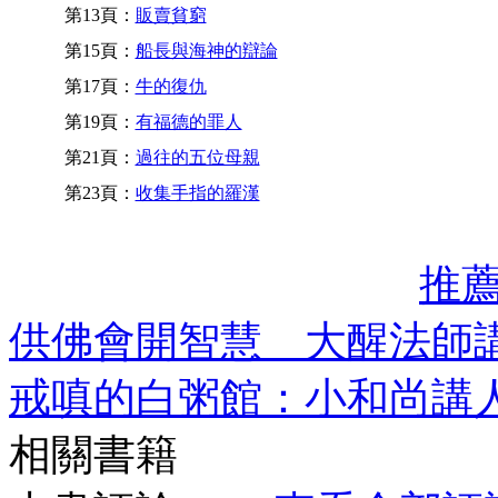
第13頁：
販賣貧窮
第15頁：
船長與海神的辯論
第17頁：
牛的復仇
第19頁：
有福德的罪人
第21頁：
過往的五位母親
第23頁：
收集手指的羅漢
推
供佛會開智慧 大醒法師
戒嗔的白粥館：小和尚講
相關書籍