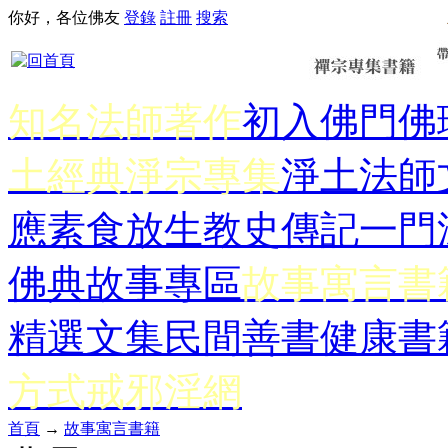
你好，各位佛友
登錄
註冊
搜索
知名法師著作
初入佛門
佛
土經典
淨宗專集
淨土法師
應
素食放生
教史傳記
一門
佛典故事專區
故事寓言書
精選文集
民間善書
健康書
方式
戒邪淫網
首頁
→
故事寓言書籍