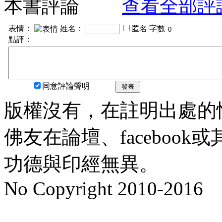
本書評論
查看全部評
表情：
姓名：
匿名
字數
點評：
同意評論聲明
發表
版權沒有，在註明出處的
佛友在論壇、faceboo
功德與印經無異。
No Copyright 2010-2016
水晶
順正府大王公求道