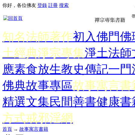
你好，各位佛友
登錄
註冊
搜索
知名法師著作
初入佛門
佛
土經典
淨宗專集
淨土法師
應
素食放生
教史傳記
一門
佛典故事專區
故事寓言書
精選文集
民間善書
健康書
方式
戒邪淫網
首頁
→
故事寓言書籍