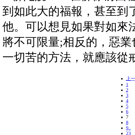
到如此大的福報，甚至到
他。可以想見如果對如來
將不可限量
;相反的，惡
一切苦的方法，就應該從
上
1
2
3
4
5
6
7
8
9..
23