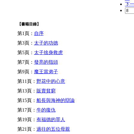
下
【書籍目錄】
第1頁：
自序
第3頁：
太子的功德
第5頁：
太子捨身救虎
第7頁：
發亮的指頭
第9頁：
魔王當弟子
第11頁：
野花中的心意
第13頁：
販賣貧窮
第15頁：
船長與海神的辯論
第17頁：
牛的復仇
第19頁：
有福德的罪人
第21頁：
過往的五位母親