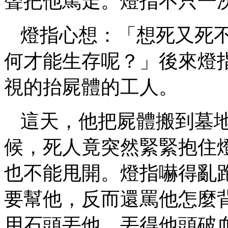
聲把他罵走。燈指不只一
燈指心想：「想死又死
何才能生存呢？」後來燈
視的抬屍體的工人。
這天，他把屍體搬到墓
候，死人竟突然緊緊抱住
也不能甩開。燈指嚇得亂
要幫他，反而還罵他怎麼
用石頭丟他，丟得他頭破