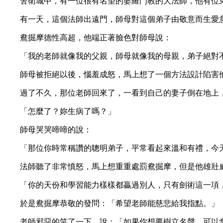
舍衛城中，有一位很有名望的婆羅門教的大法師，他有位
有一天，這個法師出遠門，師母對這個弟子由敬意而生愛
鴦掘摩德性高超，他端正著臉色對師母說：
「我的老師就像我的父親，師母就像我的母親，弟子絕對
師母被拒絕以後，惱羞成怒，馬上想了一個方法設計陷害
過了不久，那位老師回來了，一看到自己的妻子倒在地上
「怎麼了？妳生病了嗎？」
師母哭哭啼啼的說：
「那位你時常稱讚的聰明弟子，平常看起來溫和有禮，今
法師聽了非常憤怒，馬上想重重處罰鴦掘摩，但是他雄壯
「你的天份和學習能力樣樣都贏過別人，只有劍術這一項
於是鴦掘摩恭敬的發問：「希望老師能慈悲給我指點。」
老師邪惡的笑了一下，說：「如果你想要樹立名聲，可以