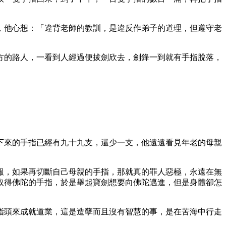
，他心想：「違背老師的教訓，是違反作弟子的道理，但遵守老
方的路人，一看到人經過便拔劍欣去，劍鋒一到就有手指脫落，
下來的手指已經有九十九支，還少一支，他遠遠看見年老的母親
報，如果再切斷自己母親的手指，那就真的罪人惡極，永遠在無
取得佛陀的手指，於是舉起寶劍想要向佛陀邁進，但是身體卻怎
指頭來成就道業，這是造孽而且沒有智慧的事，是在苦海中行走