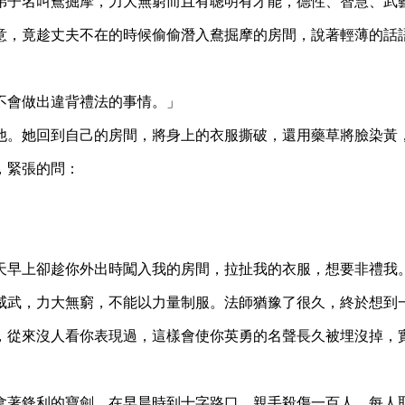
弟子名叫鴦掘摩，力大無窮而且有聰明有才能，德性、智慧、武
意，竟趁丈夫不在的時候偷偷潛入鴦掘摩的房間，說著輕薄的話
不會做出違背禮法的事情。」
他。她回到自己的房間，將身上的衣服撕破，還用藥草將臉染黃
，緊張的問：
天早上卻趁你外出時闖入我的房間，拉扯我的衣服，想要非禮我
威武，力大無窮，不能以力量制服。法師猶豫了很久，終於想到
，從來沒人看你表現過，這樣會使你英勇的名聲長久被埋沒掉，
拿著鋒利的寶劍，在早晨時到十字路口，親手殺傷一百人，每人