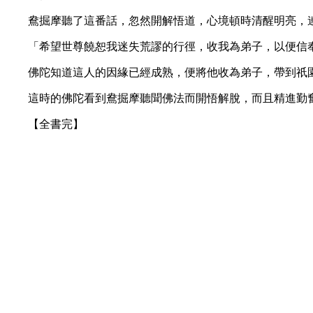
鴦掘摩聽了這番話，忽然開解悟道，心境頓時清醒明亮，
「希望世尊饒恕我迷失荒謬的行徑，收我為弟子，以便信
佛陀知道這人的因緣已經成熟，便將他收為弟子，帶到祇
這時的佛陀看到鴦掘摩聽聞佛法而開悟解脫，而且精進勤
【全書完】