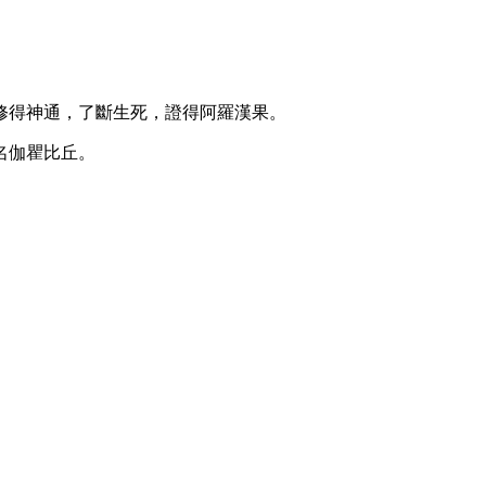
修得神通，了斷生死，證得阿羅漢果。
名伽瞿比丘。