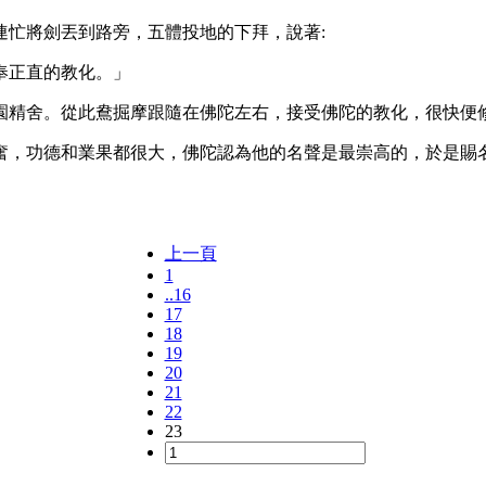
連忙將劍丟到路旁，五體投地的下拜，說著
:
奉正直的教化。」
園精舍。從此鴦掘摩跟隨在佛陀左右，接受佛陀的教化，很快便
奮，功德和業果都很大，佛陀認為他的名聲是最崇高的，於是賜
上一頁
1
..16
17
18
19
20
21
22
23