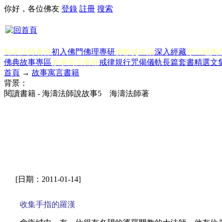
你好，各位佛友
登錄
註冊
搜索
知名法師著作
初入佛門
佛理專研
佛教徒生活
深入經藏
淨土經典
佛典故事專區
故事寓言書籍
戒律規行
咒偈儀軌
長篇套書
精選文
首頁
→
故事寓言書籍
背景：
閱讀書籍 - 海濤法師說故事5 海濤法師著
[日期：2011-01-14]
收集手指的羅漢