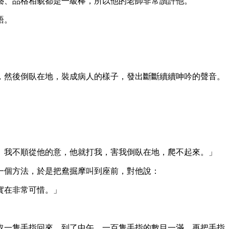
藝、品格相貌都是一級棒，所以他的老師非常讚許他。
語。
，然後倒臥在地，裝成病人的樣子，發出斷斷續續呻吟的聲音。
。我不順從他的意，他就打我，害我倒臥在地，爬不起來。」
一個方法，於是把鴦掘摩叫到座前，對他說：
實在非常可惜。」
取一隻手指回來，到了中午，一百隻手指的數目一滿，再把手指