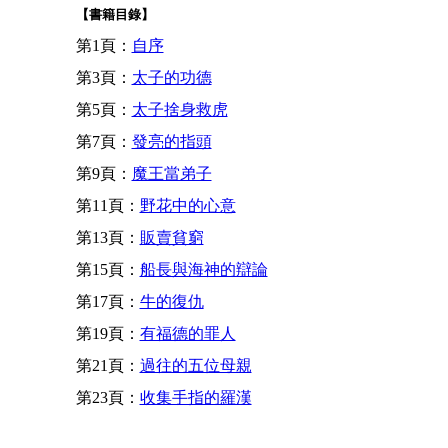
【書籍目錄】
第1頁：
自序
第3頁：
太子的功德
第5頁：
太子捨身救虎
第7頁：
發亮的指頭
第9頁：
魔王當弟子
第11頁：
野花中的心意
第13頁：
販賣貧窮
第15頁：
船長與海神的辯論
第17頁：
牛的復仇
第19頁：
有福德的罪人
第21頁：
過往的五位母親
第23頁：
收集手指的羅漢