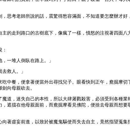
劍，思考老師所說的話，震驚得愁容滿面，不知道要怎麼辦才好
自主的走到路口的古樹底下，像瘋了一樣，憤怒的注視著四面八
說：
地，一堆人倒臥在路上。」
就去救人。」
來吃中餐，便拿著便當外出尋找兒子。眼看快到正午，鴦掘摩切
揮劍向母親砍去。
了魔道，迷失自己的本性，所以大肆屠戮殺害，必須受到各種業
力，遮擋在他母親面前，而鴦掘摩看見佛陀，便捨去母親而想要
心向著虛妄前進，以致於被魔鬼驅使而失去自主，竟然指望蒐集