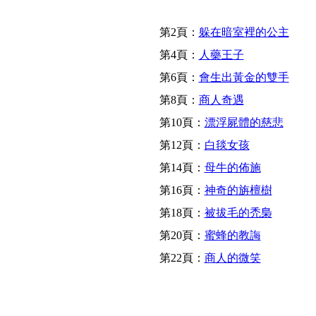
第2頁：
躲在暗室裡的公主
第4頁：
人藥王子
第6頁：
會生出黃金的雙手
第8頁：
商人奇遇
第10頁：
漂浮屍體的慈悲
第12頁：
白毯女孩
第14頁：
母牛的佈施
第16頁：
神奇的旃檀樹
第18頁：
被拔毛的禿梟
第20頁：
蜜蜂的教誨
第22頁：
商人的微笑