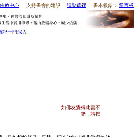
佛教中心
支持書舍的建設：
請點這裡
書本報錯：
留言板
傳記
一門深入
如佛友覺得此書不
錯，請按