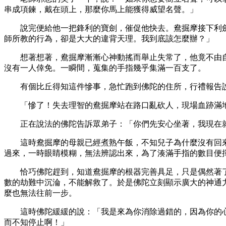
串成項鍊，戴在頭上，那麼你馬上能獲得威望名聲。」
說完便給他一把鋒利的寶劍，催促他快去。鴦掘摩接下利
師所教的行為，卻是大大的違背天理。我到底該怎麼辦？」
想著想著，鴦掘摩漸漸心神動搖而舉止失常了，他竟不由
沒有一人倖免。一瞬間，蒐集的手指幾乎集滿一百支了。
有個比丘得知這件慘事，急忙跑到佛陀的住所，行禮報告
「慘了！失去理智的鴦掘摩站在路口亂砍人，現場血跡滿
正在說法的佛陀告訴眾弟子：「你們先安心坐著，我現在
這時鴦掘摩的母親已經煮熟午飯，不知兒子為什麼沒有回
過來，一時眼睛模糊，無法辨認出來，為了湊滿手指的數目便
恰巧佛陀趕到，知道鴦掘摩的根器完善具足，只是偶然著
數的劫難中沉淪，不能解救了。於是佛陀立刻顯示廣大的神通
麼也無法往前一步。
這時佛陀緩緩的說：「我是來為你消除過錯的，因為你的
而不知停止啊！」