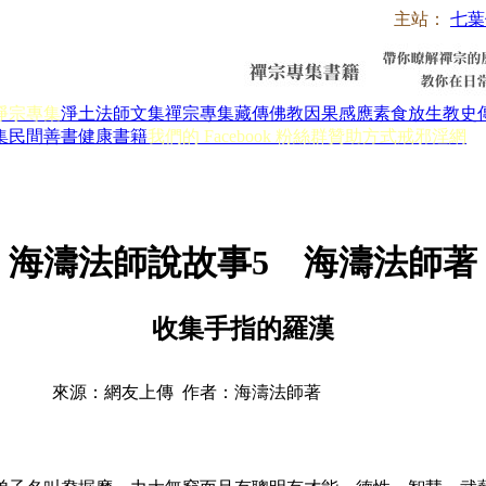
主站：
七葉
淨宗專集
淨土法師文集
禪宗專集
藏傳佛教
因果感應
素食放生
教史
集
民間善書
健康書籍
我們的 Facebook 粉絲群
贊助方式
戒邪淫網
海濤法師說故事5 海濤法師著
收集手指的羅漢
來源：網友上傳 作者：海濤法師著