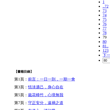
1
..72
73
74
75
76
77
78
79
80
81..
123
下
【書籍目錄】
第1頁：
前言：一日一則，一期一會
第3頁：
恬淡適己，身心自在
第5頁：
栽花檯竹，心境無我
第7頁：
守正安分，遠禍之道