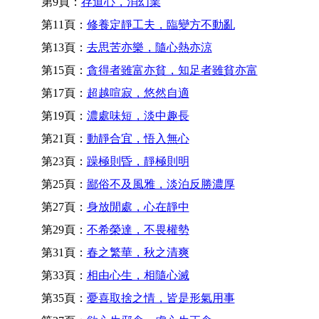
第9頁：
存道心，消幻業
第11頁：
修養定靜工夫，臨變方不動亂
第13頁：
去思苦亦樂，隨心熱亦涼
第15頁：
貪得者雖富亦貧，知足者雖貧亦富
第17頁：
超越喧寂，悠然自適
第19頁：
濃處味短，淡中趣長
第21頁：
動靜合宜，悟入無心
第23頁：
躁極則昏，靜極則明
第25頁：
鄙俗不及風雅，淡泊反勝濃厚
第27頁：
身放閒處，心在靜中
第29頁：
不希榮達，不畏權勢
第31頁：
春之繁華，秋之清爽
第33頁：
相由心生，相隨心滅
第35頁：
憂喜取捨之情，皆是形氣用事