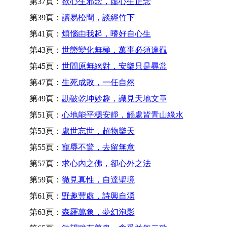
第37頁：
欲心生邪念，虛心生正念
第39頁：
讀易松間，談經竹下
第41頁：
煩惱由我起，嗜好自心生
第43頁：
世態變化無極，萬事必須達觀
第45頁：
世間原無絕對，安樂只是尋常
第47頁：
生死成敗，一任自然
第49頁：
勘破乾坤妙趣，識見天地文章
第51頁：
心地能平穩安靜，觸處皆青山綠水
第53頁：
處世忘世，超物樂天
第55頁：
寵辱不驚，去留無意
第57頁：
求心內之佛，卻心外之法
第59頁：
徹見真性，自達聖境
第61頁：
野趣豐處，詩興自湧
第63頁：
森羅萬象，夢幻泡影