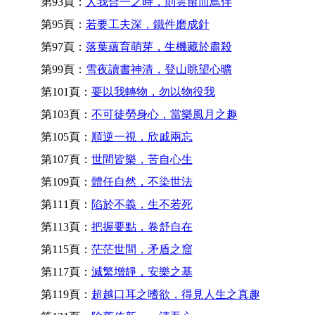
第93頁：
人我合一之時，則雲留而鳥伴
第95頁：
若要工夫深，鐵件磨成針
第97頁：
落葉蘊育萌芽，生機藏於肅殺
第99頁：
雪夜讀書神清，登山眺望心曠
第101頁：
要以我轉物，勿以物役我
第103頁：
不可徒勞身心，當樂風月之趣
第105頁：
順逆一視，欣戚兩忘
第107頁：
世間皆樂，苦自心生
第109頁：
體任自然，不染世法
第111頁：
陷於不義，生不若死
第113頁：
把握要點，卷舒自在
第115頁：
茫茫世間，矛盾之窟
第117頁：
減繁增靜，安樂之基
第119頁：
超越口耳之嗜欲，得見人生之真趣