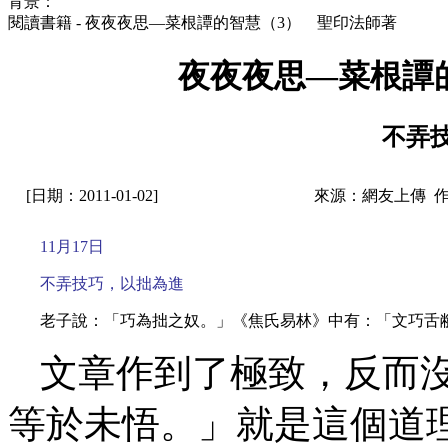
背景：
閱讀書籍 - 夜夜夜思—菜根譚的智慧（3） 聖印法師著
夜夜夜思—菜根譚
不弄
[日期：2011-01-02]
來源：網友上傳 
11月17日
不弄技巧，以拙為進
老子說：「巧為拙之奴。」《焦氏易林》中有：「文巧舌
文章作到了極致，反而
等於未悟。」就是這個道