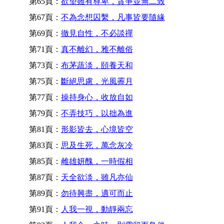
第65頁：
欲望雖有尊卑，貪爭並無二致
第67頁：
不為念想囚繫，凡事皆要隨緣
第69頁：
徹見自性，不必談禪
第71頁：
真不離幻，雅不離俗
第73頁：
布茅蔬淡，頤養天和
第75頁：
斷絕思慮，光風霽月
第77頁：
操持身心，收放自如
第79頁：
不弄技巧，以拙為進
第81頁：
形影皆去，心境皆空
第83頁：
思及生死，萬念灰冷
第85頁：
雌雄妍醜，一時假相
第87頁：
天全欲淡，雖凡亦仙
第89頁：
勿待興盡，適可而止
第91頁：
人我一視，動靜兩忘