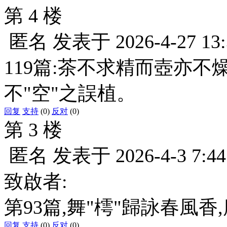
第 4 楼
匿名
发表于
2026-4-27 13
119篇:茶不求精而壺亦不
不"空"之誤植。
回复
支持
(0)
反对
(0)
第 3 楼
匿名
发表于
2026-4-3 7:44
致啟者:
第93篇,舞"樗"歸詠春風香
回复
支持
(0)
反对
(0)