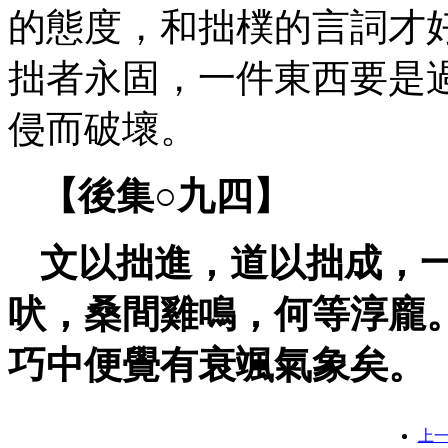
的態度，和拙樸的言詞才
拙者永固，一件東西要是
侵而破壞。
【後集○
九四】
文以拙進，道以拙成，
吠，桑間雞鳴，何等淳龐
巧中便覺有衰颯氣象矣。
上