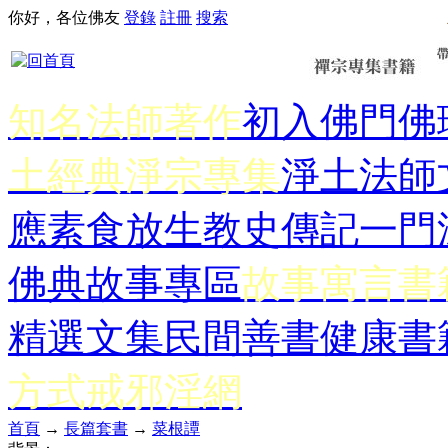
你好，各位佛友
登錄
註冊
搜索
知名法師著作
初入佛門
佛
土經典
淨宗專集
淨土法師
應
素食放生
教史傳記
一門
佛典故事專區
故事寓言書
精選文集
民間善書
健康書
方式
戒邪淫網
首頁
→
長篇套書
→
菜根譚