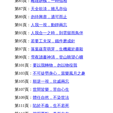
第85頁：
雌雄妍醜，一時假相
第87頁：
天全欲淡，雖凡亦仙
第89頁：
勿待興盡，適可而止
第91頁：
人我一視，動靜兩忘
第93頁：
人我合一之時，則雲留而鳥伴
第95頁：
若要工夫深，鐵件磨成針
第97頁：
落葉蘊育萌芽，生機藏於肅殺
第99頁：
雪夜讀書神清，登山眺望心曠
第101頁：
要以我轉物，勿以物役我
第103頁：
不可徒勞身心，當樂風月之趣
第105頁：
順逆一視，欣戚兩忘
第107頁：
世間皆樂，苦自心生
第109頁：
體任自然，不染世法
第111頁：
陷於不義，生不若死