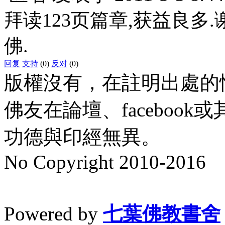
拜读123页篇章,获益良多
佛.
回复
支持
(0)
反对
(0)
版權沒有，在註明出處的
佛友在論壇、faceboo
功德與印經無異。
No Copyright 2010-2016
水晶
順正府大王公求道
Powered by
七葉佛教書舍