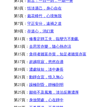
第1頁：
前言：一日一則，一期一會
第3頁：
恬淡適己，身心自在
第5頁：
栽花檯竹，心境無我
第7頁：
守正安分，遠禍之道
第9頁：
存道心，消幻業
第11頁：
修養定靜工夫，臨變方不動亂
第13頁：
去思苦亦樂，隨心熱亦涼
第15頁：
貪得者雖富亦貧，知足者雖貧亦富
第17頁：
超越喧寂，悠然自適
第19頁：
濃處味短，淡中趣長
第21頁：
動靜合宜，悟入無心
第23頁：
躁極則昏，靜極則明
第25頁：
鄙俗不及風雅，淡泊反勝濃厚
第27頁：
身放閒處，心在靜中