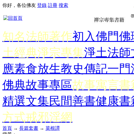
你好，各位佛友
登錄
註冊
搜索
知名法師著作
初入佛門
佛
土經典
淨宗專集
淨土法師
應
素食放生
教史傳記
一門
佛典故事專區
故事寓言書
精選文集
民間善書
健康書
方式
戒邪淫網
首頁
→
長篇套書
→
菜根譚