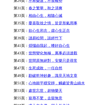
第29頁：
不希榮達，不畏權勢
第31頁：
春之繁華，秋之清爽
第33頁：
相由心生，相隨心滅
第35頁：
憂喜取捨之情，皆是形氣用事
第37頁：
欲心生邪念，虛心生正念
第39頁：
讀易松間，談經竹下
第41頁：
煩惱由我起，嗜好自心生
第43頁：
世態變化無極，萬事必須達觀
第45頁：
世間原無絕對，安樂只是尋常
第47頁：
生死成敗，一任自然
第49頁：
勘破乾坤妙趣，識見天地文章
第51頁：
心地能平穩安靜，觸處皆青山綠水
第53頁：
處世忘世，超物樂天
第55頁：
寵辱不驚，去留無意