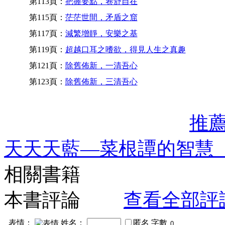
第113頁：
把握要點，卷舒自在
第115頁：
茫茫世間，矛盾之窟
第117頁：
減繁增靜，安樂之基
第119頁：
超越口耳之嗜欲，得見人生之真趣
第121頁：
除舊佈新，一清吾心
第123頁：
除舊佈新，三清吾心
推
天天天藍—菜根譚的智慧
相關書籍
本書評論
查看全部評
表情：
姓名：
匿名
字數