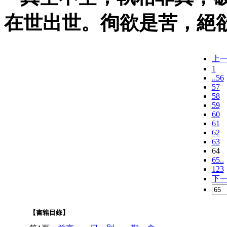
在世出世。徇欲是苦，絕
上
1
..56
57
58
59
60
61
62
63
64
65..
123
下
【書籍目錄】