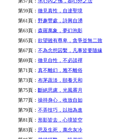
第57頁：
求心內之佛，卻心外之法
第59頁：
徹見真性，自達聖境
第61頁：
野趣豐處，詩興自湧
第63頁：
森羅萬象，夢幻泡影
第65頁：
欲望雖有尊卑，貪爭並無二致
第67頁：
不為念想囚繫，凡事皆要隨緣
第69頁：
徹見自性，不必談禪
第71頁：
真不離幻，雅不離俗
第73頁：
布茅蔬淡，頤養天和
第75頁：
斷絕思慮，光風霽月
第77頁：
操持身心，收放自如
第79頁：
不弄技巧，以拙為進
第81頁：
形影皆去，心境皆空
第83頁：
思及生死，萬念灰冷