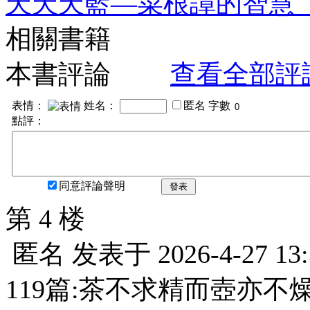
天天天藍—菜根譚的智慧
相關書籍
本書評論
查看全部評
表情：
姓名：
匿名
字數
點評：
同意評論聲明
發表
第 4 楼
匿名
发表于
2026-4-27 13
119篇:茶不求精而壺亦不