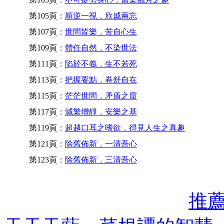
第105頁：
順逆一視，欣戚兩忘
第107頁：
世間皆樂，苦自心生
第109頁：
體任自然，不染世法
第111頁：
陷於不義，生不若死
第113頁：
把握要點，卷舒自在
第115頁：
茫茫世間，矛盾之窟
第117頁：
減繁增靜，安樂之基
第119頁：
超越口耳之嗜欲，得見人生之真趣
第121頁：
除舊佈新，一清吾心
第123頁：
除舊佈新，三清吾心
推