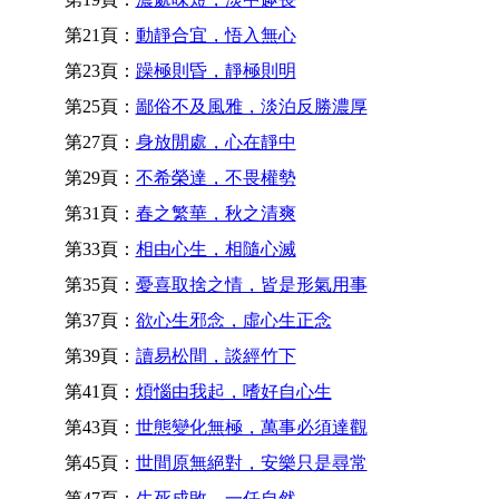
第21頁：
動靜合宜，悟入無心
第23頁：
躁極則昏，靜極則明
第25頁：
鄙俗不及風雅，淡泊反勝濃厚
第27頁：
身放閒處，心在靜中
第29頁：
不希榮達，不畏權勢
第31頁：
春之繁華，秋之清爽
第33頁：
相由心生，相隨心滅
第35頁：
憂喜取捨之情，皆是形氣用事
第37頁：
欲心生邪念，虛心生正念
第39頁：
讀易松間，談經竹下
第41頁：
煩惱由我起，嗜好自心生
第43頁：
世態變化無極，萬事必須達觀
第45頁：
世間原無絕對，安樂只是尋常
第47頁：
生死成敗，一任自然