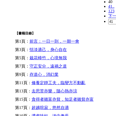
40
41..
123
下
【書籍目錄】
第1頁：
前言：一日一則，一期一會
第3頁：
恬淡適己，身心自在
第5頁：
栽花檯竹，心境無我
第7頁：
守正安分，遠禍之道
第9頁：
存道心，消幻業
第11頁：
修養定靜工夫，臨變方不動亂
第13頁：
去思苦亦樂，隨心熱亦涼
第15頁：
貪得者雖富亦貧，知足者雖貧亦富
第17頁：
超越喧寂，悠然自適
第19頁：
濃處味短，淡中趣長