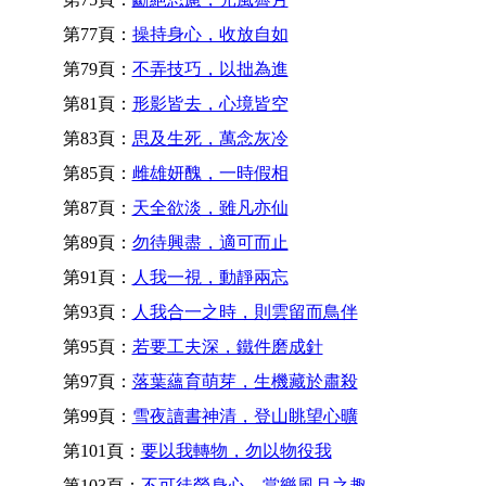
第77頁：
操持身心，收放自如
第79頁：
不弄技巧，以拙為進
第81頁：
形影皆去，心境皆空
第83頁：
思及生死，萬念灰冷
第85頁：
雌雄妍醜，一時假相
第87頁：
天全欲淡，雖凡亦仙
第89頁：
勿待興盡，適可而止
第91頁：
人我一視，動靜兩忘
第93頁：
人我合一之時，則雲留而鳥伴
第95頁：
若要工夫深，鐵件磨成針
第97頁：
落葉蘊育萌芽，生機藏於肅殺
第99頁：
雪夜讀書神清，登山眺望心曠
第101頁：
要以我轉物，勿以物役我
第103頁：
不可徒勞身心，當樂風月之趣