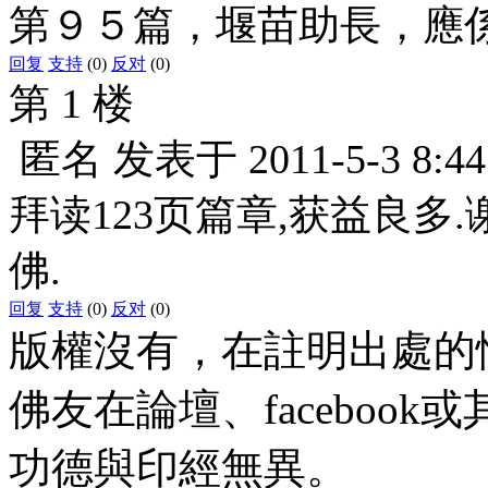
第９５篇，堰苗助長，應
回复
支持
(0)
反对
(0)
第 1 楼
匿名
发表于
2011-5-3 8:44
拜读123页篇章,获益良多
佛.
回复
支持
(0)
反对
(0)
版權沒有，在註明出處的
佛友在論壇、faceboo
功德與印經無異。