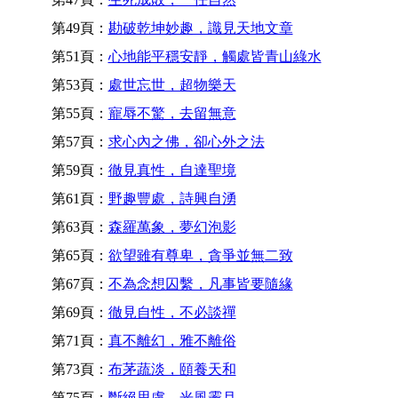
第49頁：
勘破乾坤妙趣，識見天地文章
第51頁：
心地能平穩安靜，觸處皆青山綠水
第53頁：
處世忘世，超物樂天
第55頁：
寵辱不驚，去留無意
第57頁：
求心內之佛，卻心外之法
第59頁：
徹見真性，自達聖境
第61頁：
野趣豐處，詩興自湧
第63頁：
森羅萬象，夢幻泡影
第65頁：
欲望雖有尊卑，貪爭並無二致
第67頁：
不為念想囚繫，凡事皆要隨緣
第69頁：
徹見自性，不必談禪
第71頁：
真不離幻，雅不離俗
第73頁：
布茅蔬淡，頤養天和
第75頁：
斷絕思慮，光風霽月