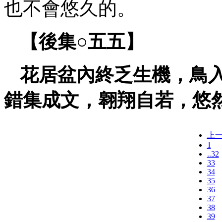
也不會悠久的。
【後集○
五五】
花居盆內終乏生機，鳥
錯集成文，翱翔自若，悠
上
1
..32
33
34
35
36
37
38
39