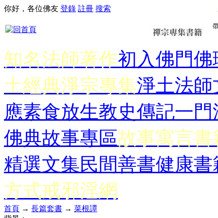
你好，各位佛友
登錄
註冊
搜索
知名法師著作
初入佛門
佛
土經典
淨宗專集
淨土法師
應
素食放生
教史傳記
一門
佛典故事專區
故事寓言書
精選文集
民間善書
健康書
方式
戒邪淫網
首頁
→
長篇套書
→
菜根譚