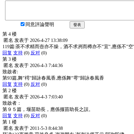
同意評論聲明
發表
第 4 楼
匿名
发表于
2026-4-27 13:38:09
119篇:茶不求精而壺亦不燥，酒不求冽而樽亦不"宜",應係不"空
回复
支持
(0)
反对
(0)
第 3 楼
匿名
发表于
2026-4-3 7:44:36
致啟者:
第93篇,舞"樗"歸詠春風香,應係舞"雩"歸詠春風香
回复
支持
(0)
反对
(0)
第 2 楼
匿名
发表于
2026-4-3 7:03:40
致啟者：
第９５篇，堰苗助長，應係揠苗助長之誤。
回复
支持
(0)
反对
(0)
第 1 楼
匿名
发表于
2011-5-3 8:44:38