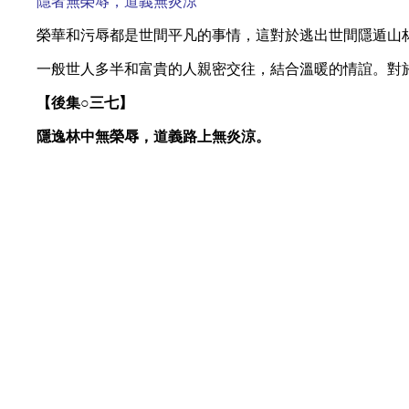
隱者無榮辱，道義無炎涼
榮華和污辱都是世間平凡的事情，這對於逃出世間隱遁山
一般世人多半和富貴的人親密交往，結合溫暖的情誼。對
【後集○
三七】
隱逸林中無榮辱，道義路上無炎涼。