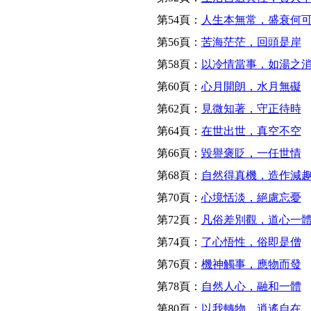
第54頁：
人生本無常，盛衰何
第56頁：
苦海茫茫，回頭是岸
第58頁：
以冷情當事，如湯之
第60頁：
心月開朗，水月無礙
第62頁：
見微知著，守正待時
第64頁：
在世出世，真空不空
第66頁：
毀譽褒貶，一任世情
第68頁：
自然得真機，造作減
第70頁：
心境恬淡，絕慮忘憂
第72頁：
凡俗差別觀，道心一
第74頁：
了心悟性，俗即是僧
第76頁：
機神觸事，應物而發
第78頁：
自然人心，融和一體
第80頁：
以我轉物，逍遙自在