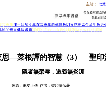
主站：
七葉
淨宗專集
淨土法師文集
禪宗專集
藏傳佛教
因果感應
素食放生
教史
集
民間善書
健康書籍
我們的 Facebook 粉絲群
贊助方式
戒邪淫網
夜思—菜根譚的智慧（3） 聖印
隱者無榮辱，道義無炎涼
來源：網友上傳 作者：聖印法師著