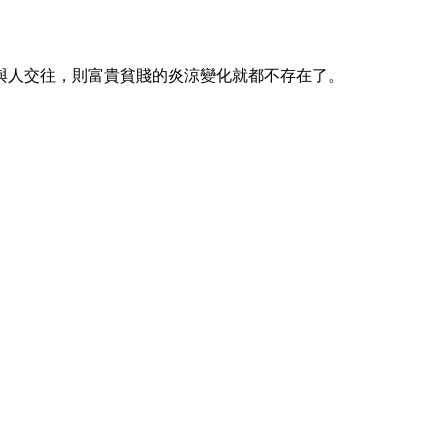
與人交往，則富貴貧賤的炎涼變化就都不存在了。