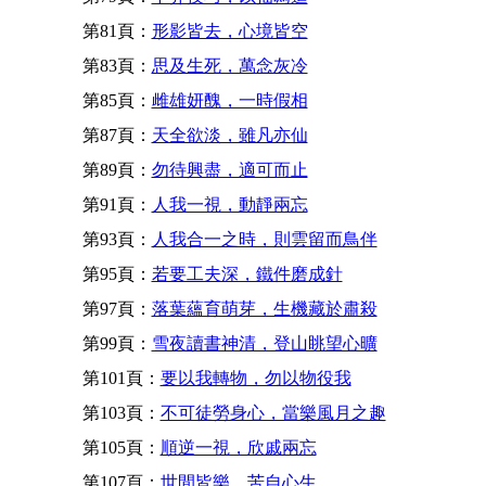
第81頁：
形影皆去，心境皆空
第83頁：
思及生死，萬念灰冷
第85頁：
雌雄妍醜，一時假相
第87頁：
天全欲淡，雖凡亦仙
第89頁：
勿待興盡，適可而止
第91頁：
人我一視，動靜兩忘
第93頁：
人我合一之時，則雲留而鳥伴
第95頁：
若要工夫深，鐵件磨成針
第97頁：
落葉蘊育萌芽，生機藏於肅殺
第99頁：
雪夜讀書神清，登山眺望心曠
第101頁：
要以我轉物，勿以物役我
第103頁：
不可徒勞身心，當樂風月之趣
第105頁：
順逆一視，欣戚兩忘
第107頁：
世間皆樂，苦自心生