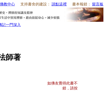
佛教中心
支持書舍的建設：
請點這裡
書本報錯：
留言板
傳記
一門深入
法師著
如佛友覺得此書不
錯，請按