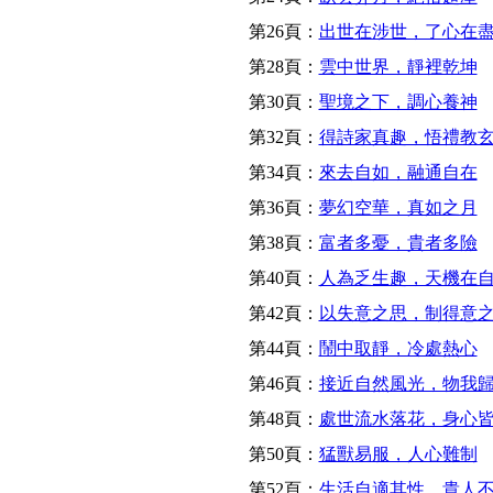
第26頁：
出世在涉世，了心在
第28頁：
雲中世界，靜裡乾坤
第30頁：
聖境之下，調心養神
第32頁：
得詩家真趣，悟禮教
第34頁：
來去自如，融通自在
第36頁：
夢幻空華，真如之月
第38頁：
富者多憂，貴者多險
第40頁：
人為乏生趣，天機在
第42頁：
以失意之思，制得意
第44頁：
鬧中取靜，冷處熱心
第46頁：
接近自然風光，物我
第48頁：
處世流水落花，身心
第50頁：
猛獸易服，人心難制
第52頁：
生活自適其性，貴人