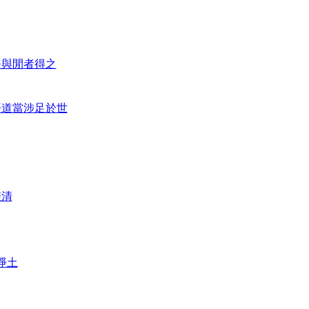
靜與閒者得之
悟道當涉足於世
聲清
淨土