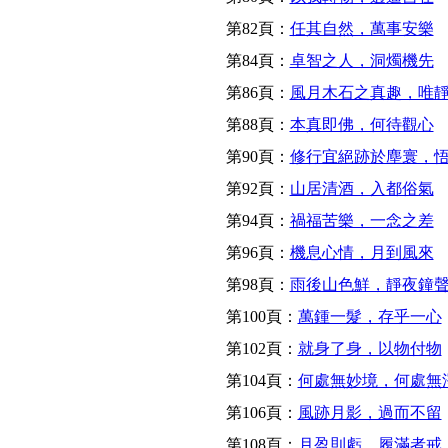
第82頁：
任其自然，萬事安樂
第84頁：
卓智之人，洞燭機先
第86頁：
風月木石之真趣，唯
第88頁：
本真即佛，何待觀心
第90頁：
修行宜絕跡於塵寰，
第92頁：
山居清酒，入都俗氣
第94頁：
禍福苦樂，一念之差
第96頁：
機息心情，月到風來
第98頁：
雨後山色鮮，靜夜鐘
第100頁：
萬鍾一髮，存乎一心
第102頁：
就身了身，以物付物
第104頁：
何處無妙境，何處無
第106頁：
風跡月影，過而不留
第108頁：
月盈則虧，履滿者戒