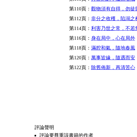
第110頁：
觀物須有自得，勿徒
第112頁：
非分之收穫，陷溺之
第114頁：
利害乃世之常，不若
第116頁：
身在局中，心在局外
第118頁：
滿腔和氣，隨地春風
第120頁：
萬事皆緣，隨遇而安
第122頁：
除舊佈新，再清苦心
評論聲明
評論要尊重該書籍的作者