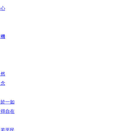
盡心
玄機
自然
之念
歸於一如
皆得自在
不若平民