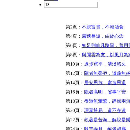
第2頁：
不親富貴，不溺酒食
第4頁：
廣狹長短，由於心念
第6頁：
知足則仙凡路異，善用
第8頁：
與閒雲為友，以風月為
第10頁：
退步寬平，清淡悠久
第12頁：
隱者無榮辱，道義無
第14頁：
居安思危，處造思退
第16頁：
隱者高明，省事平安
第18頁：
得道無牽繫，靜躁兩
第20頁：
理寓於易，道不在遠
第22頁：
執著是苦海，解脫是
第24頁：
臥雲弄月，絕俗超塵