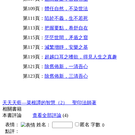
第109頁：
體任自然，不染世法
第111頁：
陷於不義，生不若死
第113頁：
把握要點，卷舒自在
第115頁：
茫茫世間，矛盾之窟
第117頁：
減繁增靜，安樂之基
第119頁：
超越口耳之嗜欲，得見人生之真趣
第121頁：
除舊佈新，一清吾心
第123頁：
除舊佈新，三清吾心
天天天藍—菜根譚的智慧（2） 聖印法師著
相關書籍
本書評論
查看全部評論
(4)
表情：
姓名：
匿名
字數
點評：