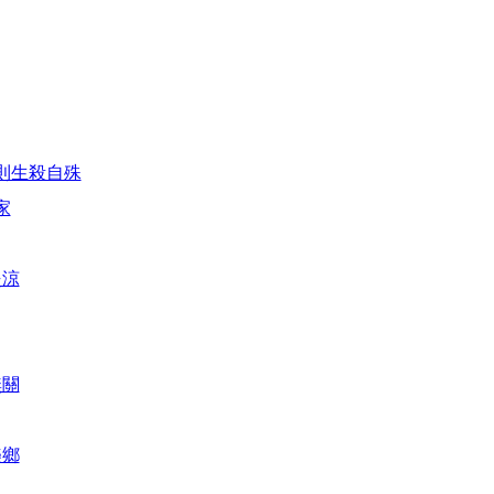
則生殺自殊
家
炎涼
無關
樂鄉