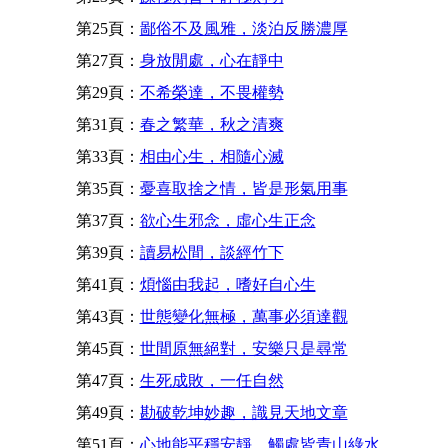
第25頁：
鄙俗不及風雅，淡泊反勝濃厚
第27頁：
身放閒處，心在靜中
第29頁：
不希榮達，不畏權勢
第31頁：
春之繁華，秋之清爽
第33頁：
相由心生，相隨心滅
第35頁：
憂喜取捨之情，皆是形氣用事
第37頁：
欲心生邪念，虛心生正念
第39頁：
讀易松間，談經竹下
第41頁：
煩惱由我起，嗜好自心生
第43頁：
世態變化無極，萬事必須達觀
第45頁：
世間原無絕對，安樂只是尋常
第47頁：
生死成敗，一任自然
第49頁：
勘破乾坤妙趣，識見天地文章
第51頁：
心地能平穩安靜，觸處皆青山綠水