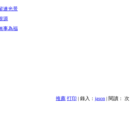
留連光景
根源
無事為福
推薦
打印
| 錄入：
jason
| 閱讀：
次