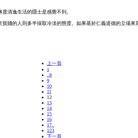
林度清逸生活的隱士是感覺不到。
於貧賤的人則多半採取冷淡的態度。如果基於仁義道德的立場來
上一頁
1
..8
9
10
11
12
13
14
15
16
17..
123
下一頁