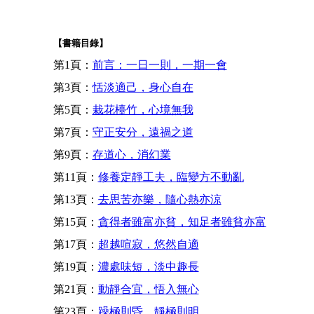
【書籍目錄】
第1頁：
前言：一日一則，一期一會
第3頁：
恬淡適己，身心自在
第5頁：
栽花檯竹，心境無我
第7頁：
守正安分，遠禍之道
第9頁：
存道心，消幻業
第11頁：
修養定靜工夫，臨變方不動亂
第13頁：
去思苦亦樂，隨心熱亦涼
第15頁：
貪得者雖富亦貧，知足者雖貧亦富
第17頁：
超越喧寂，悠然自適
第19頁：
濃處味短，淡中趣長
第21頁：
動靜合宜，悟入無心
第23頁：
躁極則昏，靜極則明