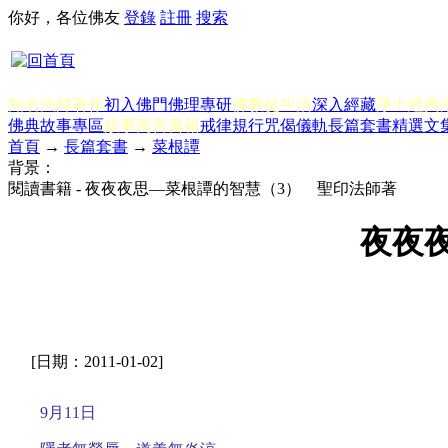
你好，各位佛友
登錄
註冊
搜索
知名法師著作
初入佛門
佛理專研
佛教徒生活
深入經藏
淨土經典
佛典故事專區
故事寓言書籍
戒律規行
咒偈儀軌
長篇套書
精選文
首頁
→
長篇套書
→
菜根譚
背景：
閱讀書籍 - 夜夜夜思—菜根譚的智慧（3） 聖印法師著
夜夜
[日期：2011-01-02]
9月11日