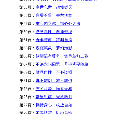
第53頁：
處世忘世，超物樂天
第55頁：
寵辱不驚，去留無意
第57頁：
求心內之佛，卻心外之法
第59頁：
徹見真性，自達聖境
第61頁：
野趣豐處，詩興自湧
第63頁：
森羅萬象，夢幻泡影
第65頁：
欲望雖有尊卑，貪爭並無二致
第67頁：
不為念想囚繫，凡事皆要隨緣
第69頁：
徹見自性，不必談禪
第71頁：
真不離幻，雅不離俗
第73頁：
布茅蔬淡，頤養天和
第75頁：
斷絕思慮，光風霽月
第77頁：
操持身心，收放自如
第79頁：
不弄技巧，以拙為進