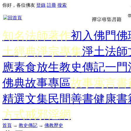
你好，各位佛友
登錄
註冊
搜索
知名法師著作
初入佛門
佛
土經典
淨宗專集
淨土法師
應
素食放生
教史傳記
一門
佛典故事專區
故事寓言書
精選文集
民間善書
健康書
方式
戒邪淫網
首頁
→
教史傳記
→
佛教歷史