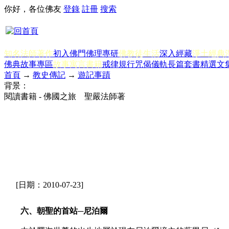
你好，各位佛友
登錄
註冊
搜索
知名法師著作
初入佛門
佛理專研
佛教徒生活
深入經藏
淨土經典
佛典故事專區
故事寓言書籍
戒律規行
咒偈儀軌
長篇套書
精選文
首頁
→
教史傳記
→
遊記事蹟
背景：
閱讀書籍 - 佛國之旅 聖嚴法師著
[日期：2010-07-23]
六、朝聖的首站─尼泊爾