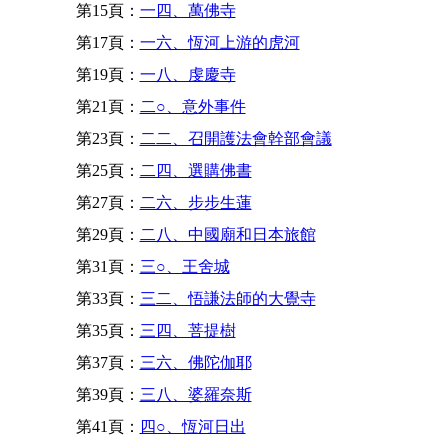
第15頁：
一四、萬佛寺
第17頁：
一六、恆河上游的虎河
第19頁：
一八、虔慶寺
第21頁：
二○、意外事件
第23頁：
二二、召開護法會幹部會議
第25頁：
二四、選購佛書
第27頁：
二六、步步生蓮
第29頁：
二八、中國廟和日本旅館
第31頁：
三○、王舍城
第33頁：
三二、悟謙法師的大覺寺
第35頁：
三四、菩提樹
第37頁：
三六、佛陀伽耶
第39頁：
三八、婆羅奈斯
第41頁：
四○、恆河日出