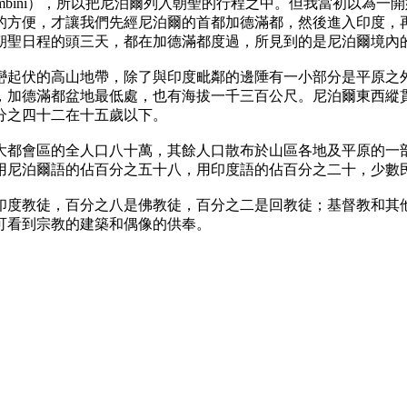
inī），所以把尼泊爾列入朝聖的行程之中。但我當初以為一
的方便，才讓我們先經尼泊爾的首都加德滿都，然後進入印度，
朝聖日程的頭三天，都在加德滿都度過，所見到的是尼泊爾境內
起伏的高山地帶，除了與印度毗鄰的邊陲有一小部分是平原之外
，加德滿都盆地最低處，也有海拔一千三百公尺。尼泊爾東西縱
分之四十二在十五歲以下。
都會區的全人口八十萬，其餘人口散布於山區各地及平原的一部
尼泊爾語的佔百分之五十八，用印度語的佔百分之二十，少數民族
度教徒，百分之八是佛教徒，百分之二是回教徒；基督教和其他
可看到宗教的建築和偶像的供奉。