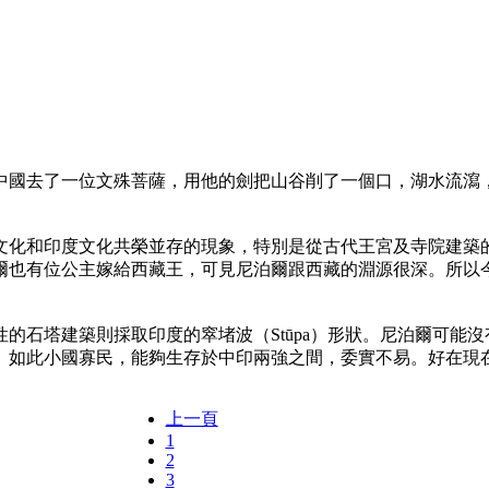
國去了一位文殊菩薩，用他的劍把山谷削了一個口，湖水流瀉，
化和印度文化共榮並存的現象，特別是從古代王宮及寺院建築的
爾也有位公主嫁給西藏王，可見尼泊爾跟西藏的淵源很深。所以
石塔建築則採取印度的窣堵波（Stūpa）形狀。尼泊爾可能沒
。如此小國寡民，能夠生存於中印兩強之間，委實不易。好在現
上一頁
1
2
3