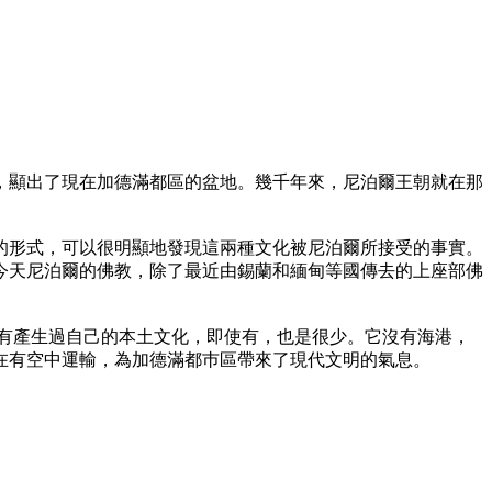
顯出了現在加德滿都區的盆地。幾千年來，尼泊爾王朝就在那
形式，可以很明顯地發現這兩種文化被尼泊爾所接受的事實。
今天尼泊爾的佛教，除了最近由錫蘭和緬甸等國傳去的上座部佛
有產生過自己的本土文化，即使有，也是很少。它沒有海港，
在有空中運輸，為加德滿都巿區帶來了現代文明的氣息。