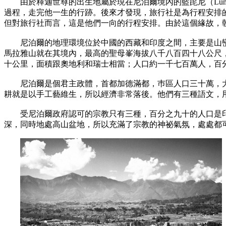
由於釋迦世尊的出生地屬於現在尼泊爾境內的藍毘尼（Lumb
過程，走完他一生的行跡。後來才發現，旅行社是為行程安排
但對旅行社而言，這是他們一向的行程安排。由於這個緣故，
尼泊爾的地理環境位於中國的西藏和印度之間，主要是山巒
馬拉雅山就在其境內，最高的聖母峯海拔八千八百四十八公尺
十公里，面積跟奧地利和瑞士相當；人口約一千七百萬人，百
尼泊爾是個君主政體，首都加德滿都，巿區人口三十萬，大
耕就是以手工藝維生，所以經濟非常落後。他們有三種語文，用
受尼泊爾政府認可的宗教只有三種，百分之九十的人口是印
深，同時地處高山盆地，所以充滿了宗教的神祕氣氛，處處都