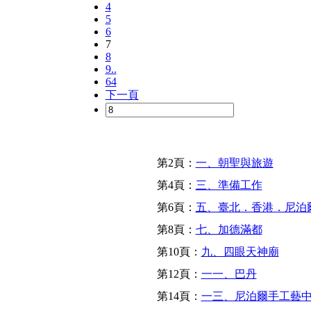
4
5
6
7
8
9..
64
下一頁
第2頁：
一、朝聖與旅遊
第4頁：
三、準備工作
第6頁：
五、臺北．香港．尼泊
第8頁：
七、加德滿都
第10頁：
九、四眼天神廟
第12頁：
一一、巴丹
第14頁：
一三、尼泊爾手工藝