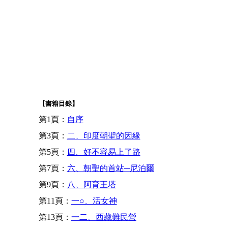
【書籍目錄】
第1頁：
自序
第3頁：
二、印度朝聖的因緣
第5頁：
四、好不容易上了路
第7頁：
六、朝聖的首站─尼泊爾
第9頁：
八、阿育王塔
第11頁：
一○、活女神
第13頁：
一二、西藏難民營