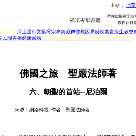
主站：
七葉
淨宗專集
淨土法師文集
禪宗專集
藏傳佛教
因果感應
素食放生
教史
集
民間善書
健康書籍
我們的 Facebook 粉絲群
贊助方式
戒邪淫網
佛國之旅 聖嚴法師著
六、朝聖的首站─尼泊爾
來源：網絡轉載 作者：聖嚴法師著