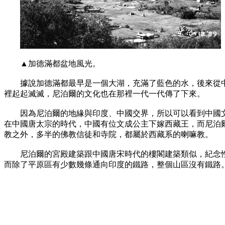
▲加德滿都盆地風光。
據說加德滿都最早是一個大湖，充滿了藍色的水，後來從中
裡起起滅滅，尼泊爾的文化也在那裡一代一代傳了下來。
因為尼泊爾的地緣與印度、中國交界，所以可以看到中國文
在中國唐太宗的時代，中國有位文成公主下嫁西藏王，而尼泊
教之外，多半的佛教信徒和寺院，都屬於西藏系的喇嘛教。
尼泊爾的宮殿建築跟中國唐宋時代的樓閣建築類似，紀念性的
而除了平原區有少數幾條通向印度的鐵路，整個山區沒有鐵路