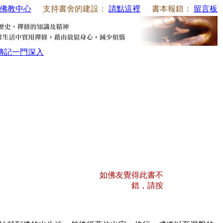
佛教中心
支持書舍的建設：
請點這裡
書本報錯：
留言板
傳記
一門深入
如佛友覺得此書不
錯，請按