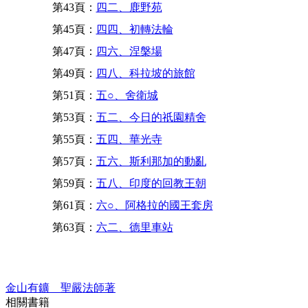
第43頁：
四二、鹿野苑
第45頁：
四四、初轉法輪
第47頁：
四六、涅槃場
第49頁：
四八、科拉坡的旅館
第51頁：
五○、舍衛城
第53頁：
五二、今日的祇園精舍
第55頁：
五四、華光寺
第57頁：
五六、斯利那加的動亂
第59頁：
五八、印度的回教王朝
第61頁：
六○、阿格拉的國王套房
第63頁：
六二、德里車站
金山有鑛 聖嚴法師著
相關書籍