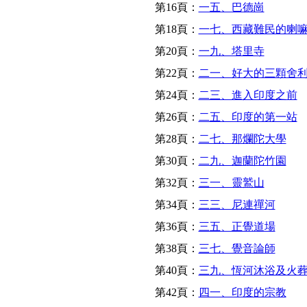
第16頁：
一五、巴德崗
第18頁：
一七、西藏難民的喇
第20頁：
一九、塔里寺
第22頁：
二一、好大的三顆舍
第24頁：
二三、進入印度之前
第26頁：
二五、印度的第一站
第28頁：
二七、那爛陀大學
第30頁：
二九、迦蘭陀竹園
第32頁：
三一、靈鷲山
第34頁：
三三、尼連禪河
第36頁：
三五、正覺道場
第38頁：
三七、覺音論師
第40頁：
三九、恆河沐浴及火
第42頁：
四一、印度的宗教