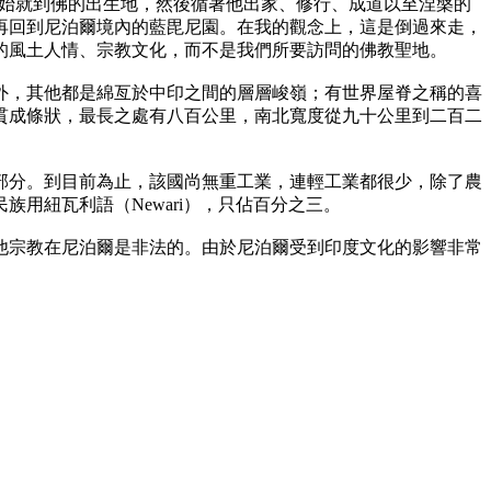
開始就到佛的出生地，然後循著他出家、修行、成道以至涅槃的
再回到尼泊爾境內的藍毘尼園。在我的觀念上，這是倒過來走，
的風土人情、宗教文化，而不是我們所要訪問的佛教聖地。
，其他都是綿亙於中印之間的層層峻嶺；有世界屋脊之稱的喜
貫成條狀，最長之處有八百公里，南北寬度從九十公里到二百二
分。到目前為止，該國尚無重工業，連輕工業都很少，除了農
用紐瓦利語（Newari），只佔百分之三。
宗教在尼泊爾是非法的。由於尼泊爾受到印度文化的影響非常