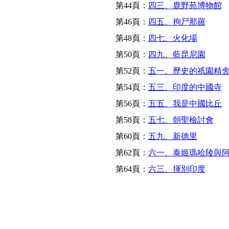
第44頁：
四三、鹿野苑博物館
第46頁：
四五、拘尸那羅
第48頁：
四七、火化場
第50頁：
四九、藍昆尼園
第52頁：
五一、歷史的祇園精
第54頁：
五三、印度的中國寺
第56頁：
五五、我是中國比丘
第58頁：
五七、朝聖檢討會
第60頁：
五九、新德里
第62頁：
六一、泰姬瑪哈陵與
第64頁：
六三、揮別印度