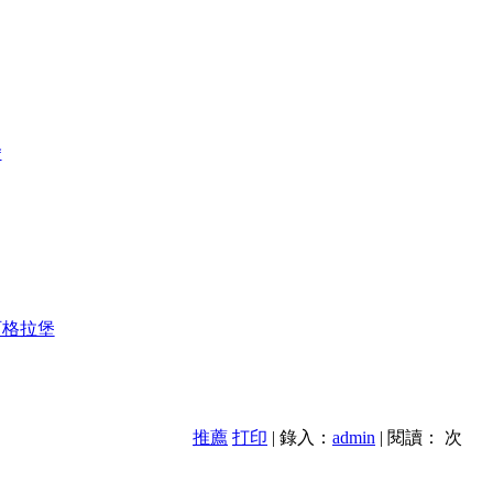
舍
阿格拉堡
推薦
打印
| 錄入：
admin
| 閱讀：
次