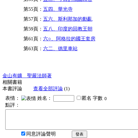
第55頁：
五四、華光寺
第57頁：
五六、斯利那加的動亂
第59頁：
五八、印度的回教王朝
第61頁：
六○、阿格拉的國王套房
第63頁：
六二、德里車站
金山有鑛 聖嚴法師著
相關書籍
本書評論
查看全部評論
(1)
表情：
姓名：
匿名
字數
點評：
同意評論聲明
發表