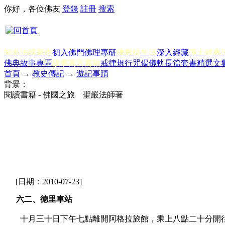
你好，各位佛友
登錄
註冊
搜索
知名法師著作
初入佛門
佛理專研
佛教徒生活
深入經藏
淨土經典
佛典故事專區
故事寓言書籍
戒律規行
咒偈儀軌
長篇套書
精選文
首頁
→
教史傳記
→
遊記事蹟
背景：
閱讀書籍 - 佛國之旅 聖嚴法師著
[日期：2010-07-23]
六二、德里車站
十月三十日下午七點離開阿格拉旅館，乘上八點二十分開往