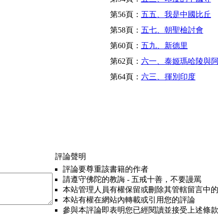
第56頁：
五五、我是中國比丘
第58頁：
五七、朝聖檢討會
第60頁：
五九、新德里
第62頁：
六一、泰姬瑪哈陵與
第64頁：
六三、揮別印度
評論聲明
評論要尊重該書籍的作者
請遵守佛陀的教誨 - 五戒十善，不要謾罵
本站管理人員有權保留或刪除其管轄留言中
本站有權在網站內轉載或引用您的評論
參與本評論即表明您已經閱讀並接受上述條