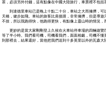
茶，必須另外付錢，這有點像在中國大陸旅行，車票裡不包括
到達德里車站已是晚上十點二十分，車站之大而擁擠，可以
天橋，健步如飛。車站的旅客比肩接踵，非常擁擠，但是導遊
不捨，所以我跑得快，他跑得更快，有點像上靈山時的情況，
更妙的是當大家剛剛登上久候在火車站停車場的四輛遊覽巴
等了半小時。我們看司機，司機看我們，面面相覷，司機不懂
到那裡去，結果還好，當他把我們送到十多英里以外的瓦森大陸旅館（Hot