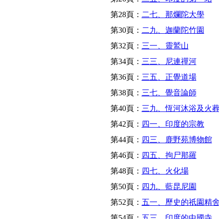
第28頁：
二七、那爛陀大學
第30頁：
二九、迦蘭陀竹園
第32頁：
三一、靈鷲山
第34頁：
三三、尼連禪河
第36頁：
三五、正覺道場
第38頁：
三七、覺音論師
第40頁：
三九、恆河沐浴及火
第42頁：
四一、印度的宗教
第44頁：
四三、鹿野苑博物館
第46頁：
四五、拘尸那羅
第48頁：
四七、火化場
第50頁：
四九、藍昆尼園
第52頁：
五一、歷史的祇園精
第54頁：
五三、印度的中國寺