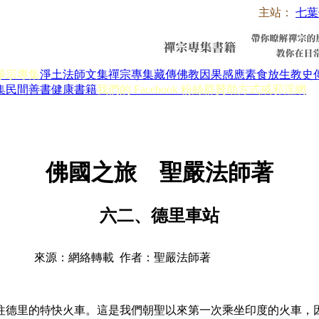
主站：
七葉
淨宗專集
淨土法師文集
禪宗專集
藏傳佛教
因果感應
素食放生
教史
集
民間善書
健康書籍
我們的 Facebook 粉絲群
贊助方式
戒邪淫網
佛國之旅 聖嚴法師著
六二、德里車站
來源：網絡轉載 作者：聖嚴法師著
德里的特快火車。這是我們朝聖以來第一次乘坐印度的火車，因