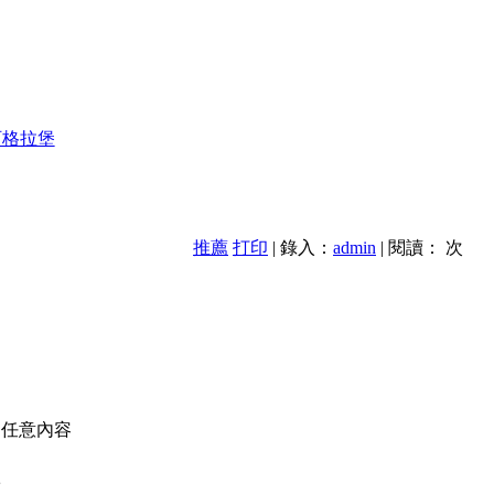
阿格拉堡
推薦
打印
| 錄入：
admin
| 閱讀：
次
的任意內容
款