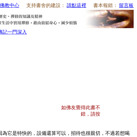
佛教中心
支持書舍的建設：
請點這裡
書本報錯：
留言板
傳記
一門深入
如佛友覺得此書不
錯，請按
為它是特快的，設備還算可以，招待也很親切，不過若想喝