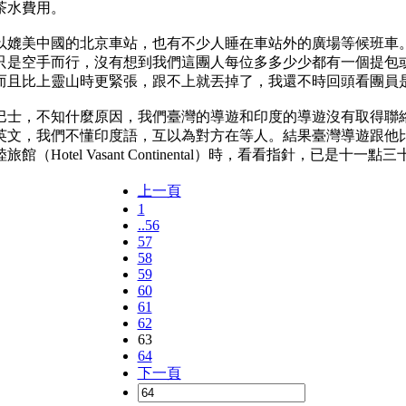
茶水費用。
媲美中國的北京車站，也有不少人睡在車站外的廣場等候班車。
只是空手而行，沒有想到我們這團人每位多多少少都有一個提包
而且比上靈山時更緊張，跟不上就丟掉了，我還不時回頭看團員
士，不知什麼原因，我們臺灣的導遊和印度的導遊沒有取得聯絡
英文，我們不懂印度語，互以為對方在等人。結果臺灣導遊跟他
el Vasant Continental）時，看看指針，已是十一點三
上一頁
1
..56
57
58
59
60
61
62
63
64
下一頁