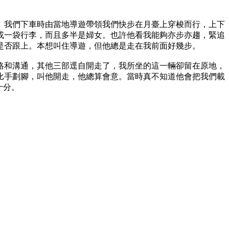
我們下車時由當地導遊帶領我們快步在月臺上穿梭而行，上下
或一袋行李，而且多半是婦女。也許他看我能夠亦步亦趨，緊追
是否跟上。本想叫住導遊，但他總是走在我前面好幾步。
和溝通，其他三部逕自開走了，我所坐的這一輛卻留在原地，
比手劃腳，叫他開走，他總算會意。當時真不知道他會把我們載
十分。