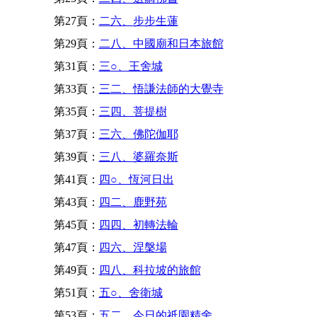
第27頁：
二六、步步生蓮
第29頁：
二八、中國廟和日本旅館
第31頁：
三○、王舍城
第33頁：
三二、悟謙法師的大覺寺
第35頁：
三四、菩提樹
第37頁：
三六、佛陀伽耶
第39頁：
三八、婆羅奈斯
第41頁：
四○、恆河日出
第43頁：
四二、鹿野苑
第45頁：
四四、初轉法輪
第47頁：
四六、涅槃場
第49頁：
四八、科拉坡的旅館
第51頁：
五○、舍衛城
第53頁：
五二、今日的祇園精舍