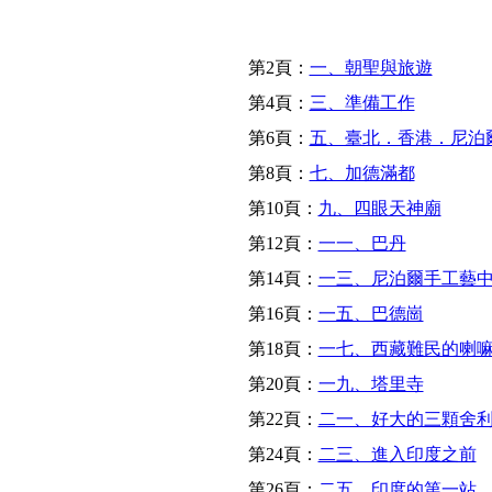
第2頁：
一、朝聖與旅遊
第4頁：
三、準備工作
第6頁：
五、臺北．香港．尼泊
第8頁：
七、加德滿都
第10頁：
九、四眼天神廟
第12頁：
一一、巴丹
第14頁：
一三、尼泊爾手工藝
第16頁：
一五、巴德崗
第18頁：
一七、西藏難民的喇
第20頁：
一九、塔里寺
第22頁：
二一、好大的三顆舍
第24頁：
二三、進入印度之前
第26頁：
二五、印度的第一站