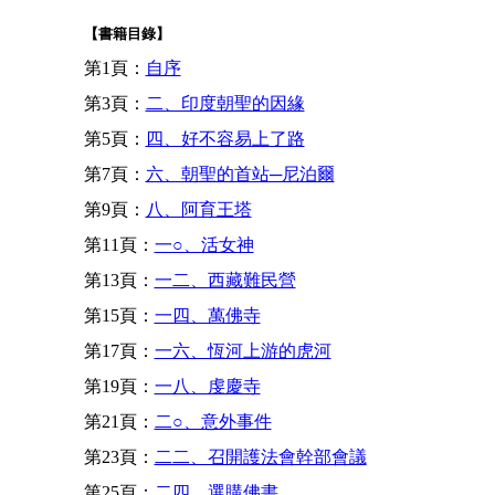
【書籍目錄】
第1頁：
自序
第3頁：
二、印度朝聖的因緣
第5頁：
四、好不容易上了路
第7頁：
六、朝聖的首站─尼泊爾
第9頁：
八、阿育王塔
第11頁：
一○、活女神
第13頁：
一二、西藏難民營
第15頁：
一四、萬佛寺
第17頁：
一六、恆河上游的虎河
第19頁：
一八、虔慶寺
第21頁：
二○、意外事件
第23頁：
二二、召開護法會幹部會議
第25頁：
二四、選購佛書