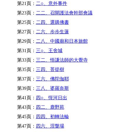
第21頁：
二○、意外事件
第23頁：
二二、召開護法會幹部會議
第25頁：
二四、選購佛書
第27頁：
二六、步步生蓮
第29頁：
二八、中國廟和日本旅館
第31頁：
三○、王舍城
第33頁：
三二、悟謙法師的大覺寺
第35頁：
三四、菩提樹
第37頁：
三六、佛陀伽耶
第39頁：
三八、婆羅奈斯
第41頁：
四○、恆河日出
第43頁：
四二、鹿野苑
第45頁：
四四、初轉法輪
第47頁：
四六、涅槃場