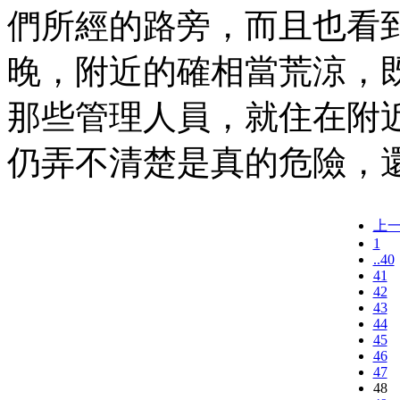
們所經的路旁，而且也看
晚，附近的確相當荒涼，
那些管理人員，就住在附
仍弄不清楚是真的危險，
上
1
..40
41
42
43
44
45
46
47
48