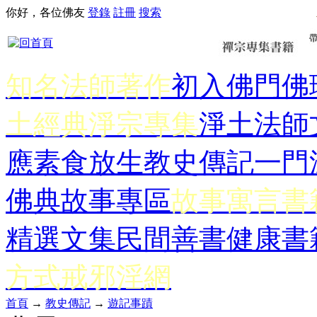
你好，各位佛友
登錄
註冊
搜索
知名法師著作
初入佛門
佛
土經典
淨宗專集
淨土法師
應
素食放生
教史傳記
一門
佛典故事專區
故事寓言書
精選文集
民間善書
健康書
方式
戒邪淫網
首頁
→
教史傳記
→
遊記事蹟