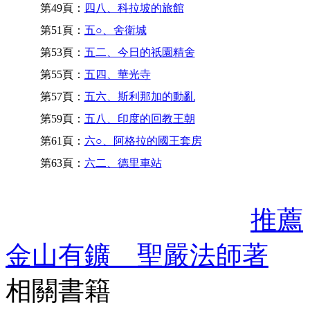
第49頁：
四八、科拉坡的旅館
第51頁：
五○、舍衛城
第53頁：
五二、今日的祇園精舍
第55頁：
五四、華光寺
第57頁：
五六、斯利那加的動亂
第59頁：
五八、印度的回教王朝
第61頁：
六○、阿格拉的國王套房
第63頁：
六二、德里車站
推薦
金山有鑛 聖嚴法師著
相關書籍