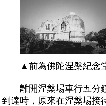
▲前為佛陀涅槃紀念堂
離開涅槃場車行五分鐘
到達時，原來在涅槃場接