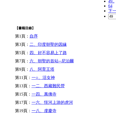
49..
64
下
【書籍目錄】
第1頁：
自序
第3頁：
二、印度朝聖的因緣
第5頁：
四、好不容易上了路
第7頁：
六、朝聖的首站─尼泊爾
第9頁：
八、阿育王塔
第11頁：
一○、活女神
第13頁：
一二、西藏難民營
第15頁：
一四、萬佛寺
第17頁：
一六、恆河上游的虎河
第19頁：
一八、虔慶寺