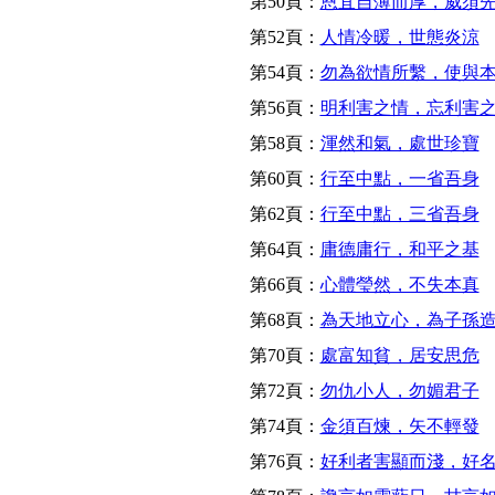
第50頁：
恩宜自薄而厚，威須
第52頁：
人情冷暖，世態炎涼
第54頁：
勿為欲情所繫，使與
第56頁：
明利害之情，忘利害
第58頁：
渾然和氣，處世珍寶
第60頁：
行至中點，一省吾身
第62頁：
行至中點，三省吾身
第64頁：
庸德庸行，和平之基
第66頁：
心體瑩然，不失本真
第68頁：
為天地立心，為子孫
第70頁：
處富知貧，居安思危
第72頁：
勿仇小人，勿媚君子
第74頁：
金須百煉，矢不輕發
第76頁：
好利者害顯而淺，好