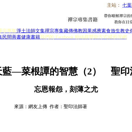
主站：
七葉
淨宗專集
淨土法師文集
禪宗專集
藏傳佛教
因果感應
素食放生
教史
集
民間善書
健康書籍
我們的 Facebook 粉絲群
贊助方式
戒邪淫網
天藍—菜根譚的智慧（2） 聖印
忘恩報怨，刻薄之尤
來源：網友上傳 作者：聖印法師著