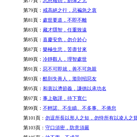
第77頁：
忘恩報怨，刻薄之尤
第79頁：
戒高絕之行，忌褊急之衷
第81頁：
處世要道，不即不離
第83頁：
藏才隱智，任重致遠
第85頁：
喜慶安危，勿介於心
第87頁：
樂極生悲，苦盡甘來
第89頁：
冷靜觀人，理智處世
第91頁：
惡不可即就，善不可急親
第93頁：
酷則失善人，濫則招惡友
第95頁：
和衷以濟節義，謙德以承功名
第97頁：
事上敬謹，待下寬仁
第99頁：
不輕諾、不生瞋、不多事、不倦怠
第101頁：
勿逞所長以形人之短，勿恃所有以凌人之
第103頁：
守口須密，防意須嚴