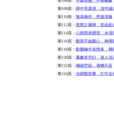
第106頁：
不憂患難，不畏權豪
第108頁：
靜中見真境，淡中誠
第110頁：
無為無作，悠遊清逸
第112頁：
世間之廣狹，皆由於
第114頁：
心靜而本體現，水清
第116頁：
觀形不如觀心，神用
第118頁：
歡樂極兮哀情多，興
第120頁：
萬象皆空幻，達人須
第122頁：
極端空寂，過猶不及
第124頁：
冷靜觀世事，忙中去