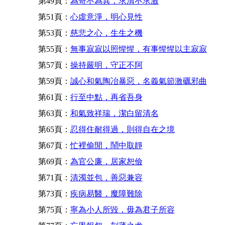
第49頁：
為奇不為異，求清不求激
第51頁：
心虛意淨，明心見性
第53頁：
慈悲之心，生生之機
第55頁：
無事寂寂以照惺惺，有事惺惺以主寂寂
第57頁：
操持嚴明，守正不阿
第59頁：
誠心和氣陶冶暴惡，名義氣節激礪邪曲
第61頁：
行至中點，再省吾身
第63頁：
和氣致祥瑞，潔白留清名
第65頁：
忍得住耐得過，則得自在之境
第67頁：
忙裡偷閒，鬧中取靜
第69頁：
為官公廉，居家恕儉
第71頁：
清濁並包，善惡兼容
第73頁：
疾病易醫，魔障難除
第75頁：
寧為小人所毀，毋為君子所容