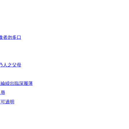
傲者勿多口
乃人之父母
經綸繰出臨深履薄
之辱
不可過明