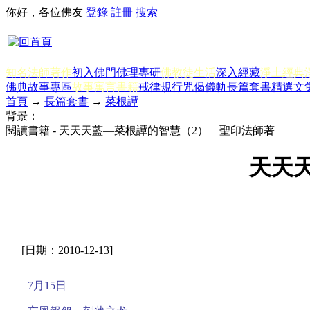
你好，各位佛友
登錄
註冊
搜索
知名法師著作
初入佛門
佛理專研
佛教徒生活
深入經藏
淨土經典
佛典故事專區
故事寓言書籍
戒律規行
咒偈儀軌
長篇套書
精選文
首頁
→
長篇套書
→
菜根譚
背景：
閱讀書籍 - 天天天藍—菜根譚的智慧（2） 聖印法師著
天天
[日期：2010-12-13]
7月15日