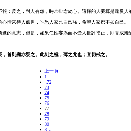
不報；反之，對人有怨，時常掛念於心。這樣的人要算是違反人
的心情來待人處世，唯恐人家比自己強，希望人家都不如自己。
前進的意志，但是，如果任性妄為而不受人批評指正，則養成殘
疑，善則顯亦疑之。此刻之極，薄之尤也；宜切戒之。
上一頁
1
..72
73
74
75
76
77
78
79
80
81..