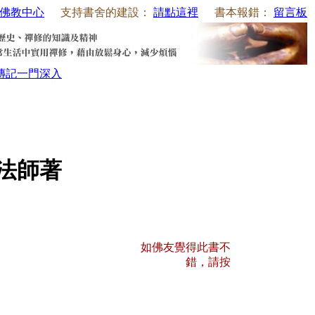
佛教中心
支持書舍的建設：
請點這裡
書本報錯：
留言板
傳記
一門深入
法師著
如佛友覺得此書不
錯，請按