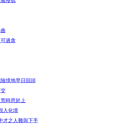
如風侵肌
卑曲
不可過貪
危險境地早日回頭
舊交
怠荒時思於上
觀入化境
中才之人難與下手