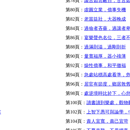
第78頁：
讒言如雲蔽日，甘言
第80頁：
虛圓立業，僨事失機
第82頁：
老當益壯，大器晚成
第84頁：
過儉者吝薔，過讓者
第86頁：
宴樂聲色名位，三者
第88頁：
過滿則溢，過剛則折
第90頁：
量寬福厚，器小祿薄
第92頁：
燥性僨事，和平徼福
第94頁：
急處站穩高處看準，
第96頁：
居官有節度，鄉居敦
第98頁：
處逆境時比於下，心
第100頁：
讀書讀到樂處，觀物
貧
第102頁：
上智下愚可與論學，
第104頁：
責人宜寬，責己宜苛