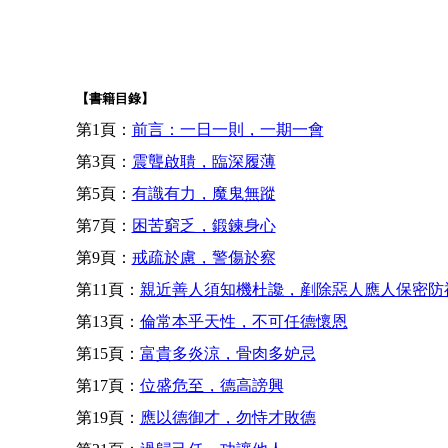
【書籍目錄】
第1頁：
前言：一日一則，一期一會
第3頁：
震聾啟聵，臨深履薄
第5頁：
有識有力，魔鬼無蹤
第7頁：
困苦窮乏，鍛鍊身心
第9頁：
戒疏於慮，警傷於察
第11頁：
親近善人須知機杜讒，剷除惡人應人保密防
第13頁：
倫常本乎天性，不可任德懷恩
第15頁：
富貴多炎涼，骨肉多妒忌
第17頁：
位盛危至，德高謗興
第19頁：
應以德御才，勿恃才敗德