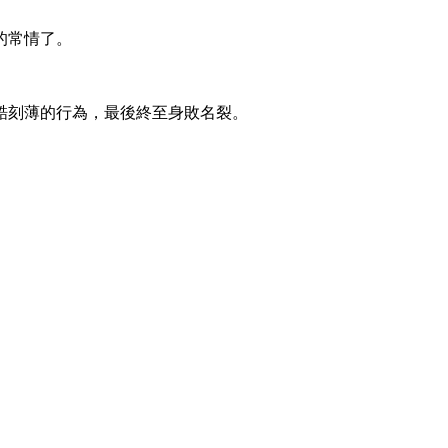
的常情了。
酷刻薄的行為，最後終至身敗名裂。