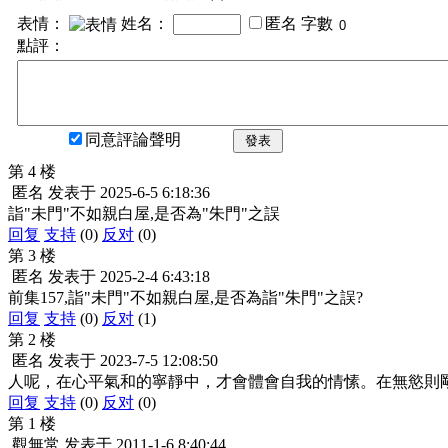
表情：
姓名：
匿名
字數
點評：
同意評論聲明
發表
第 4 楼
匿名
发表于
2025-6-5 6:18:36
詣"未門"不如親白屋,是否為"朱門"之誤
回复
支持
(0)
反对
(0)
第 3 楼
匿名
发表于
2025-2-4 6:43:18
前集157,詣"未門"不如親白屋,是否為詣"朱門"之誤?
回复
支持
(0)
反对
(1)
第 2 楼
匿名
发表于
2023-7-5 12:08:50
人呢，在心平氣和的寧靜中，才會體會自我的情愫。在無慾則剛
回复
支持
(0)
反对
(0)
第 1 楼
觀無常
发表于
2011-1-6 8:40:44