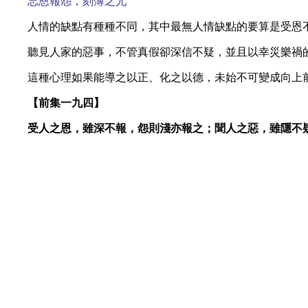
忘恩報怨，刻薄之尤
人情的缺點有種種不同，其中最無人情缺點的要算是受恩
聽見人家的惡事，不管真假卻深信不疑，並且以幸災樂禍
這種心理如果能導之以正、化之以德，未始不可變成向上
【前集一九四】
受人之恩，雖深不報，怨則淺亦報之；聞人之惡，雖隱不