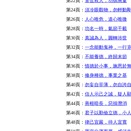
第22頁：
警世救人，功德無量
第24頁：
須冷眼觀物，勿輕動
第26頁：
人心唯危，道心唯微
第28頁：
功名一時，氣節千載
第30頁：
真誠為人，圓轉涉世
第32頁：
一念能動鬼神，一行
第34頁：
不能養德，終歸末節
第36頁：
慎德於小事，施恩於
第38頁：
修身種德，事業之基
第40頁：
勿妄自菲薄，勿自誇
第42頁：
信人示己之誠，疑人
第44頁：
善根暗長，惡損潛消
第46頁：
君子以勤儉立德，小
第48頁：
律己宜嚴，待人宜寬