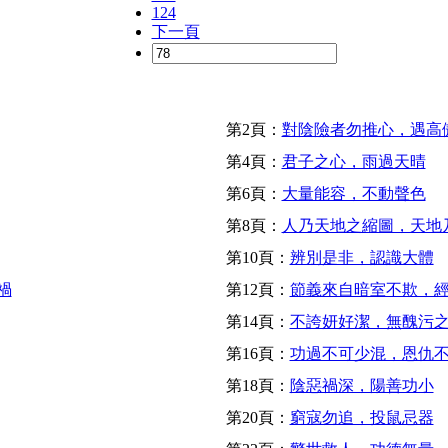
124
下一頁
第2頁：
對陰險者勿推心，遇高
第4頁：
君子之心，雨過天晴
第6頁：
大量能容，不動聲色
第8頁：
人乃天地之縮圖，天地
第10頁：
辨別是非，認識大體
禍
第12頁：
節義來自暗室不欺，
第14頁：
不誇妍好潔，無醜污
第16頁：
功過不可少混，恩仇
第18頁：
陰惡禍深，陽善功小
第20頁：
窮寇勿追，投鼠忌器