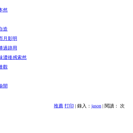
本然
自造
而月影明
勝過跡用
味濃後感索然
達觀
偷閒
推薦
打印
| 錄入：
jason
| 閱讀：
次