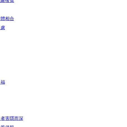
先嚴後寬
本體相合
之慮
造福
名者害隱而深