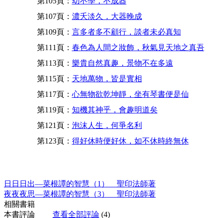
第105頁：
幼不學，不成器
第107頁：
濃夭淡久，大器晚成
第109頁：
言多者多不顧行，談者未必真知
第111頁：
春色為人間之妝飾，秋氣見天地之真吾
第113頁：
樂貴自然真趣，景物不在多遠
第115頁：
天地萬物，皆是實相
第117頁：
心無物欲乾坤靜，坐有琴書便是仙
第119頁：
知機其神乎，會趣明道矣
第121頁：
泡沫人生，何爭名利
第123頁：
得好休時便好休，如不休時終無休
日日日出—菜根譚的智慧（1） 聖印法師著
夜夜夜思—菜根譚的智慧（3） 聖印法師著
相關書籍
本書評論
查看全部評論
(4)