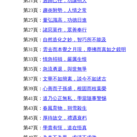
第21頁：
過歸己任，功讓他人
第23頁：
趨炎附勢，人情之常
第25頁：
量弘識高，功德日進
第27頁：
諸惡莫作，眾善奉行
第29頁：
自然造化之妙，智巧所不能及
第31頁：
雲去而本覺之月現，塵拂而真如之鏡明
第33頁：
情急招損，嚴厲生恨
第35頁：
急流勇退，與世無爭
第37頁：
文華不如簡素，談今不如述古
第39頁：
心善而子孫盛，根固而枝葉榮
第41頁：
道乃公正無私，學當隨事警惕
第43頁：
春風育物，朔雪殺生
第45頁：
厚待故交，禮遇衰朽
第47頁：
學貴有恆，道在悟真