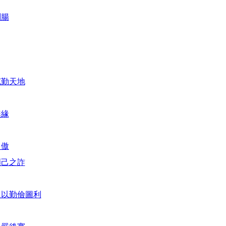
剛腸
克勤天地
無緣
自傲
顯己之詐
人以勤儉圖利