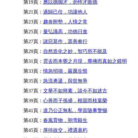
第19頁：
應以德御才，勿恃才敗德
第21頁：
過歸己任，功讓他人
第23頁：
趨炎附勢，人情之常
第25頁：
量弘識高，功德日進
第27頁：
諸惡莫作，眾善奉行
第29頁：
自然造化之妙，智巧所不能及
第31頁：
雲去而本覺之月現，塵拂而真如之鏡明
第33頁：
情急招損，嚴厲生恨
第35頁：
急流勇退，與世無爭
第37頁：
文華不如簡素，談今不如述古
第39頁：
心善而子孫盛，根固而枝葉榮
第41頁：
道乃公正無私，學當隨事警惕
第43頁：
春風育物，朔雪殺生
第45頁：
厚待故交，禮遇衰朽