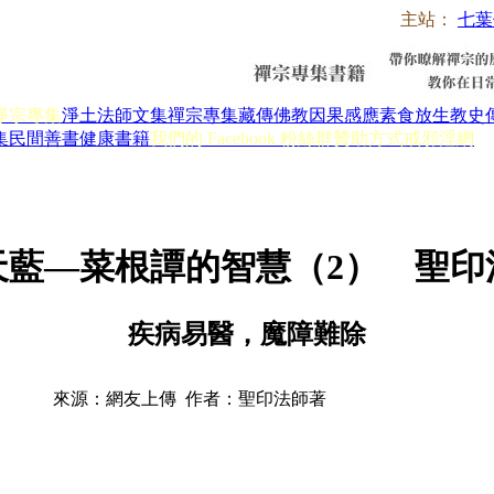
主站：
七葉
淨宗專集
淨土法師文集
禪宗專集
藏傳佛教
因果感應
素食放生
教史
集
民間善書
健康書籍
我們的 Facebook 粉絲群
贊助方式
戒邪淫網
天藍—菜根譚的智慧（2） 聖印
疾病易醫，魔障難除
來源：網友上傳 作者：聖印法師著