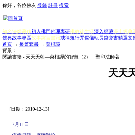
你好，各位佛友
登錄
註冊
搜索
知名法師著作
初入佛門
佛理專研
佛教徒生活
深入經藏
淨土經典
佛典故事專區
故事寓言書籍
戒律規行
咒偈儀軌
長篇套書
精選文
首頁
→
長篇套書
→
菜根譚
背景：
閱讀書籍 - 天天天藍—菜根譚的智慧（2） 聖印法師著
天天
[日期：2010-12-13]
7月11日