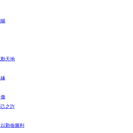
剛腸
克勤天地
無緣
自傲
顯己之詐
人以勤儉圖利