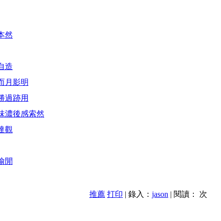
本然
自造
而月影明
勝過跡用
味濃後感索然
達觀
偷閒
推薦
打印
| 錄入：
jason
| 閱讀：
次