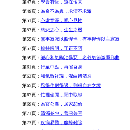
第47頁：
學貴有恆，道在悟真
第49頁：
為奇不為異，求清不求激
第51頁：
心虛意淨，明心見性
第53頁：
慈悲之心，生生之機
第55頁：
無事寂寂以照惺惺，有事惺惺以主寂寂
第57頁：
操持嚴明，守正不阿
第59頁：
誠心和氣陶冶暴惡，名義氣節激礪邪曲
第61頁：
行至中點，再省吾身
第63頁：
和氣致祥瑞，潔白留清名
第65頁：
忍得住耐得過，則得自在之境
第67頁：
忙裡偷閒，鬧中取靜
第69頁：
為官公廉，居家恕儉
第71頁：
清濁並包，善惡兼容
第73頁：
疾病易醫，魔障難除