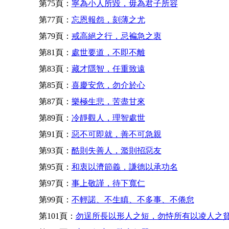
第75頁：
寧為小人所毀，毋為君子所容
第77頁：
忘恩報怨，刻薄之尤
第79頁：
戒高絕之行，忌褊急之衷
第81頁：
處世要道，不即不離
第83頁：
藏才隱智，任重致遠
第85頁：
喜慶安危，勿介於心
第87頁：
樂極生悲，苦盡甘來
第89頁：
冷靜觀人，理智處世
第91頁：
惡不可即就，善不可急親
第93頁：
酷則失善人，濫則招惡友
第95頁：
和衷以濟節義，謙德以承功名
第97頁：
事上敬謹，待下寬仁
第99頁：
不輕諾、不生瞋、不多事、不倦怠
第101頁：
勿逞所長以形人之短，勿恃所有以凌人之