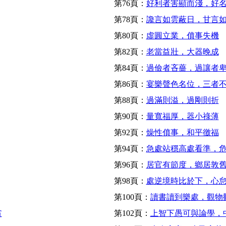
第76頁：
好利者害顯而淺，好
第78頁：
讒言如雲蔽日，甘言
第80頁：
虛圓立業，僨事失機
第82頁：
老當益壯，大器晚成
第84頁：
過儉者吝薔，過讓者
第86頁：
宴樂聲色名位，三者
第88頁：
過滿則溢，過剛則折
第90頁：
量寬福厚，器小祿薄
第92頁：
燥性僨事，和平徼福
第94頁：
急處站穩高處看準，
第96頁：
居官有節度，鄉居敦
第98頁：
處逆境時比於下，心
第100頁：
讀書讀到樂處，觀物
貧
第102頁：
上智下愚可與論學，