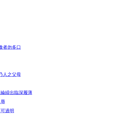
傲者勿多口
乃人之父母
經綸繰出臨深履薄
之辱
不可過明