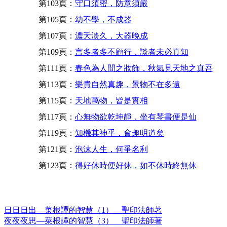
第103頁：
守口須密，防意須嚴
第105頁：
幼不學，不成器
第107頁：
濃夭淡久，大器晚成
第109頁：
言多者多不顧行，談者未必真知
第111頁：
春色為人間之妝飾，秋氣見天地之真吾
第113頁：
樂貴自然真趣，景物不在多遠
第115頁：
天地萬物，皆是實相
第117頁：
心無物欲乾坤靜，坐有琴書便是仙
第119頁：
知機其神乎，會趣明道矣
第121頁：
泡沫人生，何爭名利
第123頁：
得好休時便好休，如不休時終無休
日日日出—菜根譚的智慧（1） 聖印法師著
夜夜夜思—菜根譚的智慧（3） 聖印法師著