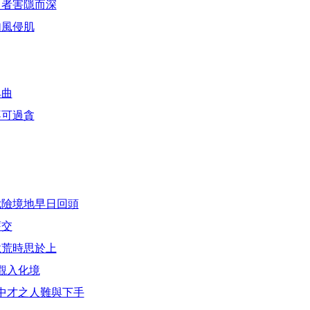
名者害隱而深
如風侵肌
卑曲
不可過貪
危險境地早日回頭
舊交
怠荒時思於上
觀入化境
中才之人難與下手