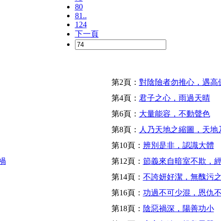
80
81..
124
下一頁
第2頁：
對陰險者勿推心，遇高
第4頁：
君子之心，雨過天晴
第6頁：
大量能容，不動聲色
第8頁：
人乃天地之縮圖，天地
第10頁：
辨別是非，認識大體
禍
第12頁：
節義來自暗室不欺，
第14頁：
不誇妍好潔，無醜污
第16頁：
功過不可少混，恩仇
第18頁：
陰惡禍深，陽善功小