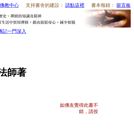
佛教中心
支持書舍的建設：
請點這裡
書本報錯：
留言板
傳記
一門深入
法師著
如佛友覺得此書不
錯，請按