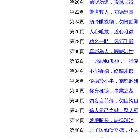
第20頁：
窮寇勿追，投鼠忌器
第22頁：
警世救人，功德無量
第24頁：
須冷眼觀物，勿輕動
第26頁：
人心唯危，道心唯微
第28頁：
功名一時，氣節千載
第30頁：
真誠為人，圓轉涉世
第32頁：
一念能動鬼神，一行
第34頁：
不能養德，終歸末節
第36頁：
慎德於小事，施恩於
第38頁：
修身種德，事業之基
第40頁：
勿妄自菲薄，勿自誇
第42頁：
信人示己之誠，疑人
第44頁：
善根暗長，惡損潛消
第46頁：
君子以勤儉立德，小