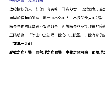
疾病易醫，魔障難除
放縱情欲的人，好像口貪美味，耳貪妙音，心戀酒色，癡
頑固於偏頗的道理，執一而不化的人，不接受他人的勸說
除去事物的障礙還不算是難事，但想除去拘泥於理由的障
王陽明說：「除山中之盜易，除心中之賊難。」除有形的
【前集一九
0】
縱欲之病可醫，而勢理之病難醫；事物之障可除，而義理