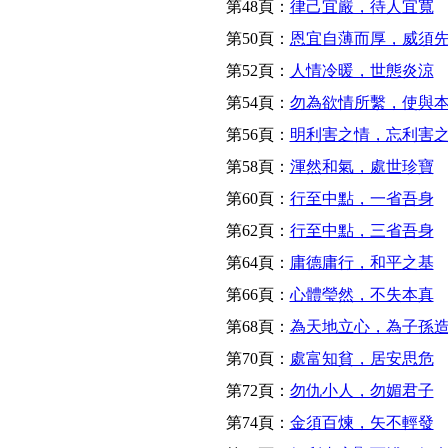
第48頁：
律己宜嚴，待人宜寬
第50頁：
恩宜自薄而厚，威須
第52頁：
人情冷暖，世態炎涼
第54頁：
勿為欲情所繫，使與
第56頁：
明利害之情，忘利害
第58頁：
渾然和氣，處世珍寶
第60頁：
行至中點，一省吾身
第62頁：
行至中點，三省吾身
第64頁：
庸德庸行，和平之基
第66頁：
心體瑩然，不失本真
第68頁：
為天地立心，為子孫
第70頁：
處富知貧，居安思危
第72頁：
勿仇小人，勿媚君子
第74頁：
金須百煉，矢不輕發