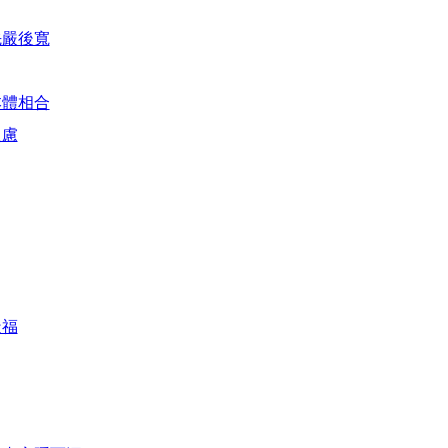
先嚴後寬
本體相合
之慮
造福