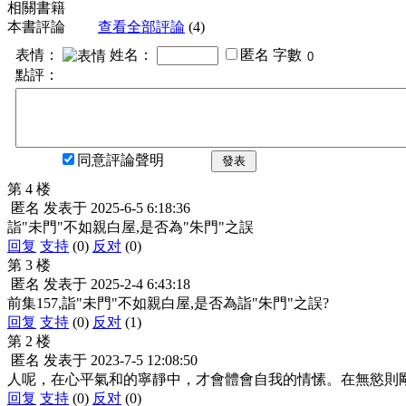
相關書籍
本書評論
查看全部評論
(4)
表情：
姓名：
匿名
字數
點評：
同意評論聲明
發表
第 4 楼
匿名
发表于
2025-6-5 6:18:36
詣"未門"不如親白屋,是否為"朱門"之誤
回复
支持
(0)
反对
(0)
第 3 楼
匿名
发表于
2025-2-4 6:43:18
前集157,詣"未門"不如親白屋,是否為詣"朱門"之誤?
回复
支持
(0)
反对
(1)
第 2 楼
匿名
发表于
2023-7-5 12:08:50
人呢，在心平氣和的寧靜中，才會體會自我的情愫。在無慾則剛
回复
支持
(0)
反对
(0)