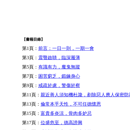
【書籍目錄】
第1頁：
前言：一日一則，一期一會
第3頁：
震聾啟聵，臨深履薄
第5頁：
有識有力，魔鬼無蹤
第7頁：
困苦窮乏，鍛鍊身心
第9頁：
戒疏於慮，警傷於察
第11頁：
親近善人須知機杜讒，剷除惡人應人保密防
第13頁：
倫常本乎天性，不可任德懷恩
第15頁：
富貴多炎涼，骨肉多妒忌
第17頁：
位盛危至，德高謗興