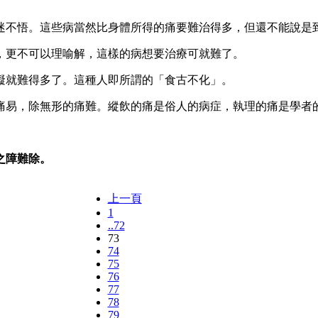
迷不悟。這些病當然比身體所得的痛要難治得多，但還不能說是
，更不可以理喻解，這樣的病想要治療可就難了。
礙就難得多了。這種人即所謂的「食古不化」。
痛易，除無形的痛難。縱飲的痛是俗人的病症，執理的痛是學者
之障難除。
上一頁
1
..72
73
74
75
76
77
78
79