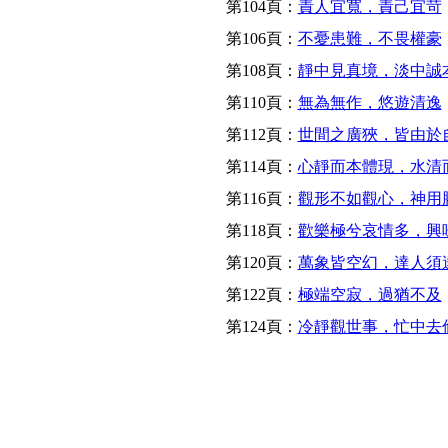
第104頁：
責人宜寬，責己宜苛
第106頁：
不憂患難，不畏權豪
第108頁：
靜中見真境，淡中誠
第110頁：
無為無作，悠遊清逸
第112頁：
世間之廣狹，皆由於
第114頁：
心靜而本體現，水清
第116頁：
觀形不如觀心，神用
第118頁：
歡樂極兮哀情多，興
第120頁：
萬象皆空幻，達人須
第122頁：
極端空寂，過猶不及
第124頁：
冷靜觀世事，忙中去