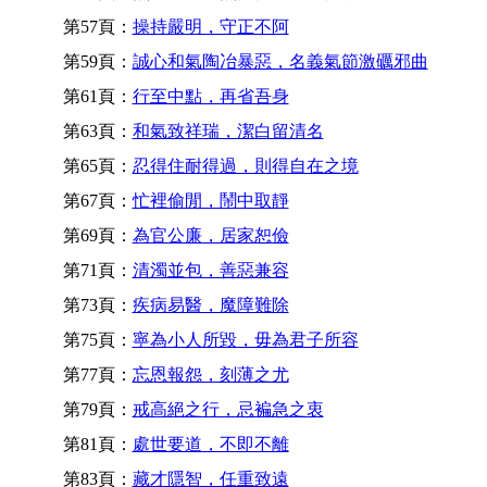
第57頁：
操持嚴明，守正不阿
第59頁：
誠心和氣陶冶暴惡，名義氣節激礪邪曲
第61頁：
行至中點，再省吾身
第63頁：
和氣致祥瑞，潔白留清名
第65頁：
忍得住耐得過，則得自在之境
第67頁：
忙裡偷閒，鬧中取靜
第69頁：
為官公廉，居家恕儉
第71頁：
清濁並包，善惡兼容
第73頁：
疾病易醫，魔障難除
第75頁：
寧為小人所毀，毋為君子所容
第77頁：
忘恩報怨，刻薄之尤
第79頁：
戒高絕之行，忌褊急之衷
第81頁：
處世要道，不即不離
第83頁：
藏才隱智，任重致遠