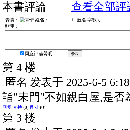
本書評論
查看全部評
表情：
姓名：
匿名
字數
點評：
同意評論聲明
發表
第 4 楼
匿名
发表于
2025-6-5 6:18
詣"未門"不如親白屋,是否
回复
支持
(0)
反对
(0)
第 3 楼