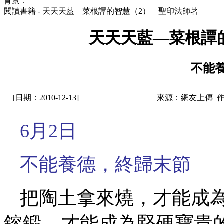
背景：
閱讀書籍 - 天天天藍—菜根譚的智慧（2） 聖印法師著
天天天藍—菜根譚
不能
[日期：2010-12-13]
來源：網友上傳 
6月2日
不能養德，終歸末節
把陶土拿來燒，才能成
鎔鍛，才能成為堅硬寶貴