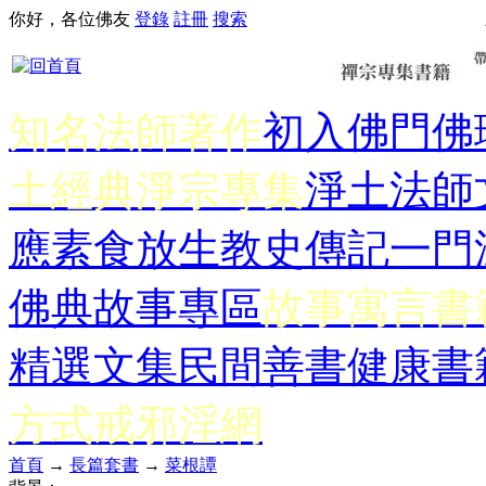
你好，各位佛友
登錄
註冊
搜索
知名法師著作
初入佛門
佛
土經典
淨宗專集
淨土法師
應
素食放生
教史傳記
一門
佛典故事專區
故事寓言書
精選文集
民間善書
健康書
方式
戒邪淫網
首頁
→
長篇套書
→
菜根譚