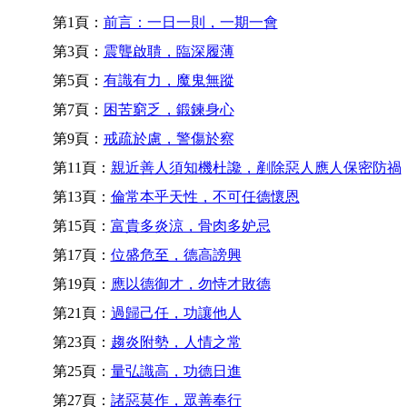
第1頁：
前言：一日一則，一期一會
第3頁：
震聾啟聵，臨深履薄
第5頁：
有識有力，魔鬼無蹤
第7頁：
困苦窮乏，鍛鍊身心
第9頁：
戒疏於慮，警傷於察
第11頁：
親近善人須知機杜讒，剷除惡人應人保密防禍
第13頁：
倫常本乎天性，不可任德懷恩
第15頁：
富貴多炎涼，骨肉多妒忌
第17頁：
位盛危至，德高謗興
第19頁：
應以德御才，勿恃才敗德
第21頁：
過歸己任，功讓他人
第23頁：
趨炎附勢，人情之常
第25頁：
量弘識高，功德日進
第27頁：
諸惡莫作，眾善奉行