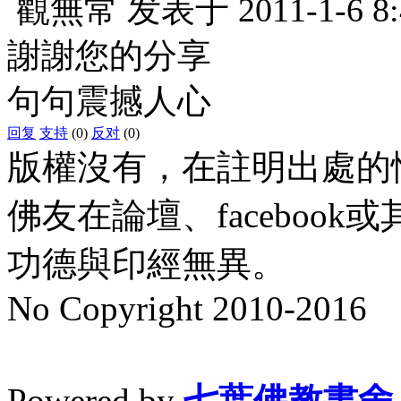
觀無常
发表于
2011-1-6 8
謝謝您的分享
句句震撼人心
回复
支持
(0)
反对
(0)
版權沒有，在註明出處的
佛友在論壇、faceboo
功德與印經無異。
No Copyright 2010-2016
水晶
順正府大王公求道
Powered by
七葉佛教書舍