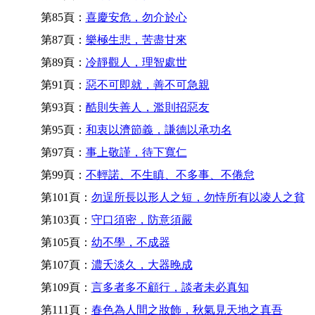
第85頁：
喜慶安危，勿介於心
第87頁：
樂極生悲，苦盡甘來
第89頁：
冷靜觀人，理智處世
第91頁：
惡不可即就，善不可急親
第93頁：
酷則失善人，濫則招惡友
第95頁：
和衷以濟節義，謙德以承功名
第97頁：
事上敬謹，待下寬仁
第99頁：
不輕諾、不生瞋、不多事、不倦怠
第101頁：
勿逞所長以形人之短，勿恃所有以凌人之貧
第103頁：
守口須密，防意須嚴
第105頁：
幼不學，不成器
第107頁：
濃夭淡久，大器晚成
第109頁：
言多者多不顧行，談者未必真知
第111頁：
春色為人間之妝飾，秋氣見天地之真吾