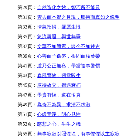
第29頁：
自然造化之妙，智巧所不能及
第31頁：
雲去而本覺之月現，塵拂而真如之鏡明
第33頁：
情急招損，嚴厲生恨
第35頁：
急流勇退，與世無爭
第37頁：
文華不如簡素，談今不如述古
第39頁：
心善而子孫盛，根固而枝葉榮
第41頁：
道乃公正無私，學當隨事警惕
第43頁：
春風育物，朔雪殺生
第45頁：
厚待故交，禮遇衰朽
第47頁：
學貴有恆，道在悟真
第49頁：
為奇不為異，求清不求激
第51頁：
心虛意淨，明心見性
第53頁：
慈悲之心，生生之機
第55頁：
無事寂寂以照惺惺，有事惺惺以主寂寂