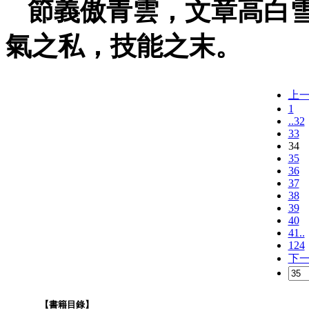
節義傲青雲，文章高白
氣之私，技能之末。
上
1
..32
33
34
35
36
37
38
39
40
41..
124
下
【書籍目錄】