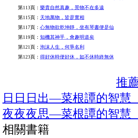
第113頁：
樂貴自然真趣，景物不在多遠
第115頁：
天地萬物，皆是實相
第117頁：
心無物欲乾坤靜，坐有琴書便是仙
第119頁：
知機其神乎，會趣明道矣
第121頁：
泡沫人生，何爭名利
第123頁：
得好休時便好休，如不休時終無休
推
日日日出—菜根譚的智慧
夜夜夜思—菜根譚的智慧
相關書籍