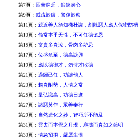
第7頁：
困苦窮乏，鍛鍊身心
第9頁：
戒疏於慮，警傷於察
第11頁：
親近善人須知機杜讒，剷除惡人應人保密防禍
第13頁：
倫常本乎天性，不可任德懷恩
第15頁：
富貴多炎涼，骨肉多妒忌
第17頁：
位盛危至，德高謗興
第19頁：
應以德御才，勿恃才敗德
第21頁：
過歸己任，功讓他人
第23頁：
趨炎附勢，人情之常
第25頁：
量弘識高，功德日進
第27頁：
諸惡莫作，眾善奉行
第29頁：
自然造化之妙，智巧所不能及
第31頁：
雲去而本覺之月現，塵拂而真如之鏡明
第33頁：
情急招損，嚴厲生恨