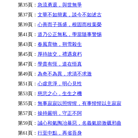
第35頁：
急流勇退，與世無爭
第37頁：
文華不如簡素，談今不如述古
第39頁：
心善而子孫盛，根固而枝葉榮
第41頁：
道乃公正無私，學當隨事警惕
第43頁：
春風育物，朔雪殺生
第45頁：
厚待故交，禮遇衰朽
第47頁：
學貴有恆，道在悟真
第49頁：
為奇不為異，求清不求激
第51頁：
心虛意淨，明心見性
第53頁：
慈悲之心，生生之機
第55頁：
無事寂寂以照惺惺，有事惺惺以主寂寂
第57頁：
操持嚴明，守正不阿
第59頁：
誠心和氣陶冶暴惡，名義氣節激礪邪曲
第61頁：
行至中點，再省吾身