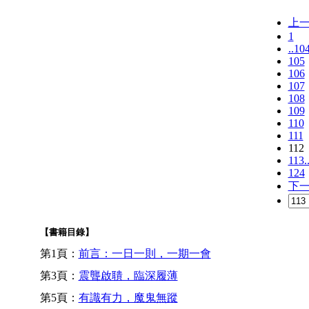
上
1
..10
105
106
107
108
109
110
111
112
113.
124
下
【書籍目錄】
第1頁：
前言：一日一則，一期一會
第3頁：
震聾啟聵，臨深履薄
第5頁：
有識有力，魔鬼無蹤