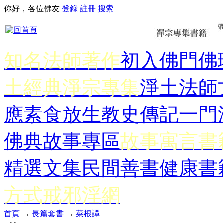
你好，各位佛友
登錄
註冊
搜索
知名法師著作
初入佛門
佛
土經典
淨宗專集
淨土法師
應
素食放生
教史傳記
一門
佛典故事專區
故事寓言書
精選文集
民間善書
健康書
方式
戒邪淫網
首頁
→
長篇套書
→
菜根譚