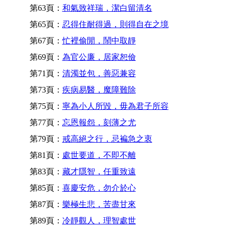
第63頁：
和氣致祥瑞，潔白留清名
第65頁：
忍得住耐得過，則得自在之境
第67頁：
忙裡偷閒，鬧中取靜
第69頁：
為官公廉，居家恕儉
第71頁：
清濁並包，善惡兼容
第73頁：
疾病易醫，魔障難除
第75頁：
寧為小人所毀，毋為君子所容
第77頁：
忘恩報怨，刻薄之尤
第79頁：
戒高絕之行，忌褊急之衷
第81頁：
處世要道，不即不離
第83頁：
藏才隱智，任重致遠
第85頁：
喜慶安危，勿介於心
第87頁：
樂極生悲，苦盡甘來
第89頁：
冷靜觀人，理智處世