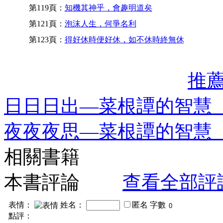
第119頁：
知機其神乎，會趣明道矣
第121頁：
泡沫人生，何爭名利
第123頁：
得好休時便好休，如不休時終無休
推
日日日出—菜根譚的智慧
夜夜夜思—菜根譚的智慧
相關書籍
本書評論
查看全部評
表情：
姓名：
匿名
字數
點評：