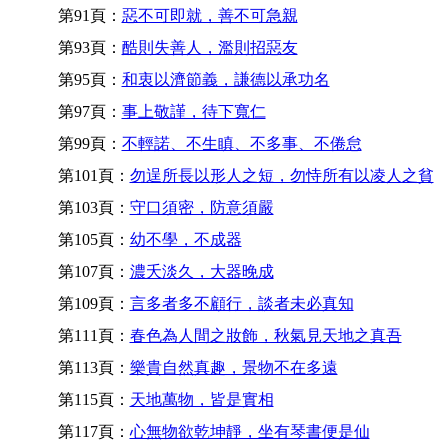
第91頁：
惡不可即就，善不可急親
第93頁：
酷則失善人，濫則招惡友
第95頁：
和衷以濟節義，謙德以承功名
第97頁：
事上敬謹，待下寬仁
第99頁：
不輕諾、不生瞋、不多事、不倦怠
第101頁：
勿逞所長以形人之短，勿恃所有以凌人之貧
第103頁：
守口須密，防意須嚴
第105頁：
幼不學，不成器
第107頁：
濃夭淡久，大器晚成
第109頁：
言多者多不顧行，談者未必真知
第111頁：
春色為人間之妝飾，秋氣見天地之真吾
第113頁：
樂貴自然真趣，景物不在多遠
第115頁：
天地萬物，皆是實相
第117頁：
心無物欲乾坤靜，坐有琴書便是仙