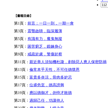
【書籍目錄】
第1頁：
前言：一日一則，一期一會
第3頁：
震聾啟聵，臨深履薄
第5頁：
有識有力，魔鬼無蹤
第7頁：
困苦窮乏，鍛鍊身心
第9頁：
戒疏於慮，警傷於察
第11頁：
親近善人須知機杜讒，剷除惡人應人保密防禍
第13頁：
倫常本乎天性，不可任德懷恩
第15頁：
富貴多炎涼，骨肉多妒忌
第17頁：
位盛危至，德高謗興
第19頁：
應以德御才，勿恃才敗德
第21頁：
過歸己任，功讓他人