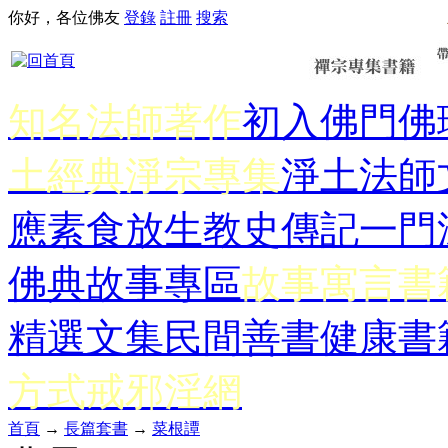
你好，各位佛友
登錄
註冊
搜索
知名法師著作
初入佛門
佛
土經典
淨宗專集
淨土法師
應
素食放生
教史傳記
一門
佛典故事專區
故事寓言書
精選文集
民間善書
健康書
方式
戒邪淫網
首頁
→
長篇套書
→
菜根譚