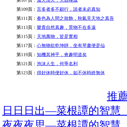
第107頁：
濃夭淡久，大器晚成
第109頁：
言多者多不顧行，談者未必真知
第111頁：
春色為人間之妝飾，秋氣見天地之真吾
第113頁：
樂貴自然真趣，景物不在多遠
第115頁：
天地萬物，皆是實相
第117頁：
心無物欲乾坤靜，坐有琴書便是仙
第119頁：
知機其神乎，會趣明道矣
第121頁：
泡沫人生，何爭名利
第123頁：
得好休時便好休，如不休時終無休
推
日日日出—菜根譚的智慧
夜夜夜思—菜根譚的智慧