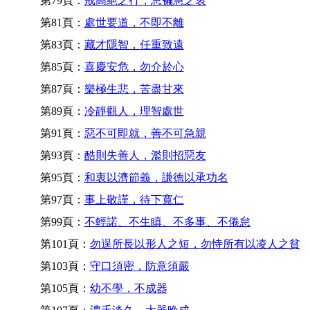
第79頁：
戒高絕之行，忌褊急之衷
第81頁：
處世要道，不即不離
第83頁：
藏才隱智，任重致遠
第85頁：
喜慶安危，勿介於心
第87頁：
樂極生悲，苦盡甘來
第89頁：
冷靜觀人，理智處世
第91頁：
惡不可即就，善不可急親
第93頁：
酷則失善人，濫則招惡友
第95頁：
和衷以濟節義，謙德以承功名
第97頁：
事上敬謹，待下寬仁
第99頁：
不輕諾、不生瞋、不多事、不倦怠
第101頁：
勿逞所長以形人之短，勿恃所有以凌人之貧
第103頁：
守口須密，防意須嚴
第105頁：
幼不學，不成器