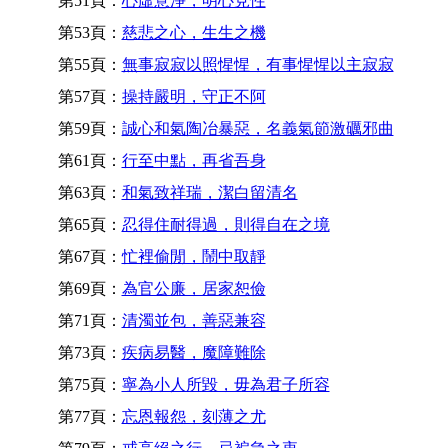
第51頁：
心虛意淨，明心見性
第53頁：
慈悲之心，生生之機
第55頁：
無事寂寂以照惺惺，有事惺惺以主寂寂
第57頁：
操持嚴明，守正不阿
第59頁：
誠心和氣陶冶暴惡，名義氣節激礪邪曲
第61頁：
行至中點，再省吾身
第63頁：
和氣致祥瑞，潔白留清名
第65頁：
忍得住耐得過，則得自在之境
第67頁：
忙裡偷閒，鬧中取靜
第69頁：
為官公廉，居家恕儉
第71頁：
清濁並包，善惡兼容
第73頁：
疾病易醫，魔障難除
第75頁：
寧為小人所毀，毋為君子所容
第77頁：
忘恩報怨，刻薄之尤