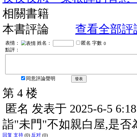
相關書籍
本書評論
查看全部評
表情：
姓名：
匿名
字數
點評：
同意評論聲明
發表
第 4 楼
匿名
发表于
2025-6-5 6:18
詣"未門"不如親白屋,是否
回复
支持
(0)
反对
(0)