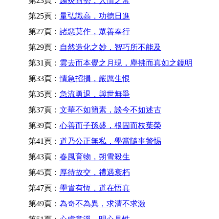
第23頁：
趨炎附勢，人情之常
第25頁：
量弘識高，功德日進
第27頁：
諸惡莫作，眾善奉行
第29頁：
自然造化之妙，智巧所不能及
第31頁：
雲去而本覺之月現，塵拂而真如之鏡明
第33頁：
情急招損，嚴厲生恨
第35頁：
急流勇退，與世無爭
第37頁：
文華不如簡素，談今不如述古
第39頁：
心善而子孫盛，根固而枝葉榮
第41頁：
道乃公正無私，學當隨事警惕
第43頁：
春風育物，朔雪殺生
第45頁：
厚待故交，禮遇衰朽
第47頁：
學貴有恆，道在悟真
第49頁：
為奇不為異，求清不求激