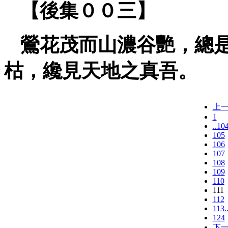
【後集００三】
鶯花茂而山濃谷艷，總
枯，纔見天地之真吾。
上
1
..10
105
106
107
108
109
110
111
112
113.
124
下