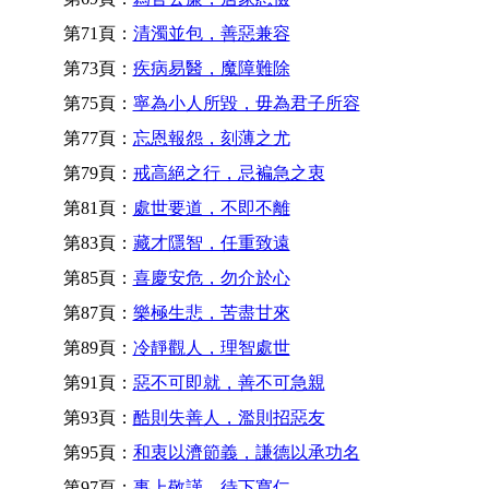
第71頁：
清濁並包，善惡兼容
第73頁：
疾病易醫，魔障難除
第75頁：
寧為小人所毀，毋為君子所容
第77頁：
忘恩報怨，刻薄之尤
第79頁：
戒高絕之行，忌褊急之衷
第81頁：
處世要道，不即不離
第83頁：
藏才隱智，任重致遠
第85頁：
喜慶安危，勿介於心
第87頁：
樂極生悲，苦盡甘來
第89頁：
冷靜觀人，理智處世
第91頁：
惡不可即就，善不可急親
第93頁：
酷則失善人，濫則招惡友
第95頁：
和衷以濟節義，謙德以承功名
第97頁：
事上敬謹，待下寬仁