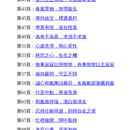
第43頁：
春風育物，朔雪殺生
第45頁：
厚待故交，禮遇衰朽
第47頁：
學貴有恆，道在悟真
第49頁：
為奇不為異，求清不求激
第51頁：
心虛意淨，明心見性
第53頁：
慈悲之心，生生之機
第55頁：
無事寂寂以照惺惺，有事惺惺以主寂寂
第57頁：
操持嚴明，守正不阿
第59頁：
誠心和氣陶冶暴惡，名義氣節激礪邪曲
第61頁：
行至中點，再省吾身
第63頁：
和氣致祥瑞，潔白留清名
第65頁：
忍得住耐得過，則得自在之境
第67頁：
忙裡偷閒，鬧中取靜
第69頁：
為官公廉，居家恕儉