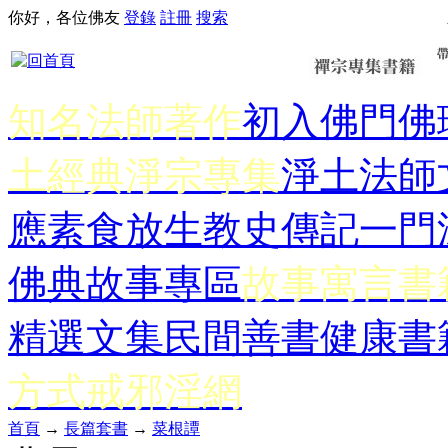
你好，各位佛友
登錄
註冊
搜索
知名法師著作
初入佛門
佛
土經典
淨宗專集
淨土法師
應
素食放生
教史傳記
一門
佛典故事專區
故事寓言書
精選文集
民間善書
健康書
方式
戒邪淫網
首頁
→
長篇套書
→
菜根譚