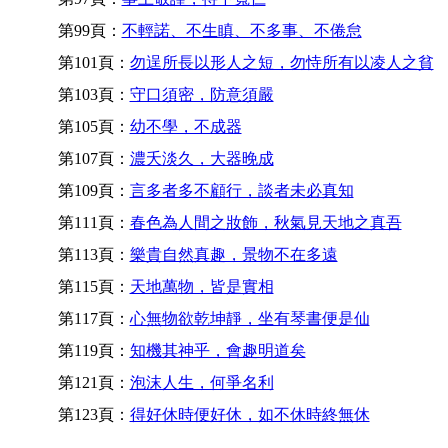
第99頁：
不輕諾、不生瞋、不多事、不倦怠
第101頁：
勿逞所長以形人之短，勿恃所有以凌人之貧
第103頁：
守口須密，防意須嚴
第105頁：
幼不學，不成器
第107頁：
濃夭淡久，大器晚成
第109頁：
言多者多不顧行，談者未必真知
第111頁：
春色為人間之妝飾，秋氣見天地之真吾
第113頁：
樂貴自然真趣，景物不在多遠
第115頁：
天地萬物，皆是實相
第117頁：
心無物欲乾坤靜，坐有琴書便是仙
第119頁：
知機其神乎，會趣明道矣
第121頁：
泡沫人生，何爭名利
第123頁：
得好休時便好休，如不休時終無休