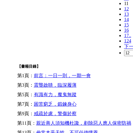
11
12
13
14
15
16
17..
124
下
【書籍目錄】
第1頁：
前言：一日一則，一期一會
第3頁：
震聾啟聵，臨深履薄
第5頁：
有識有力，魔鬼無蹤
第7頁：
困苦窮乏，鍛鍊身心
第9頁：
戒疏於慮，警傷於察
第11頁：
親近善人須知機杜讒，剷除惡人應人保密防禍
第13頁：
倫常本乎天性，不可任德懷恩