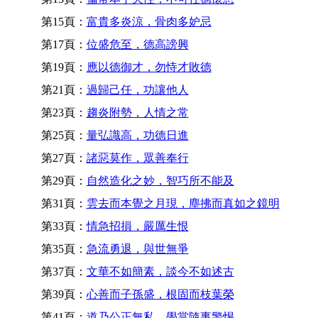
第15頁：
富貴多炎涼，骨肉多妒忌
第17頁：
位盛危至，德高謗興
第19頁：
應以德御才，勿恃才敗德
第21頁：
過歸己任，功讓他人
第23頁：
趨炎附勢，人情之常
第25頁：
量弘識高，功德日進
第27頁：
諸惡莫作，眾善奉行
第29頁：
自然造化之妙，智巧所不能及
第31頁：
雲去而本覺之月現，塵拂而真如之鏡明
第33頁：
情急招損，嚴厲生恨
第35頁：
急流勇退，與世無爭
第37頁：
文華不如簡素，談今不如述古
第39頁：
心善而子孫盛，根固而枝葉榮
第41頁：
道乃公正無私，學當隨事警惕