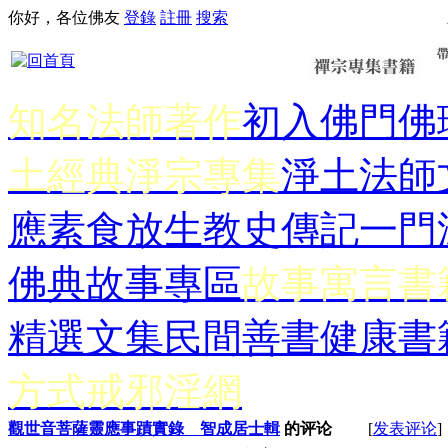
你好，各位佛友
登錄
註冊
搜索
知名法師著作
初入佛門
佛
土經典
淨宗專集
淨土法師
應
素食放生
教史傳記
一門
佛典故事專區
故事寓言書
精選文集
民間善書
健康書
方式
戒邪淫網
觀世音菩薩靈應事蹟實錄 智成居士輯
的评论
[
发表评论
]