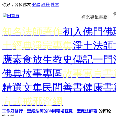
你好，各位佛友
登錄
註冊
搜索
知名法師著作
初入佛門
佛
土經典
淨宗專集
淨土法師
應
素食放生
教史傳記
一門
佛典故事專區
故事寓言書
精選文集
民間善書
健康書
方式
戒邪淫網
工作好修行：聖嚴法師的38則職場智慧 聖嚴法師著
的评论