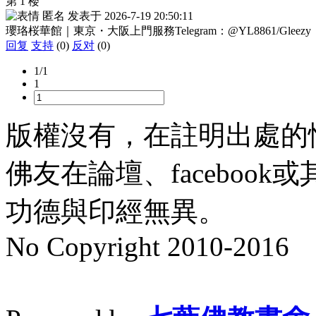
第 1 楼
匿名
发表于
2026-7-19 20:50:11
瓔珞桜華館｜東京・大阪上門服務Telegram：@YL8861/Gleezy：jk
回复
支持
(0)
反对
(0)
1/1
1
版權沒有，在註明出處的
佛友在論壇、faceboo
功德與印經無異。
No Copyright 2010-2016
水晶
順正府大王公求道