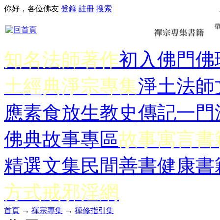
你好，各位佛友
登錄
註冊
搜索
知名法師著作
初入佛門
佛
土經典
淨宗專集
淨土法師
應
素食放生
教史傳記
一門
佛典故事專區
故事寓言書
精選文集
民間善書
健康書
方式
戒邪淫網
首頁
→
禪宗專集
→
禪修指引集