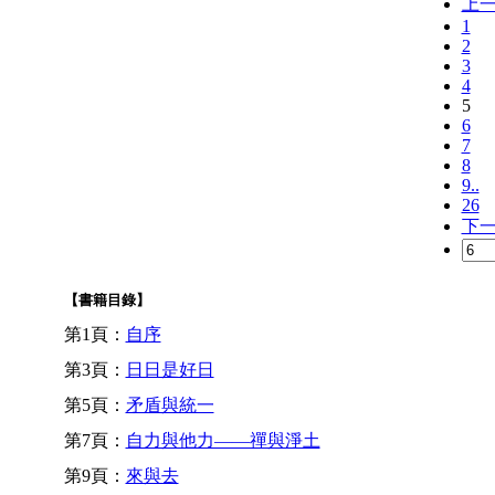
上
1
2
3
4
5
6
7
8
9..
26
下
【書籍目錄】
第1頁：
自序
第3頁：
日日是好日
第5頁：
矛盾與統一
第7頁：
自力與他力——禪與淨土
第9頁：
來與去