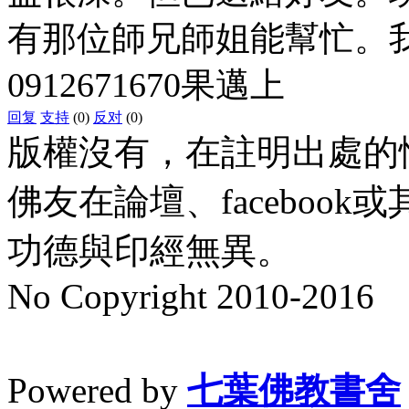
有那位師兄師姐能幫忙。
0912671670果邁上
回复
支持
(0)
反对
(0)
版權沒有，在註明出處的
佛友在論壇、faceboo
功德與印經無異。
No Copyright 2010-2016
水晶
順正府大王公求道
Powered by
七葉佛教書舍