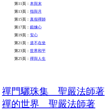
第11頁：
本與末
第13頁：
指與月
第15頁：
真假禪師
第17頁：
鍛煉心
第19頁：
安心
第21頁：
道不在坐
第23頁：
世界和平
第25頁：
禪與人生
禪門驪珠集 聖嚴法師著
禪的世界 聖嚴法師著