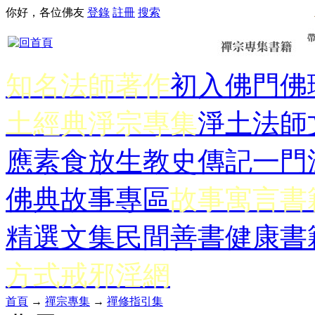
你好，各位佛友
登錄
註冊
搜索
知名法師著作
初入佛門
佛
土經典
淨宗專集
淨土法師
應
素食放生
教史傳記
一門
佛典故事專區
故事寓言書
精選文集
民間善書
健康書
方式
戒邪淫網
首頁
→
禪宗專集
→
禪修指引集