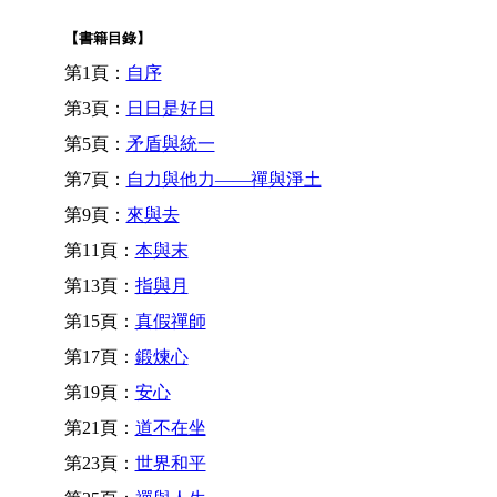
【書籍目錄】
第1頁：
自序
第3頁：
日日是好日
第5頁：
矛盾與統一
第7頁：
自力與他力——禪與淨土
第9頁：
來與去
第11頁：
本與末
第13頁：
指與月
第15頁：
真假禪師
第17頁：
鍛煉心
第19頁：
安心
第21頁：
道不在坐
第23頁：
世界和平