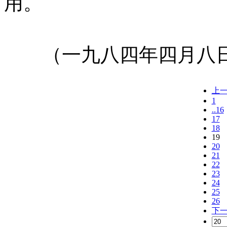
用。
㊣七葉佛教書社版權所有
（一九八四年四月八日
上
1
..16
17
18
19
20
21
22
23
24
25
26
下