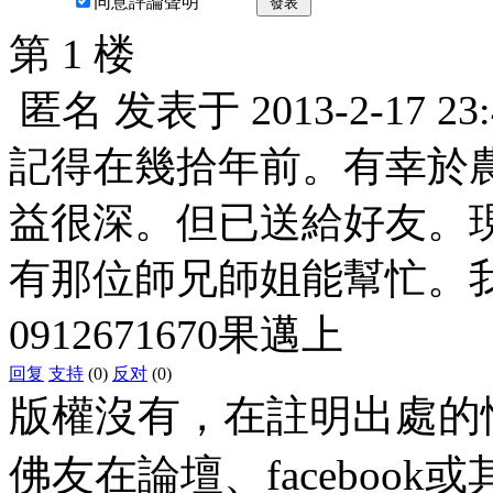
同意評論聲明
發表
第 1 楼
匿名
发表于
2013-2-17 23
記得在幾拾年前。有幸於
益很深。但已送給好友。
有那位師兄師姐能幫忙。
0912671670果邁上
回复
支持
(0)
反对
(0)
版權沒有，在註明出處的
佛友在論壇、faceboo