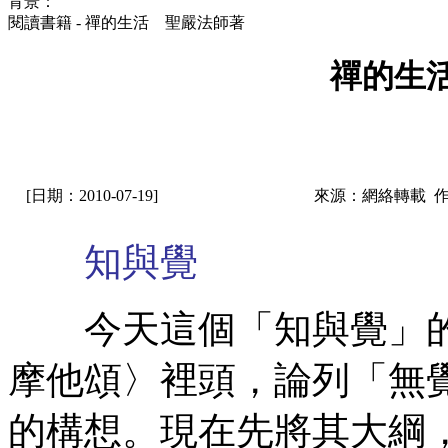
背景：
閱讀書籍 - 禪的生活 聖嚴法師著
禪的生
[日期：2010-07-19]
來源：網絡轉載 
知與覺
今天這個「知與覺」的
摩他頌〉裡頭，論列「無
的構想。現在先將其大綱