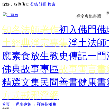
你好，各位佛友
登錄
註冊
搜索
知名法師著作
初入佛門
佛
土經典
淨宗專集
淨土法師
應
素食放生
教史傳記
一門
佛典故事專區
故事寓言書
精選文集
民間善書
健康書
方式
戒邪淫網
首頁
→
禪宗專集
→
禪修指引集