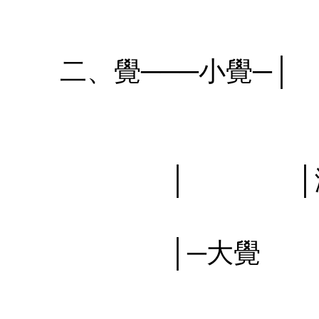
㊣
二、覺───小覺─│
㊣七葉佛教書社 版權所有
㊣
│ │漸
㊣七葉佛教書社版權所有
│─大覺
㊣七葉佛教書社版權所有