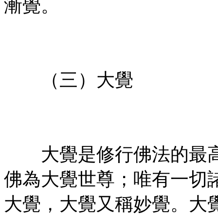
漸覺。
㊣七葉佛教書社*版權所有
㊣
（三）大覺
㊣七葉佛教書社+版權所
㊣
大覺是修行佛法的最高
佛為大覺世尊；唯有一切
大覺，大覺又稱妙覺。大