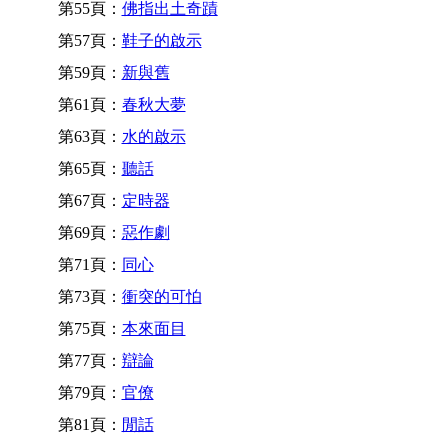
第55頁：
佛指出土奇蹟
第57頁：
鞋子的啟示
第59頁：
新與舊
第61頁：
春秋大夢
第63頁：
水的啟示
第65頁：
聽話
第67頁：
定時器
第69頁：
惡作劇
第71頁：
同心
第73頁：
衝突的可怕
第75頁：
本來面目
第77頁：
辯論
第79頁：
官僚
第81頁：
閒話