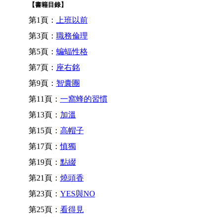
【書籍目錄】
第1頁：
上班以前
第3頁：
職務倫理
第5頁：
蝙蝠性格
第7頁：
座右銘
第9頁：
智囊團
第11頁：
一窩蜂的習慣
第13頁：
加溫
第15頁：
高帽子
第17頁：
慎獨
第19頁：
點綴
第21頁：
燒頭香
第23頁：
YES與NO
第25頁：
看得見