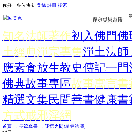
你好，各位佛友
登錄
註冊
搜索
知名法師著作
初入佛門
佛
土經典
淨宗專集
淨土法師
應
素食放生
教史傳記
一門
佛典故事專區
故事寓言書
精選文集
民間善書
健康書
方式
戒邪淫網
首頁
→
長篇套書
→
迷悟之間(星雲法師)