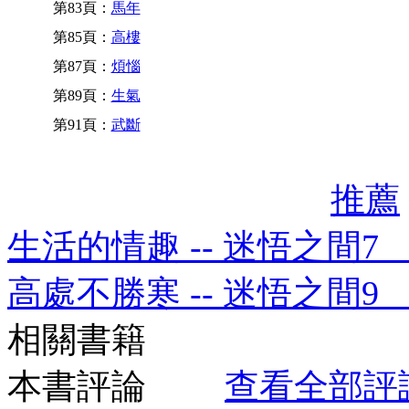
第83頁：
馬年
第85頁：
高樓
第87頁：
煩惱
第89頁：
生氣
第91頁：
武斷
推薦
生活的情趣 -- 迷悟之間
高處不勝寒 -- 迷悟之間
相關書籍
本書評論
查看全部評