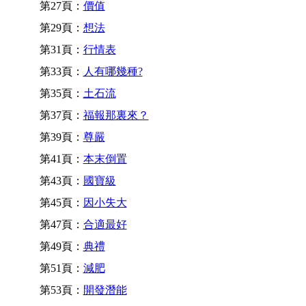
第27頁：
價值
第29頁：
想法
第31頁：
行情表
第33頁：
人有哪幾種?
第35頁：
土石流
第37頁：
福報那裏來？
第39頁：
尊嚴
第41頁：
本末倒置
第43頁：
國寶級
第45頁：
因小失大
第47頁：
合適最好
第49頁：
典禮
第51頁：
減肥
第53頁：
開發潛能