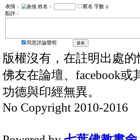
表情：
姓名：
匿名
字數
點評：
同意評論聲明
發表
版權沒有，在註明出處的
佛友在論壇、faceboo
功德與印經無異。
No Copyright 2010-2016
水晶
順正府大王公求道
Powered by
七葉佛教書舍