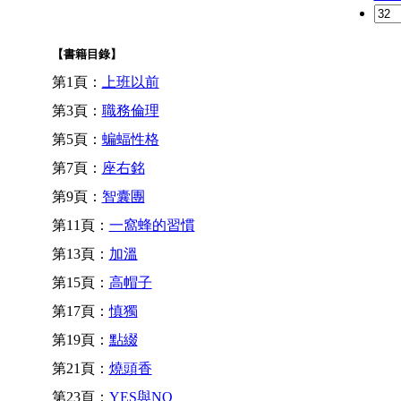
【書籍目錄】
第1頁：
上班以前
第3頁：
職務倫理
第5頁：
蝙蝠性格
第7頁：
座右銘
第9頁：
智囊團
第11頁：
一窩蜂的習慣
第13頁：
加溫
第15頁：
高帽子
第17頁：
慎獨
第19頁：
點綴
第21頁：
燒頭香
第23頁：
YES與NO