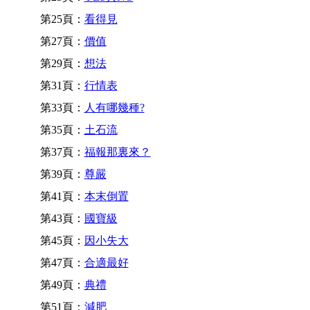
第25頁：
看得見
第27頁：
價值
第29頁：
想法
第31頁：
行情表
第33頁：
人有哪幾種?
第35頁：
土石流
第37頁：
福報那裏來？
第39頁：
尊嚴
第41頁：
本末倒置
第43頁：
國寶級
第45頁：
因小失大
第47頁：
合適最好
第49頁：
典禮
第51頁：
減肥