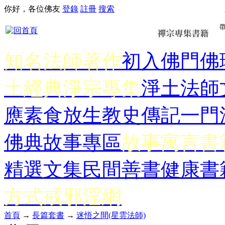
你好，各位佛友
登錄
註冊
搜索
知名法師著作
初入佛門
佛
土經典
淨宗專集
淨土法師
應
素食放生
教史傳記
一門
佛典故事專區
故事寓言書
精選文集
民間善書
健康書
方式
戒邪淫網
首頁
→
長篇套書
→
迷悟之間(星雲法師)