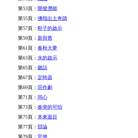
第53頁：
開發潛能
第55頁：
佛指出土奇蹟
第57頁：
鞋子的啟示
第59頁：
新與舊
第61頁：
春秋大夢
第63頁：
水的啟示
第65頁：
聽話
第67頁：
定時器
第69頁：
惡作劇
第71頁：
同心
第73頁：
衝突的可怕
第75頁：
本來面目
第77頁：
辯論
第79頁：
官僚