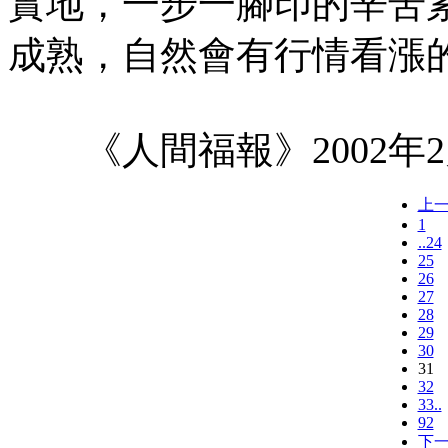
實地，一步一腳印的辛苦
成熟，自然會有行情看漲
《人間福報》2002年2
上
1
..24
25
26
27
28
29
30
31
32
33..
92
下