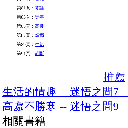
第81頁：
閒話
第83頁：
馬年
第85頁：
高樓
第87頁：
煩惱
第89頁：
生氣
第91頁：
武斷
推薦
生活的情趣 -- 迷悟之間
高處不勝寒 -- 迷悟之間
相關書籍