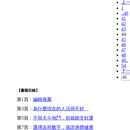
上
1
..40
41
42
43
44
45
46
47
48
49..
54
下
【書籍目錄】
第1頁：
編輯推薦
第3頁：
為什麼現在的人活得不好
第5頁：
不與天斗地鬥，你就能交好運
第7頁：
選擇吉祥數字，保證身體健康