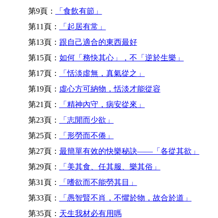
第9頁：
「食飲有節」
第11頁：
「起居有常」
第13頁：
跟自己適合的東西最好
第15頁：
如何「務快其心」，不「逆於生樂」
第17頁：
「恬淡虛無，真氣從之」
第19頁：
虛心方可納物，恬淡才能從容
第21頁：
「精神內守，病安從來」
第23頁：
「志閒而少欲」
第25頁：
「形勞而不倦」
第27頁：
最簡單有效的快樂秘訣——「各從其欲」
第29頁：
「美其食、任其服、樂其俗」
第31頁：
「嗜欲而不能勞其目」
第33頁：
「愚智賢不肖，不懼於物，故合於道」
第35頁：
天生我材必有用嗎