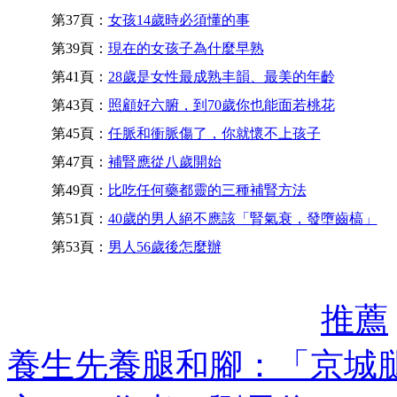
第37頁：
女孩14歲時必須懂的事
第39頁：
現在的女孩子為什麼早熟
第41頁：
28歲是女性最成熟丰韻、最美的年齡
第43頁：
照顧好六腑，到70歲你也能面若桃花
第45頁：
任脈和衝脈傷了，你就懷不上孩子
第47頁：
補腎應從八歲開始
第49頁：
比吃任何藥都靈的三種補腎方法
第51頁：
40歲的男人絕不應該「腎氣衰，發墮齒槁」
第53頁：
男人56歲後怎麼辦
推薦
養生先養腿和腳：「京城