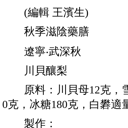
(編輯 王濱生)
秋季滋陰藥膳
遼寧‧武深秋
川貝釀梨
原料：川貝母12克，雪梨
0克，冰糖180克，白礬適
製作：