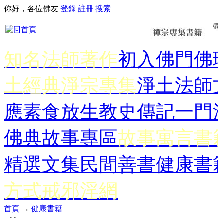
你好，各位佛友
登錄
註冊
搜索
知名法師著作
初入佛門
佛
土經典
淨宗專集
淨土法師
應
素食放生
教史傳記
一門
佛典故事專區
故事寓言書
精選文集
民間善書
健康書
方式
戒邪淫網
首頁
→
健康書籍