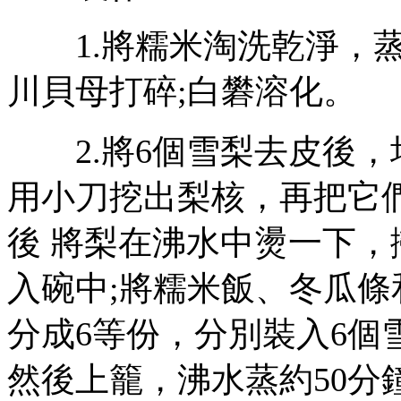
1.將糯米淘洗乾淨，蒸
川貝母打碎;白礬溶化。
2.將6個雪梨去皮後，
用小刀挖出梨核，再把它
後 將梨在沸水中燙一下
入碗中;將糯米飯、冬瓜
分成6等份，分別裝入6個
然後上籠，沸水蒸約50分