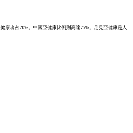
。
康者占70%。中國亞健康比例則高達75%。足見亞健康是人