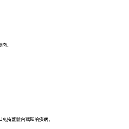
燉肉。
。
免掩蓋體內藏匿的疾病。