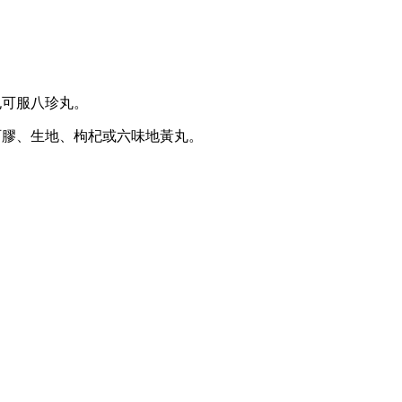
也可服八珍丸。
膠、生地、枸杞或六味地黃丸。