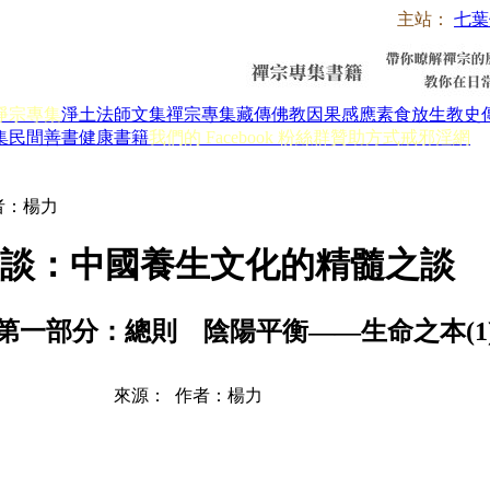
主站：
七葉
淨宗專集
淨土法師文集
禪宗專集
藏傳佛教
因果感應
素食放生
教史
集
民間善書
健康書籍
我們的 Facebook 粉絲群
贊助方式
戒邪淫網
者：楊力
生談：中國養生文化的精髓之談
第一部分：總則 陰陽平衡——生命之本(1
來源： 作者：楊力