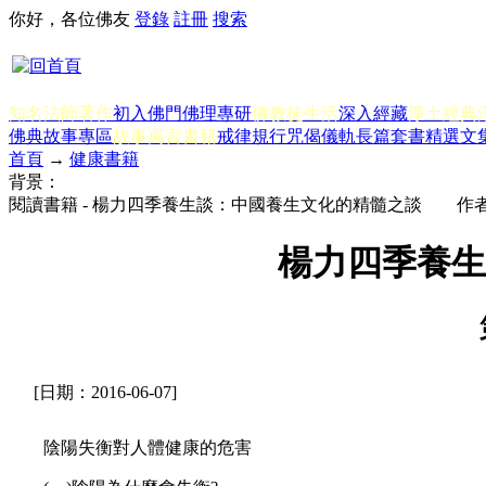
你好，各位佛友
登錄
註冊
搜索
知名法師著作
初入佛門
佛理專研
佛教徒生活
深入經藏
淨土經典
佛典故事專區
故事寓言書籍
戒律規行
咒偈儀軌
長篇套書
精選文
首頁
→
健康書籍
背景：
閱讀書籍 - 楊力四季養生談：中國養生文化的精髓之談 作
楊力四季養
[日期：2016-06-07]
陰陽失衡對人體健康的危害