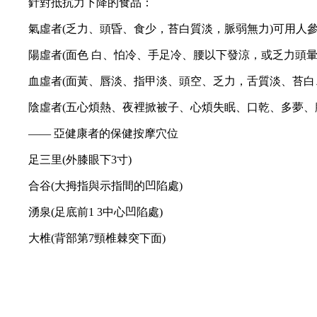
針對抵抗力下降的食品：
氣虛者(乏力、頭昏、食少，苔白質淡，脈弱無力)可用人參
陽虛者(面色 白、怕冷、手足冷、腰以下發涼，或乏力頭暈
血虛者(面黃、唇淡、指甲淡、頭空、乏力，舌質淡、苔白、
陰虛者(五心煩熱、夜裡掀被子、心煩失眠、口乾、多夢、腰
—— 亞健康者的保健按摩穴位
足三里(外膝眼下3寸)
合谷(大拇指與示指間的凹陷處)
湧泉(足底前1 3中心凹陷處)
大椎(背部第7頸椎棘突下面)