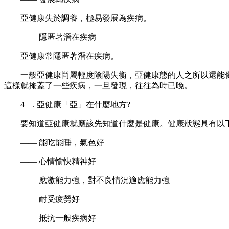
亞健康失於調養，極易發展為疾病。
—— 隱匿著潛在疾病
亞健康常隱匿著潛在疾病。
一般亞健康尚屬輕度陰陽失衡，亞健康態的人之所以還能像
這樣就掩蓋了一些疾病，一旦發現，往往為時已晚。
4 . 亞健康「亞」在什麼地方?
要知道亞健康就應該先知道什麼是健康。健康狀態具有以
—— 能吃能睡，氣色好
—— 心情愉快精神好
—— 應激能力強，對不良情況適應能力強
—— 耐受疲勞好
—— 抵抗一般疾病好