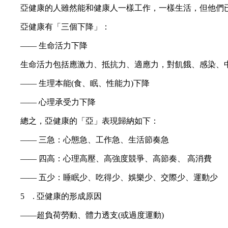
亞健康的人雖然能和健康人一樣工作，一樣生活，但他們已
亞健康有「三個下降」：
—— 生命活力下降
生命活力包括應激力、抵抗力、適應力，對飢餓、感染、中毒
—— 生理本能(食、眠、性能力)下降
—— 心理承受力下降
總之，亞健康的「亞」表現歸納如下：
—— 三急：心態急、工作急、生活節奏急
—— 四高：心理高壓、高強度競爭、高節奏、 高消費
—— 五少：睡眠少、吃得少、娛樂少、交際少、運動少
5 . 亞健康的形成原因
——超負荷勞動、體力透支(或過度運動)