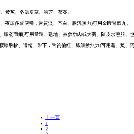
、黃芪、冬蟲夏草、靈芝、茯苓。
、夜尿多或便稀，舌質淡、苔白、脈沉無力)可用金匱腎氣丸。
脈弱而細)可用當歸、熟地、黨參燉肉或大棗、陳皮水煎服。
膝酸軟、遺精、帶下，舌質偏紅、脈細數無力)可用龜、鱉、阿
上一頁
1
2