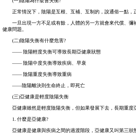
(一)陰陽為什麼會失衡?
正常情況下，陰陽是互根、互補、互制的，說通俗一點，正
一旦出現一方不足或有餘，人體的另一方就會來代償、彌補
健康問題。
(二)陰陽失衡有什麼危害?
—— 陰陽輕度失衡可導致長期亞健康狀態
—— 陰陽中度失衡導致疾病、早衰
—— 陰陽重度失衡導致重病
——陰陽離決則生命終止，即死亡
(三)亞健康是輕度陰陽失衡
亞健康雖然是輕度陰陽失衡，但如果發展下去，長期重度亞
1. 什麼是亞健康?
亞健康是健康與疾病之間的過渡階段，亞健康又叫第三狀態(