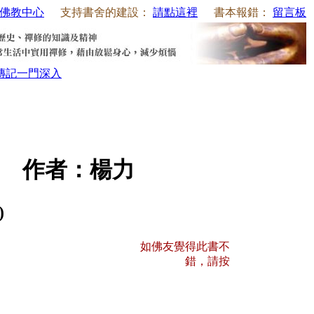
佛教中心
支持書舍的建設：
請點這裡
書本報錯：
留言板
傳記
一門深入
 作者：楊力
)
如佛友覺得此書不
錯，請按