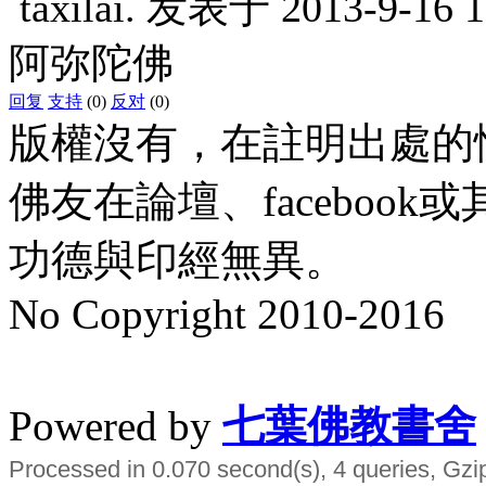
taxilai.
发表于
2013-9-16 1
阿弥陀佛
回复
支持
(0)
反对
(0)
版權沒有，在註明出處的
佛友在論壇、faceboo
功德與印經無異。
No Copyright 2010-2016
水晶
順正府大王公求道
Powered by
七葉佛教書舍
Processed in 0.070 second(s), 4 queries, Gzi