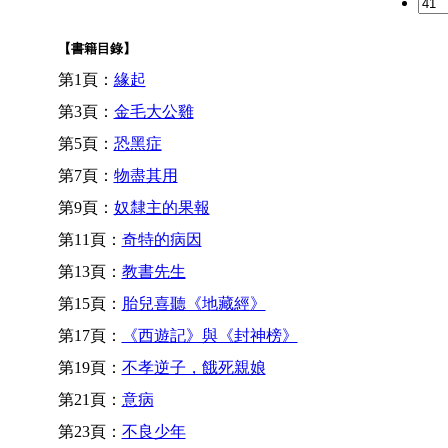
【書籍目錄】
第1頁：
緣起
第3頁：
金毛大公雞
第5頁：
恐黑症
第7頁：
物盡其用
第9頁：
奴隸主的果報
第11頁：
奇特的病因
第13頁：
教書先生
第15頁：
胎兒喜聽《地藏經》
第17頁：
《西遊記》與《封神榜》
第19頁：
不孝逆子，餓死親娘
第21頁：
意病
第23頁：
不良少年