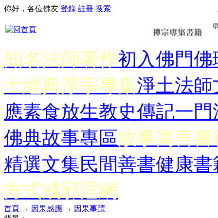
你好，各位佛友
登錄
註冊
搜索
知名法師著作
初入佛門
佛
土經典
淨宗專集
淨土法師
應
素食放生
教史傳記
一門
佛典故事專區
故事寓言書
精選文集
民間善書
健康書
方式
戒邪淫網
首頁
→
因果感應
→
因果事蹟