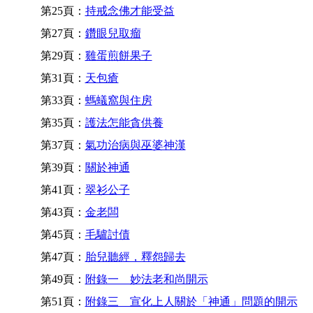
第25頁：
持戒念佛才能受益
第27頁：
鑽眼兒取瘤
第29頁：
雞蛋煎餅果子
第31頁：
天包瘡
第33頁：
螞蟻窩與住房
第35頁：
護法怎能貪供養
第37頁：
氣功治病與巫婆神漢
第39頁：
關於神通
第41頁：
翠衫公子
第43頁：
金老闆
第45頁：
毛驢討債
第47頁：
胎兒聽經，釋怨歸去
第49頁：
附錄一 妙法老和尚開示
第51頁：
附錄三 宣化上人關於「神通」問題的開示