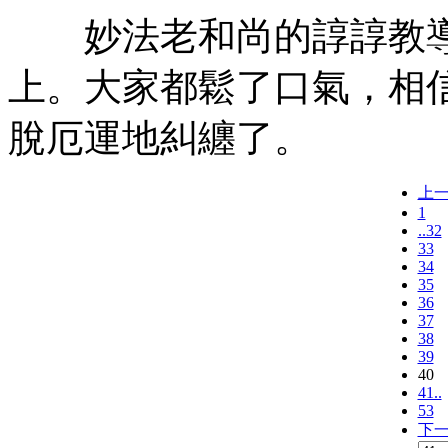
妙法老和尚的諄諄教導
上。大家都鬆了口氣，相
脫厄運地糾纏了。
上
1
..32
33
34
35
36
37
38
39
40
41..
53
下