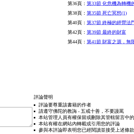
第36頁：
第33節 化危機為轉機
第38頁：
第35節 死亡冥想(1)
第40頁：
第37節 終極的經營法
第42頁：
第39節 最終的財富
第44頁：
第41節 財富之源，無限
評論聲明
評論要尊重該書籍的作者
請遵守佛陀的教誨 - 五戒十善，不要謾罵
本站管理人員有權保留或刪除其管轄留言中
本站有權在網站內轉載或引用您的評論
參與本評論即表明您已經閱讀並接受上述條