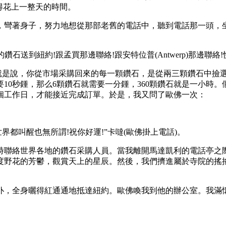
得花上一整天的時間。
彎著身子，努力地想從那部老舊的電話中，聽到電話那一頭，坐
送到紐約!跟孟買那邊聯絡!跟安特位普(Antwerp)那邊聯絡!快
是說，你從市場采購回來的每一顆鑽石，是從兩三顆鑽石中撿選出
10秒鍾，那么6顆鑽石就需要一分鍾，360顆鑽石就是一小時
千個工作日，才能接近完成訂單。於是，我又問了歐佛一次：
都叫醒也無所謂!祝你好運!”卡噠(歐佛掛上電話)。
聯絡世界各地的鑽石采購人員。當我離開馬達凱利的電話亭之際
度野花的芳鬱，觀賞天上的星辰。然後，我們擠進屬於寺院的搖
，全身曬得紅通通地抵達紐約。歐佛喚我到他的辦公室。我滿懷