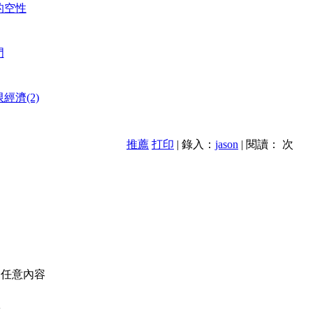
的空性
門
經濟(2)
推薦
打印
| 錄入：
jason
| 閱讀：
次
的任意內容
款