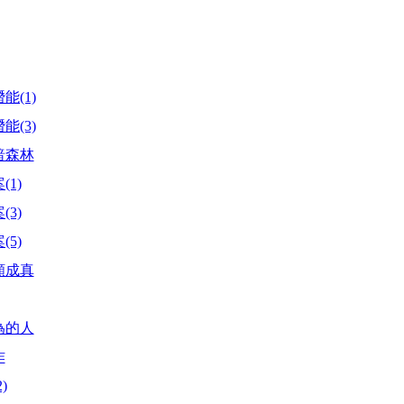
能(1)
能(3)
暗森林
1)
3)
5)
願成真
為的人
作
)