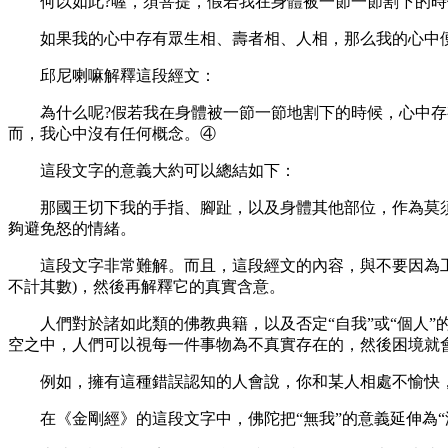
何以如此?喔，須菩提，假若我在身體被一節一節割下的時
如果我的心中存有眾生相、壽者相、人相，那么我的心中便
邱尼喇嘛解釋這段經文：
為什么呢?假若我在身體被一節一節地割下的時候，心中存有
而，我心中沒有任何概念。④
這段文字的意義大約可以總結如下：
那國王切下我的手指、腳趾，以及身體其他部位，作為莫須
夠避免怒的情緒。
這段文字非常難解。而且，這段經文的內容，與不要因為工作
不計其數)，然後再解釋它的真實含意。
人們對於諸如此類的佛教典籍，以及否定“自我”或“個人”
空之中，人們可以視每一件事物為不真實存在的，然後困境就
例如，擁有這種錯誤認知的人會說，你和某人相處不愉快，那
在《金剛經》的這段文字中，佛陀把“無我”的意義延伸為“