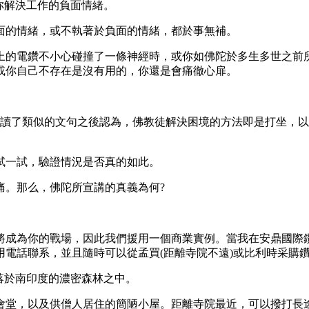
你解決工作的負面情緒。
的情緒，或不執著於負面的情緒，都於事無補。
的電鑽不小心碰撞了一條神經時，或你如佛陀於多生多世之前所
或你自己不存在是沒有用的，你還是會痛徹心扉。
們讀了類似的文句之後認為，佛教徒解決困境的方法即是打坐，以
一試，驗證情況是否真的如此。
。那么，佛陀所宣講的真義為何?
成為你的戰場，因此我們援用一個商業實例。當我在安鼎國際鑽
電話聯系，並且隨時可以從孟買(距離寺院不遠)或比利時采購
落於南印度的濃密森林之中。
以及供僧人居住的簡陋小屋。距離寺院最近，可以撥打長途電話到美