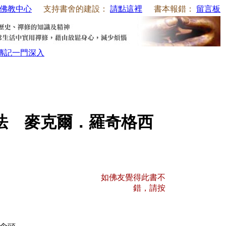
佛教中心
支持書舍的建設：
請點這裡
書本報錯：
留言板
傳記
一門深入
法 麥克爾．羅奇格西
如佛友覺得此書不
錯，請按