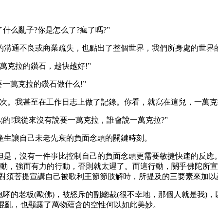
么亂子?你是怎么了?瘋了嗎?”
溝通不良或商業疏失，也點出了整個世界，我們所身處的世界的
克拉的鑽石，越快越好!”
要一萬克拉的鑽石做什么!”
。我甚至在工作日志上做了記錄。你看，就寫在這兒，一萬克拉
!我從來沒有說要一萬克拉，誰會說一萬克拉?”
生讓自己未老先衰的負面念頭的關鍵時刻。
，沒有一件事比控制自己的負面念頭更需要敏捷快速的反應。
動，強而有力的行動，否則就太遲了。而這行動，關乎佛陀所宣講的
陀對須菩提宣講自己被歌利王節節肢解時，所提及的三要素來加以
的老板(歐佛)，被怒斥的副總裁(很不幸地，那個人就是我)
了混亂，也顯露了萬物蘊含的空性何以如此美妙。