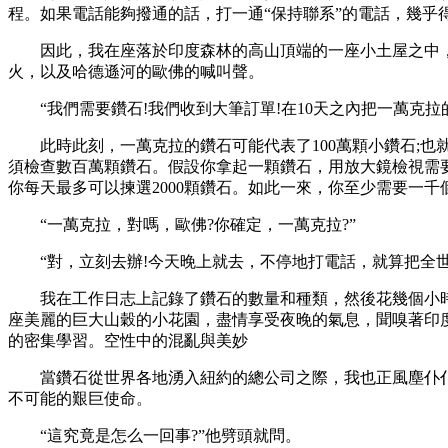
程。如果電話能夠撥通的話，打一通“保持聯系”的電話，幾乎
因此，我在座落於印度森林的高山頂端的一座小土屋之中，
火，以及哈德遜河的歐佛的喊叫聲。
“我們需要鑽石!我們收到大筆訂單!在10天之內把一萬克拉的鑽石
此時此刻，一萬克拉的鑽石可能代表了100萬顆小鑽石;也就
須檢查數百萬顆鑽石。假設你拿起一顆鑽石，用放大鏡檢視需要
你每天最多可以揀選2000顆鑽石。如此一來，你至少需要一
“一萬克拉，對嗎，歐佛?你確定，一萬克拉?”
“對，立刻去辦!今天晚上就去，不停地打電話，就算把全世界
我在工作日志上記錄了鑽石的數量和種類，然後花幾個小時
座美麗的巨大山穀的小花園，盡情享受夜晚的氣息，聞嗅著印
的密集學習。空性中的混亂與美妙
當鑽石從世界各地湧入紐約的總公司之際，我也正風塵仆仆
不可能的艱巨使命。
“這究竟是怎么一回事?”他劈頭就問。