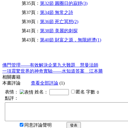
第35頁：
第32節 圓圈日的寂靜(3)
第37頁：
第34節 無常之詩
第39頁：
第36節 死亡冥想(2)
第41頁：
第38節 美麗的刺探
第43頁：
第40節 財富之源，無限經濟(1)
佛門管理——有效解決企業九大難題 慧曼法師
一項震驚世界的神奇實驗——水知道答案 江本勝
相關書籍
本書評論
查看全部評論
(1)
表情：
姓名：
匿名
字數
點評：
同意評論聲明
發表