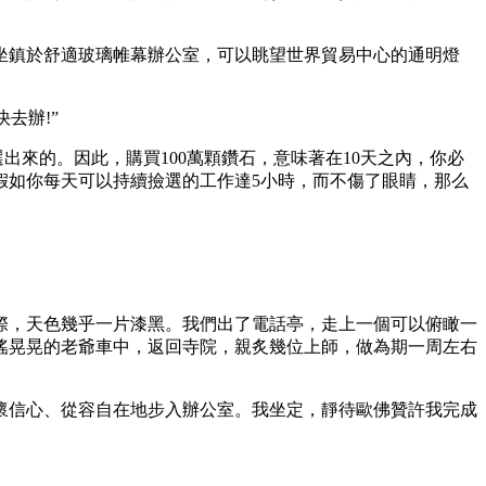
鎮於舒適玻璃帷幕辦公室，可以眺望世界貿易中心的通明燈
去辦!”
來的。因此，購買100萬顆鑽石，意味著在10天之內，你必
。假如你每天可以持續撿選的工作達5小時，而不傷了眼睛，那么
，天色幾乎一片漆黑。我們出了電話亭，走上一個可以俯瞰一
搖晃晃的老爺車中，返回寺院，親炙幾位上師，做為期一周左右
信心、從容自在地步入辦公室。我坐定，靜待歐佛贊許我完成