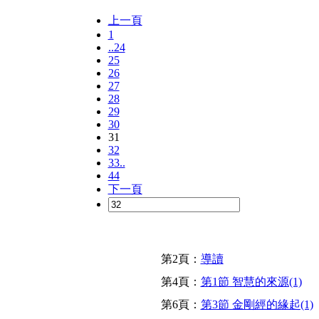
上一頁
1
..24
25
26
27
28
29
30
31
32
33..
44
下一頁
第2頁：
導讀
第4頁：
第1節 智慧的來源(1)
第6頁：
第3節 金剛經的緣起(1)