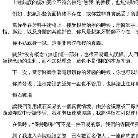
上述錯誤的認知完全不符合佛陀“無我”的教授，也無法助
例如，想象那些負面情緒不存在，或你並非真實感受了負面
當你坐在牙科手術椅上，接受根管治療的時候，牙醫師手上
指、腳趾，以及身體的其他部位。你只是想象牙醫師不存在，
你不妨親身一試。這並非佛陀教授的真義。
關於“沒有概念”(無想)這一部分，也很容易遭人誤解。人
坐視念頭的生起，而不加以理會。這也不是佛陀的本意初衷。
下一次，當牙醫師拿著電鑽鑽你的牙齒的時候，你也可以試
你將發現，這種錯誤的認知一點也不管用，也無法止住疼痛
鑽石戰場
讓我們引用鑽石業界的一個真實情境。由於會議室或工廠將
西藏寺院中研讀學習。我和老板達成協議，我將停留在可以使用
在當時，“保持聯系”可不是一件容易的事。我們的寺院坐
到了我進入寺院就讀之際，已有數百名僧人，一座簡約的會堂，