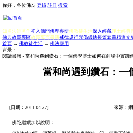
你好，各位佛友
登錄
註冊
搜索
知名法師著作
初入佛門
佛理專研
佛教徒生活
深入經藏
淨土經典
佛典故事專區
故事寓言書籍
戒律規行
咒偈儀軌
長篇套書
精選文
首頁
→
佛教徒生活
→
佛法應用
背景：
閱讀書籍 - 當和尚遇到鑽石：一個佛學博士如何在商場中實踐
當和尚遇到鑽石：一
[日期：2011-04-27]
來源：網
佛陀繼續加以說明：