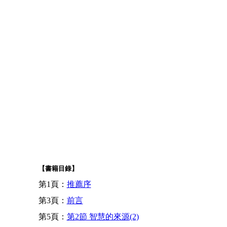
【書籍目錄】
第1頁：
推薦序
第3頁：
前言
第5頁：
第2節 智慧的來源(2)