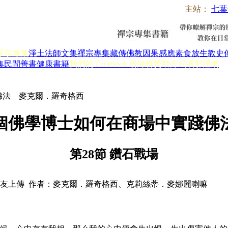
主站：
七葉
淨宗專集
淨土法師文集
禪宗專集
藏傳佛教
因果感應
素食放生
教史
集
民間善書
健康書籍
我們的 Facebook 粉絲群
贊助方式
戒邪淫網
佛法 麥克爾．羅奇格西
個佛學博士如何在商場中實踐佛
第28節 鑽石戰場
友上傳 作者：麥克爾．羅奇格西、克莉絲蒂．麥娜麗喇嘛