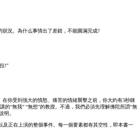
狀況。為什么事情出了差錯，不能圓滿完成?
!”
在你受到強大的憤怒、痛苦的情緒襲擊之前，你大約有3秒鍾
“無我” “無想”的教授。不過，我們必須先理解佛陀所謂“無
說明。
，以及正在上演的整個事件。每一個要素都有其空性，即本書一