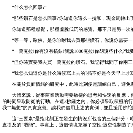
“什么怎么回事?”
“那些鑽石是怎么回事?你知道你這么一攪和，現金周轉出了什
你知道那種感覺，那種虛脫低沉的感覺。那不只是另一次的
“等一等，歐佛。是你吩咐我去買那些鑽石，你說你需要一萬
“一萬克拉!你有沒有搞錯!我說1000克拉!你胡說些什么?我
“但你確實要我去買一萬克拉的鑽石。我記得我問了你兩三次
“我怎么知道你是什么時候寫上去的?搞不好是今天早上才寫的
在關於負面情緒的研究中，此時此刻便是訓練自己，避免產
大體來說，從事商業活動需要敏捷的思考和快速的反應，但是
的時間采取防衛的行動。在這3秒鍾之內，你必須采取積極的行
我”“無想”的真實意義。讓我們借用上述的實例，並且援用佛
這“三要素”是指此刻正在發生的情況所包含的三個部分：咆哮
直提及的“潛能”。事實上，這個情境充滿了空性:這空性制造