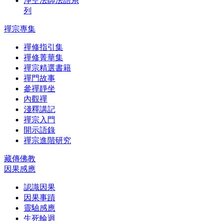
淨空法師法語系
列
禪宗專集
禪修指引集
禪修菁華集
禪宗精選書籍
禪門故事
參禪靜坐
內觀禪
淺釋講記
禪宗入門
開示語錄
禪宗進階研究
藏傳佛教
因果感應
認識因果
因果事蹟
靈驗感應
生死輪迴