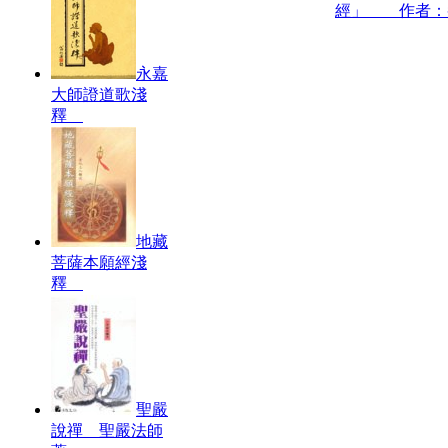
經」 作者：
永嘉
大師證道歌淺
釋
地藏
菩薩本願經淺
釋
聖嚴
說禪 聖嚴法師