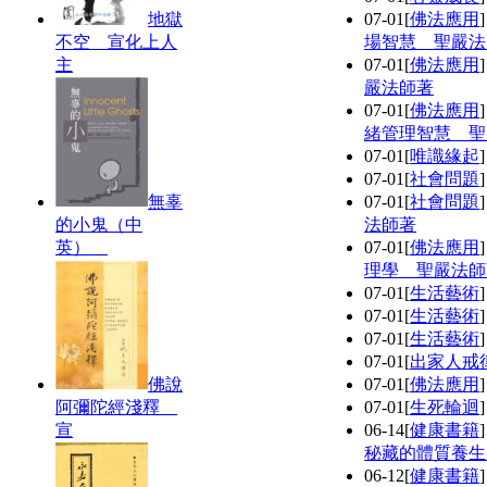
地獄
07-01
[
佛法應用
不空 宣化上人
場智慧 聖嚴法
主
07-01
[
佛法應用
嚴法師著
07-01
[
佛法應用
緒管理智慧 聖
07-01
[
唯識緣起
07-01
[
社會問題
無辜
07-01
[
社會問題
的小鬼（中
法師著
英）
07-01
[
佛法應用
理學 聖嚴法師
07-01
[
生活藝術
07-01
[
生活藝術
07-01
[
生活藝術
07-01
[
出家人戒
佛說
07-01
[
佛法應用
阿彌陀經淺釋
07-01
[
生死輪迴
宣
06-14
[
健康書籍
秘藏的體質養生
06-12
[
健康書籍