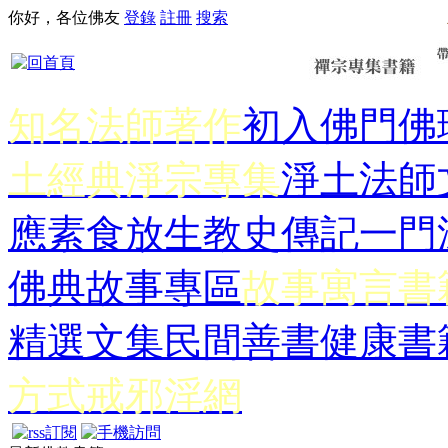
你好，各位佛友
登錄
註冊
搜索
知名法師著作
初入佛門
佛
土經典
淨宗專集
淨土法師
應
素食放生
教史傳記
一門
佛典故事專區
故事寓言書
精選文集
民間善書
健康書
方式
戒邪淫網