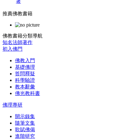
著
推薦佛教書籍
佛教書籍分類導航
知名法師著作
初入佛門
佛教入門
基礎佛理
答問釋疑
科學驗證
教本辭彙
佛光教科書
佛理專研
開示錄集
隨筆文集
歌賦佛偈
進階研究