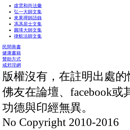
虛雲和尚法彙
弘一大師文集
來果禪師語錄
馮馮居士文集
圓瑛大師文集
律航法師文集
民間善書
健康書籍
贊助方式
戒邪淫網
版權沒有，在註明出處的
佛友在論壇、faceboo
功德與印經無異。
No Copyright 2010-2016