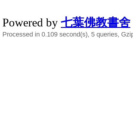
水晶
順正府大王公求道
Powered by
七葉佛教書舍
Processed in 0.109 second(s), 5 queries, Gzi
Smart EMS Slimming Muscle Trainer