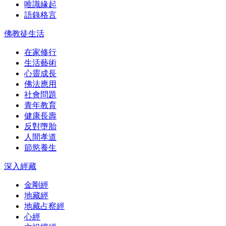
唯識緣起
語錄格言
佛教徒生活
在家修行
生活藝術
心靈成長
佛法應用
社會問題
青年教育
健康長壽
反對墮胎
人間孝道
節慾養生
深入經藏
金剛經
地藏經
地藏占察經
心經