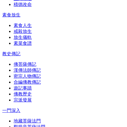
積德改命
素食放生
素食人生
戒殺放生
放生儀軌
素菜食譜
教史傳記
佛菩薩傳記
漢傳法師傳記
密宗人物傳記
合編佛教傳記
遊記事蹟
佛教歷史
宗派發展
一門深入
地藏菩薩法門
觀世音菩薩法門