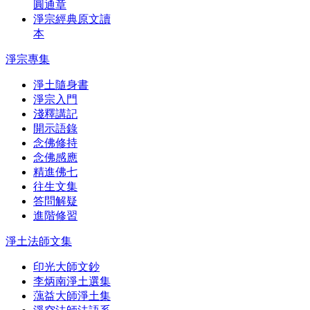
圓通章
淨宗經典原文讀
本
淨宗專集
淨土隨身書
淨宗入門
淺釋講記
開示語錄
念佛修持
念佛感應
精進佛七
往生文集
答問解疑
進階修習
淨土法師文集
印光大師文鈔
李炳南淨土選集
蕅益大師淨土集