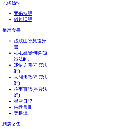
咒偈儀軌
咒偈持誦
儀規課誦
長篇套書
法鼓山智慧隨身
書
毛毛蟲變蝴蝶(道
證法師)
迷悟之間(星雲法
師)
人間佛教(星雲法
師)
往事百語(星雲法
師)
星雲日記
佛教畫冊
菜根譚
精選文集