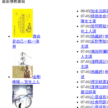
最新佛教書籍
09-05
[
知名法師
07-01
[
積德改命
陳女士著
07-01
[
答問釋疑
化上人講
壽命
07-01
[
地藏經
]
是自己一點一滴
07-01
[
反對墮胎
努
主講
07-01
[
佛說阿彌
人主講
07-01
[
淺釋講記
主講
07-01
[
地藏經
]
金剛
述
棒喝 -- 宣化上人
07-01
[
禪宗精選
07-01
[
漢傳法師
嚴法師著
07-01
[
心靈成長
07-01
[
社會問題
07-01
[
心靈成長