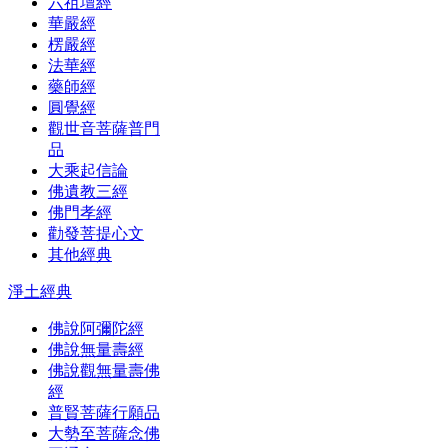
六祖壇經
華嚴經
楞嚴經
法華經
藥師經
圓覺經
觀世音菩薩普門
品
大乘起信論
佛遺教三經
佛門孝經
勸發菩提心文
其他經典
淨土經典
佛說阿彌陀經
佛說無量壽經
佛說觀無量壽佛
經
普賢菩薩行願品
大勢至菩薩念佛