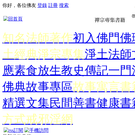
你好，各位佛友
登錄
註冊
搜索
知名法師著作
初入佛門
佛
土經典
淨宗專集
淨土法師
應
素食放生
教史傳記
一門
佛典故事專區
故事寓言書
精選文集
民間善書
健康書
方式
戒邪淫網