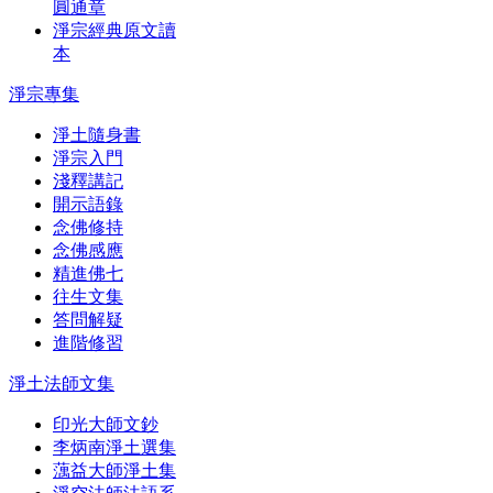
圓通章
淨宗經典原文讀
本
淨宗專集
淨土隨身書
淨宗入門
淺釋講記
開示語錄
念佛修持
念佛感應
精進佛七
往生文集
答問解疑
進階修習
淨土法師文集
印光大師文鈔
李炳南淨土選集
蕅益大師淨土集