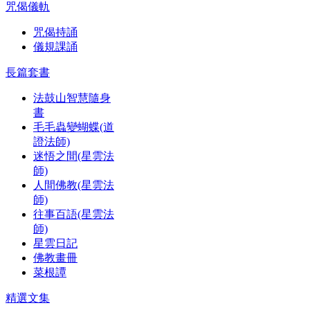
咒偈儀軌
咒偈持誦
儀規課誦
長篇套書
法鼓山智慧隨身
書
毛毛蟲變蝴蝶(道
證法師)
迷悟之間(星雲法
師)
人間佛教(星雲法
師)
往事百語(星雲法
師)
星雲日記
佛教畫冊
菜根譚
精選文集