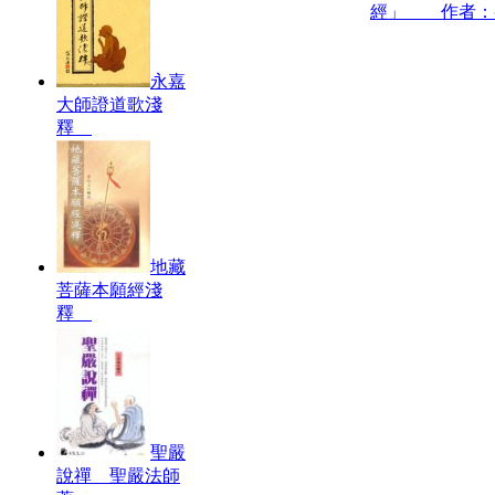
經」 作者：
永嘉
大師證道歌淺
釋
地藏
菩薩本願經淺
釋
聖嚴
說禪 聖嚴法師