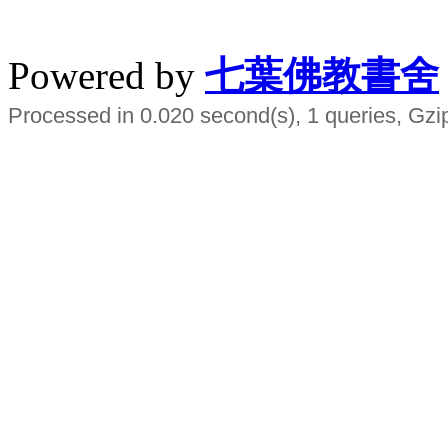
水晶
順正府大王公求道
Powered by
七葉佛教書舍
Processed in 0.020 second(s), 1 queries, Gzi
Smart EMS Slimming Muscle Trainer