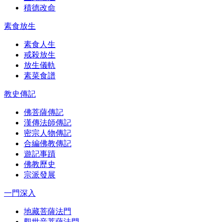
積德改命
素食放生
素食人生
戒殺放生
放生儀軌
素菜食譜
教史傳記
佛菩薩傳記
漢傳法師傳記
密宗人物傳記
合編佛教傳記
遊記事蹟
佛教歷史
宗派發展
一門深入
地藏菩薩法門
觀世音菩薩法門