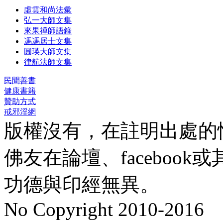
虛雲和尚法彙
弘一大師文集
來果禪師語錄
馮馮居士文集
圓瑛大師文集
律航法師文集
民間善書
健康書籍
贊助方式
戒邪淫網
版權沒有，在註明出處的
佛友在論壇、faceboo
功德與印經無異。
No Copyright 2010-2016