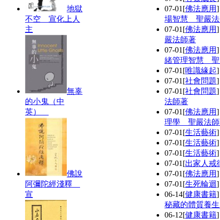
地獄
07-01
[
佛法應用
不空 宣化上人
場智慧 聖嚴法
主
07-01
[
佛法應用
嚴法師著
07-01
[
佛法應用
緒管理智慧 聖
07-01
[
唯識緣起
07-01
[
社會問題
無辜
07-01
[
社會問題
的小鬼（中
法師著
英）
07-01
[
佛法應用
理學 聖嚴法師
07-01
[
生活藝術
07-01
[
生活藝術
07-01
[
生活藝術
07-01
[
出家人戒
佛說
07-01
[
佛法應用
阿彌陀經淺釋
07-01
[
生死輪迴
宣
06-14
[
健康書籍
秘藏的體質養生
06-12
[
健康書籍