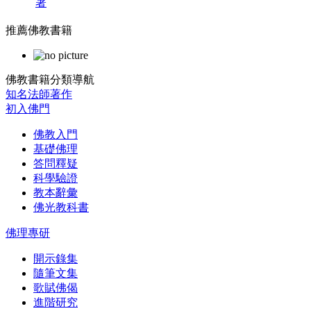
著
推薦佛教書籍
佛教書籍分類導航
知名法師著作
初入佛門
佛教入門
基礎佛理
答問釋疑
科學驗證
教本辭彙
佛光教科書
佛理專研
開示錄集
隨筆文集
歌賦佛偈
進階研究