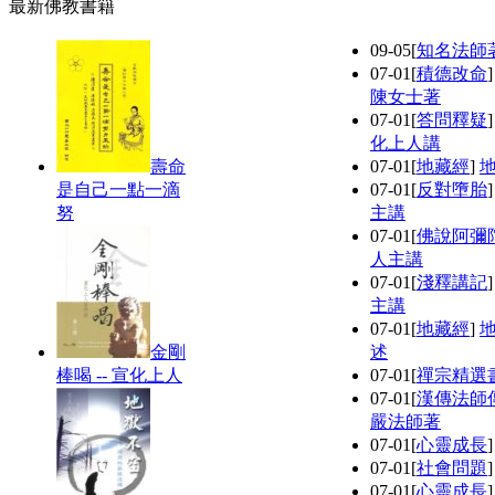
最新佛教書籍
09-05
[
知名法師
07-01
[
積德改命
陳女士著
07-01
[
答問釋疑
化上人講
壽命
07-01
[
地藏經
]
是自己一點一滴
07-01
[
反對墮胎
努
主講
07-01
[
佛說阿彌
人主講
07-01
[
淺釋講記
主講
07-01
[
地藏經
]
金剛
述
棒喝 -- 宣化上人
07-01
[
禪宗精選
07-01
[
漢傳法師
嚴法師著
07-01
[
心靈成長
07-01
[
社會問題
07-01
[
心靈成長