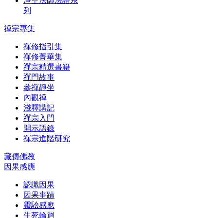
淨空法師法語系
列
禪宗專集
禪修指引集
禪修菁華集
禪宗精選書籍
禪門故事
參禪靜坐
內觀禪
淺釋講記
禪宗入門
開示語錄
禪宗進階研究
藏傳佛教
因果感應
認識因果
因果事蹟
靈驗感應
生死輪迴