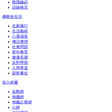
唯識緣起
語錄格言
佛教徒生活
在家修行
生活藝術
心靈成長
佛法應用
社會問題
青年教育
健康長壽
反對墮胎
人間孝道
節慾養生
深入經藏
金剛經
地藏經
地藏占察經
心經