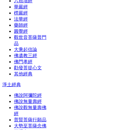
六祖壇經
華嚴經
楞嚴經
法華經
藥師經
圓覺經
觀世音菩薩普門
品
大乘起信論
佛遺教三經
佛門孝經
勸發菩提心文
其他經典
淨土經典
佛說阿彌陀經
佛說無量壽經
佛說觀無量壽佛
經
普賢菩薩行願品
大勢至菩薩念佛