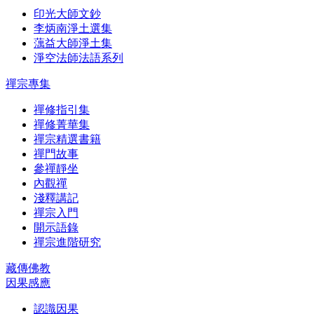
印光大師文鈔
李炳南淨土選集
蕅益大師淨土集
淨空法師法語系列
禪宗專集
禪修指引集
禪修菁華集
禪宗精選書籍
禪門故事
參禪靜坐
內觀禪
淺釋講記
禪宗入門
開示語錄
禪宗進階研究
藏傳佛教
因果感應
認識因果