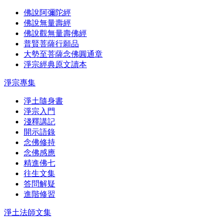
佛說阿彌陀經
佛說無量壽經
佛說觀無量壽佛經
普賢菩薩行願品
大勢至菩薩念佛圓通章
淨宗經典原文讀本
淨宗專集
淨土隨身書
淨宗入門
淺釋講記
開示語錄
念佛修持
念佛感應
精進佛七
往生文集
答問解疑
進階修習
淨土法師文集