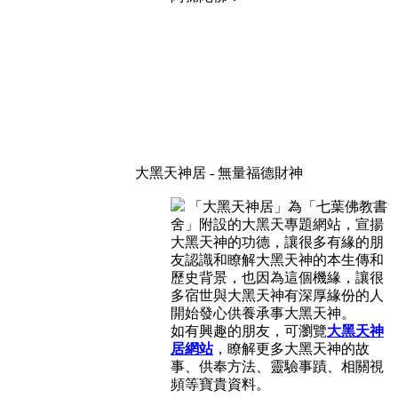
大黑天神居 - 無量福德財神
「大黑天神居」為「七葉佛教書
舍」附設的大黑天專題網站，宣揚
大黑天神的功德，讓很多有緣的朋
友認識和瞭解大黑天神的本生傳和
歷史背景，也因為這個機緣，讓很
多宿世與大黑天神有深厚緣份的人
開始發心供養承事大黑天神。
如有興趣的朋友，可瀏覽
大黑天神
居網站
，瞭解更多大黑天神的故
事、供奉方法、靈驗事蹟、相關視
頻等寶貴資料。