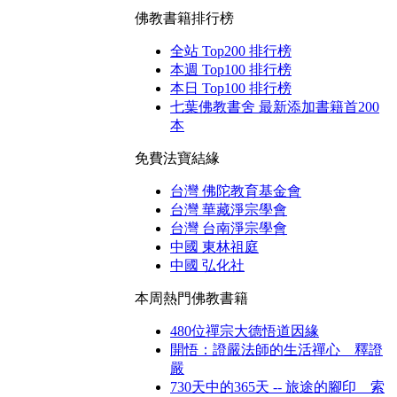
佛教書籍排行榜
全站 Top200 排行榜
本週 Top100 排行榜
本日 Top100 排行榜
七葉佛教書舍 最新添加書籍首200
本
免費法寶結緣
台灣 佛陀教育基金會
台灣 華藏淨宗學會
台灣 台南淨宗學會
中國 東林祖庭
中國 弘化社
本周熱門佛教書籍
480位禪宗大德悟道因緣
開悟：證嚴法師的生活禪心 釋證
嚴
730天中的365天 -- 旅途的腳印 索