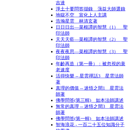
吉達
淨土十要問答擷錄 蕅益大師選錄
地獄不空 宣化上人主講
浩瀚星雲 林清玄著
日日日出—菜根譚的智慧（1） 聖
印法師
天天天藍—菜根譚的智慧（2） 聖
印法師
夜夜夜思—菜根譚的智慧（3） 聖
印法師
年齡再造（第一冊）：被忽視的衰
老速度
活得快樂 -- 星雲禪話3 星雲法師
著
真理的價值 -- 迷悟之間1 星雲法
師著
佛學問答(第三輯) 如本法師講述
無常的真理 -- 迷悟之間3 星雲法
師著
佛學問答(第一輯) 如本法師講述
智海浪花 - 一百二十五位知識分子