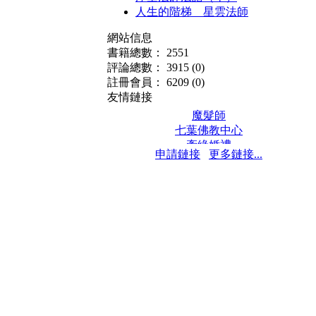
人生的階梯 星雲法師
網站信息
書籍總數： 2551
評論總數： 3915
(0)
註冊會員： 6209
(0)
友情鏈接
魔髮師
七葉佛教中心
牽緣婚禮
申請鏈接
更多鏈接...
保髮堂