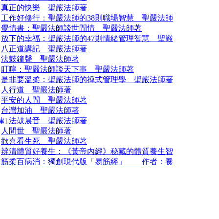
]
真正的快樂 聖嚴法師著
]
工作好修行：聖嚴法師的38則職場智慧 聖嚴法師
]
覺情書：聖嚴法師談世間情 聖嚴法師著
]
放下的幸福：聖嚴法師的47則情緒管理智慧 聖嚴
]
八正道講記 聖嚴法師著
]
法鼓鐘聲 聖嚴法師著
]
叮嚀：聖嚴法師談天下事 聖嚴法師著
]
是非要溫柔：聖嚴法師的禪式管理學 聖嚴法師著
]
人行道 聖嚴法師著
]
平安的人間 聖嚴法師著
]
台灣加油 聖嚴法師著
律
]
法鼓晨音 聖嚴法師著
]
人間世 聖嚴法師著
]
歡喜看生死 聖嚴法師著
]
辨清體質好養生：《黃帝內經》秘藏的體質養生智
]
筋柔百病消：獨創現代版「易筋經」 作者：養