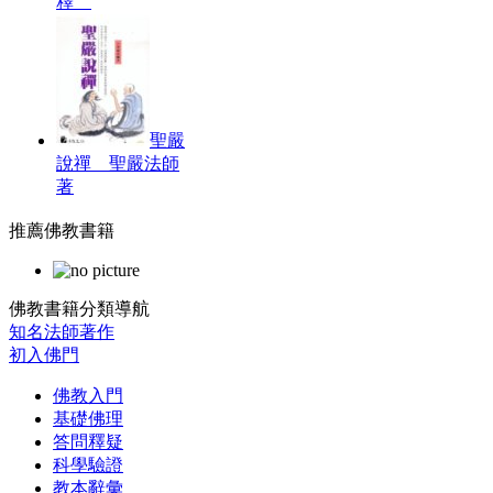
釋
聖嚴
說禪 聖嚴法師
著
推薦佛教書籍
佛教書籍分類導航
知名法師著作
初入佛門
佛教入門
基礎佛理
答問釋疑
科學驗證
教本辭彙