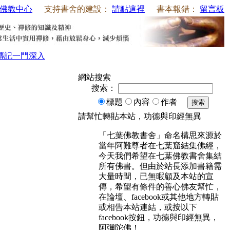
佛教中心
支持書舍的建設：
請點這裡
書本報錯：
留言板
傳記
一門深入
網站搜索
搜索：
標題
內容
作者
搜索
請幫忙轉貼本站，功德與印經無異
「七葉佛教書舍」命名構思來源於
當年阿難尊者在七葉窟結集佛經，
今天我們希望在七葉佛教書舍集結
所有佛書。但由於站長添加書籍需
大量時間，已無暇顧及本站的宣
傳，希望有條件的善心佛友幫忙，
在論壇、facebook或其他地方轉貼
或相告本站連結，或按以下
facebook按鈕，功德與印經無異，
阿彌陀佛！