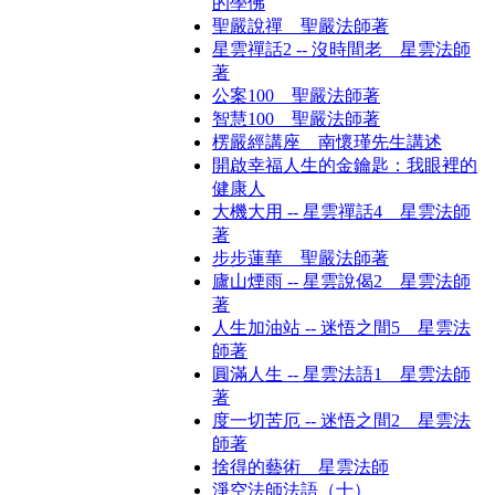
的學佛
聖嚴說禪 聖嚴法師著
星雲禪話2 -- 沒時間老 星雲法師
著
公案100 聖嚴法師著
智慧100 聖嚴法師著
楞嚴經講座 南懷瑾先生講述
開啟幸福人生的金鑰匙：我眼裡的
健康人
大機大用 -- 星雲禪話4 星雲法師
著
步步蓮華 聖嚴法師著
廬山煙雨 -- 星雲說偈2 星雲法師
著
人生加油站 -- 迷悟之間5 星雲法
師著
圓滿人生 -- 星雲法語1 星雲法師
著
度一切苦厄 -- 迷悟之間2 星雲法
師著
捨得的藝術 星雲法師
淨空法師法語（十）