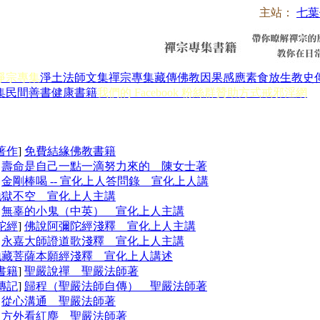
主站：
七葉
淨宗專集
淨土法師文集
禪宗專集
藏傳佛教
因果感應
素食放生
教史
集
民間善書
健康書籍
我們的 Facebook 粉絲群
贊助方式
戒邪淫網
著作
]
免費結緣佛教書籍
]
壽命是自己一點一滴努力來的 陳女士著
]
金剛棒喝 -- 宣化上人答問錄 宣化上人講
地獄不空 宣化上人主講
]
無辜的小鬼（中英） 宣化上人主講
陀經
]
佛說阿彌陀經淺釋 宣化上人主講
]
永嘉大師證道歌淺釋 宣化上人主講
地藏菩薩本願經淺釋 宣化上人講述
書籍
]
聖嚴說禪 聖嚴法師著
傳記
]
歸程（聖嚴法師自傳） 聖嚴法師著
]
從心溝通 聖嚴法師著
]
方外看紅塵 聖嚴法師著