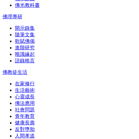
佛光教科書
佛理專研
開示錄集
隨筆文集
歌賦佛偈
進階研究
唯識緣起
語錄格言
佛教徒生活
在家修行
生活藝術
心靈成長
佛法應用
社會問題
青年教育
健康長壽
反對墮胎
人間孝道