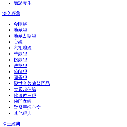
節慾養生
深入經藏
金剛經
地藏經
地藏占察經
心經
六祖壇經
華嚴經
楞嚴經
法華經
藥師經
圓覺經
觀世音菩薩普門品
大乘起信論
佛遺教三經
佛門孝經
勸發菩提心文
其他經典
淨土經典