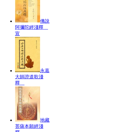
佛說
阿彌陀經淺釋
宣
永嘉
大師證道歌淺
釋
地藏
菩薩本願經淺