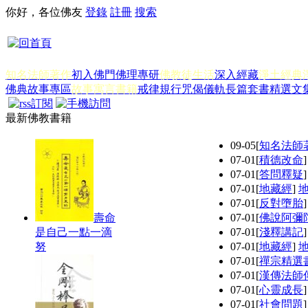
你好，各位佛友
登錄
註冊
搜索
知名法師著作
初入佛門
佛理專研
佛教徒生活
深入經藏
淨土經典
佛典故事專區
故事寓言書籍
戒律規行
咒偈儀軌
長篇套書
精選文
最新佛教書籍
09-05
[
知名法師
07-01
[
積德改命
07-01
[
答問釋疑
07-01
[
地藏經
]
07-01
[
反對墮胎
壽命
07-01
[
佛說阿彌
是自己一點一滴
07-01
[
淺釋講記
努
07-01
[
地藏經
]
07-01
[
禪宗精選
07-01
[
漢傳法師
07-01
[
心靈成長
07-01
[
社會問題