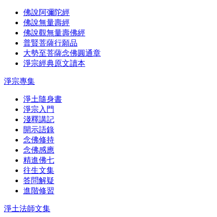
佛說阿彌陀經
佛說無量壽經
佛說觀無量壽佛經
普賢菩薩行願品
大勢至菩薩念佛圓通章
淨宗經典原文讀本
淨宗專集
淨土隨身書
淨宗入門
淺釋講記
開示語錄
念佛修持
念佛感應
精進佛七
往生文集
答問解疑
進階修習
淨土法師文集