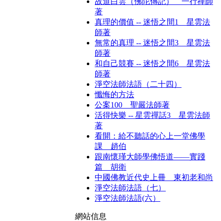
故道白雲（佛陀傳記） 一行禪師
著
真理的價值 -- 迷悟之間1 星雲法
師著
無常的真理 -- 迷悟之間3 星雲法
師著
和自己競賽 -- 迷悟之間6 星雲法
師著
淨空法師法語（二十四）
懺悔的方法
公案100 聖嚴法師著
活得快樂 -- 星雲禪話3 星雲法師
著
看開：給不聽話的心上一堂佛學
課 趙伯
跟南懷瑾大師學佛悟道——實踐
篇 胡衛
中國佛教近代史上冊 東初老和尚
淨空法師法語（七）
淨空法師法語(六）
網站信息