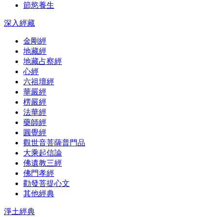
節慾養生
深入經藏
金剛經
地藏經
地藏占察經
心經
六祖壇經
華嚴經
楞嚴經
法華經
藥師經
圓覺經
觀世音菩薩普門品
大乘起信論
佛遺教三經
佛門孝經
勸發菩提心文
其他經典
淨土經典