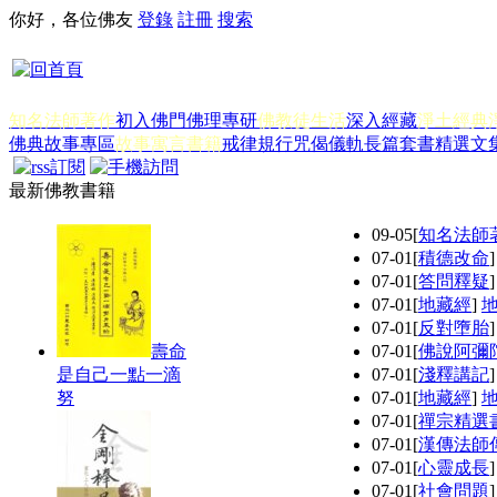
你好，各位佛友
登錄
註冊
搜索
知名法師著作
初入佛門
佛理專研
佛教徒生活
深入經藏
淨土經典
佛典故事專區
故事寓言書籍
戒律規行
咒偈儀軌
長篇套書
精選文
最新佛教書籍
09-05
[
知名法師
07-01
[
積德改命
07-01
[
答問釋疑
07-01
[
地藏經
]
07-01
[
反對墮胎
壽命
07-01
[
佛說阿彌
是自己一點一滴
07-01
[
淺釋講記
努
07-01
[
地藏經
]
07-01
[
禪宗精選
07-01
[
漢傳法師
07-01
[
心靈成長
07-01
[
社會問題