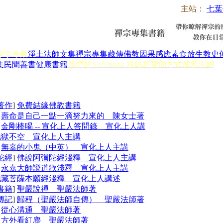
主站：
七葉
淨宗專集
淨土法師文集
禪宗專集
藏傳佛教
因果感應
素食放生
教史
集
民間善書
健康書籍
我們的 Facebook 粉絲群
贊助方式
戒邪淫網
著作
]
免費結緣佛教書籍
]
壽命是自己一點一滴努力來的 陳女士著
]
金剛棒喝 -- 宣化上人答問錄 宣化上人講
地獄不空 宣化上人主講
]
無辜的小鬼（中英） 宣化上人主講
陀經
]
佛說阿彌陀經淺釋 宣化上人主講
]
永嘉大師證道歌淺釋 宣化上人主講
地藏菩薩本願經淺釋 宣化上人講述
書籍
]
聖嚴說禪 聖嚴法師著
傳記
]
歸程（聖嚴法師自傳） 聖嚴法師著
]
從心溝通 聖嚴法師著
]
方外看紅塵 聖嚴法師著