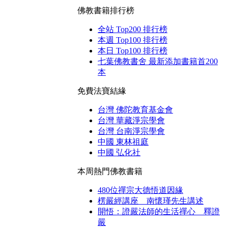
佛教書籍排行榜
全站 Top200 排行榜
本週 Top100 排行榜
本日 Top100 排行榜
七葉佛教書舍 最新添加書籍首200
本
免費法寶結緣
台灣 佛陀教育基金會
台灣 華藏淨宗學會
台灣 台南淨宗學會
中國 東林祖庭
中國 弘化社
本周熱門佛教書籍
480位禪宗大德悟道因緣
楞嚴經講座 南懷瑾先生講述
開悟：證嚴法師的生活禪心 釋證
嚴