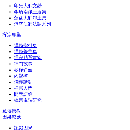
印光大師文鈔
李炳南淨土選集
蕅益大師淨土集
淨空法師法語系列
禪宗專集
禪修指引集
禪修菁華集
禪宗精選書籍
禪門故事
參禪靜坐
內觀禪
淺釋講記
禪宗入門
開示語錄
禪宗進階研究
藏傳佛教
因果感應
認識因果