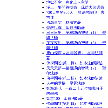
地獄不空 宣化上人主講
淨土十要問答擷錄 蕅益大師選錄
730天中的365天 -- 旅途的腳印 索
吉達
浩瀚星雲 林清玄著
聖嚴說禪 聖嚴法師著
日日日出—菜根譚的智慧（1） 聖
印法師
夜夜夜思—菜根譚的智慧（3） 聖
印法師
廬山煙雨 -- 星雲說偈2 星雲法師
著
佛學問答(第一輯) 如本法師講述
天天天藍—菜根譚的智慧（2） 聖
印法師
佛學問答(第三輯) 如本法師講述
人生的階梯 星雲法師
智海浪花 - 一百二十五位知識分子
的學佛
智慧100 聖嚴法師著
佛學問答(第四輯) 如本法師講述