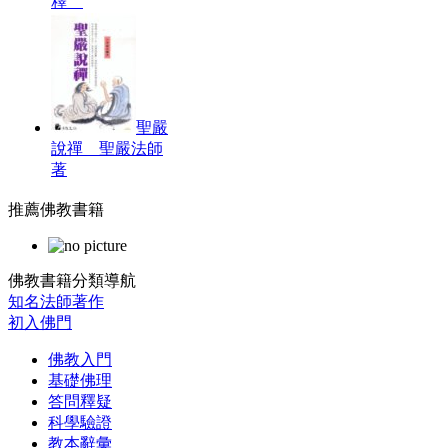
釋
聖嚴
說禪 聖嚴法師
著
推薦佛教書籍
佛教書籍分類導航
知名法師著作
初入佛門
佛教入門
基礎佛理
答問釋疑
科學驗證
教本辭彙