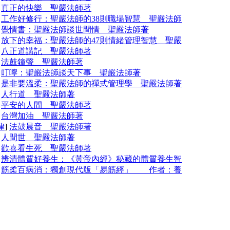
]
真正的快樂 聖嚴法師著
]
工作好修行：聖嚴法師的38則職場智慧 聖嚴法師
]
覺情書：聖嚴法師談世間情 聖嚴法師著
]
放下的幸福：聖嚴法師的47則情緒管理智慧 聖嚴
]
八正道講記 聖嚴法師著
]
法鼓鐘聲 聖嚴法師著
]
叮嚀：聖嚴法師談天下事 聖嚴法師著
]
是非要溫柔：聖嚴法師的禪式管理學 聖嚴法師著
]
人行道 聖嚴法師著
]
平安的人間 聖嚴法師著
]
台灣加油 聖嚴法師著
律
]
法鼓晨音 聖嚴法師著
]
人間世 聖嚴法師著
]
歡喜看生死 聖嚴法師著
]
辨清體質好養生：《黃帝內經》秘藏的體質養生智
]
筋柔百病消：獨創現代版「易筋經」 作者：養