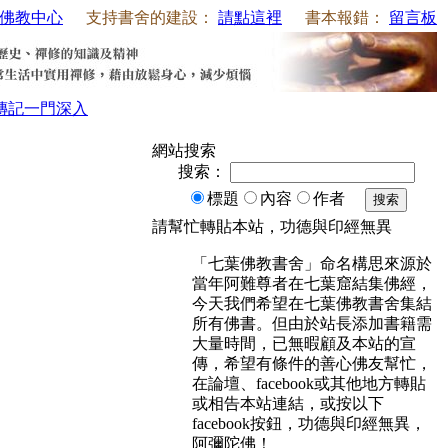
佛教中心
支持書舍的建設：
請點這裡
書本報錯：
留言板
傳記
一門深入
網站搜索
搜索：
標題
內容
作者
搜索
請幫忙轉貼本站，功德與印經無異
「七葉佛教書舍」命名構思來源於
當年阿難尊者在七葉窟結集佛經，
今天我們希望在七葉佛教書舍集結
所有佛書。但由於站長添加書籍需
大量時間，已無暇顧及本站的宣
傳，希望有條件的善心佛友幫忙，
在論壇、facebook或其他地方轉貼
或相告本站連結，或按以下
facebook按鈕，功德與印經無異，
阿彌陀佛！