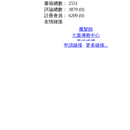
書籍總數： 2551
評論總數： 3879
(0)
註冊會員： 6209
(0)
友情鏈接
魔髮師
七葉佛教中心
牽緣婚禮
申請鏈接
更多鏈接...
保髮堂