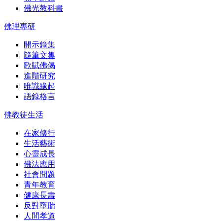
佛光教科書
佛理專研
開示錄集
隨筆文集
歌賦佛偈
進階研究
唯識緣起
語錄格言
佛教徒生活
在家修行
生活藝術
心靈成長
佛法應用
社會問題
青年教育
健康長壽
反對墮胎
人間孝道