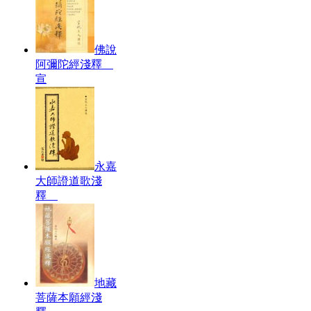
佛說
阿彌陀經淺釋
宣
永嘉
大師證道歌淺
釋
地藏
菩薩本願經淺