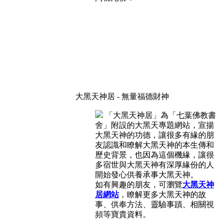
大黑天神居 - 無量福德財神
「大黑天神居」為「七葉佛教書
舍」附設的大黑天專題網站，宣揚
大黑天神的功德，讓很多有緣的朋
友認識和瞭解大黑天神的本生傳和
歷史背景，也因為這個機緣，讓很
多宿世與大黑天神有深厚緣份的人
開始發心供養承事大黑天神。
如有興趣的朋友，可瀏覽
大黑天神
居網站
，瞭解更多大黑天神的故
事、供奉方法、靈驗事蹟、相關視
頻等寶貴資料。