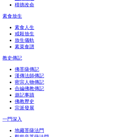
積德改命
素食放生
素食人生
戒殺放生
放生儀軌
素菜食譜
教史傳記
佛菩薩傳記
漢傳法師傳記
密宗人物傳記
合編佛教傳記
遊記事蹟
佛教歷史
宗派發展
一門深入
地藏菩薩法門
觀世音菩薩法門