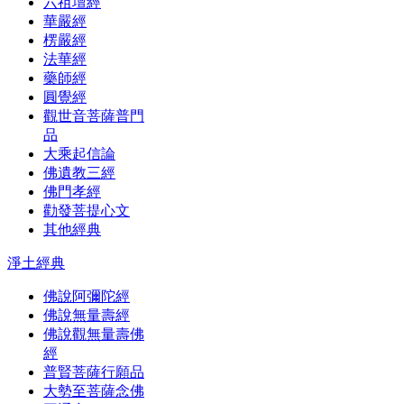
六祖壇經
華嚴經
楞嚴經
法華經
藥師經
圓覺經
觀世音菩薩普門
品
大乘起信論
佛遺教三經
佛門孝經
勸發菩提心文
其他經典
淨土經典
佛說阿彌陀經
佛說無量壽經
佛說觀無量壽佛
經
普賢菩薩行願品
大勢至菩薩念佛