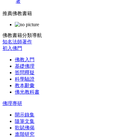
著
推薦佛教書籍
佛教書籍分類導航
知名法師著作
初入佛門
佛教入門
基礎佛理
答問釋疑
科學驗證
教本辭彙
佛光教科書
佛理專研
開示錄集
隨筆文集
歌賦佛偈
進階研究