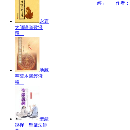
經」 作者：
永嘉
大師證道歌淺
釋
地藏
菩薩本願經淺
釋
聖嚴
說禪 聖嚴法師