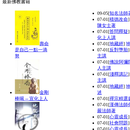
最新佛教書籍
09-05
[
知名法師
07-01
[
積德改命
陳女士著
07-01
[
答問釋疑
化上人講
壽命
07-01
[
地藏經
]
是自己一點一滴
07-01
[
反對墮胎
努
主講
07-01
[
佛說阿彌
人主講
07-01
[
淺釋講記
主講
07-01
[
地藏經
]
金剛
述
棒喝 -- 宣化上人
07-01
[
禪宗精選
07-01
[
漢傳法師
嚴法師著
07-01
[
心靈成長
07-01
[
社會問題
07-01
[
心靈成長