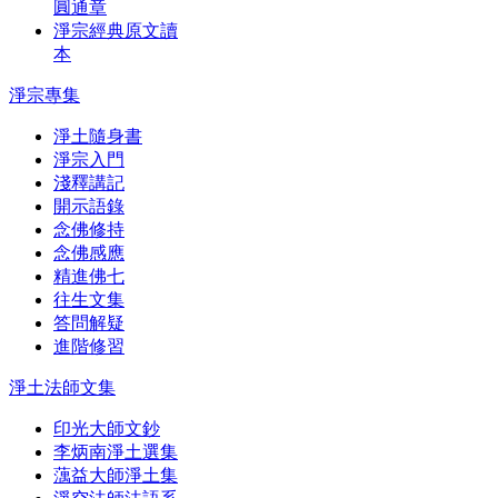
圓通章
淨宗經典原文讀
本
淨宗專集
淨土隨身書
淨宗入門
淺釋講記
開示語錄
念佛修持
念佛感應
精進佛七
往生文集
答問解疑
進階修習
淨土法師文集
印光大師文鈔
李炳南淨土選集
蕅益大師淨土集