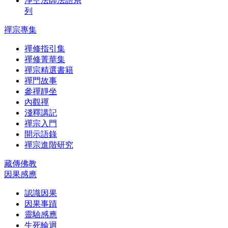
淨空法師法語系
列
禪宗專集
禪修指引集
禪修菁華集
禪宗精選書籍
禪門故事
參禪靜坐
內觀禪
淺釋講記
禪宗入門
開示語錄
禪宗進階研究
藏傳佛教
因果感應
認識因果
因果事蹟
靈驗感應
生死輪迴