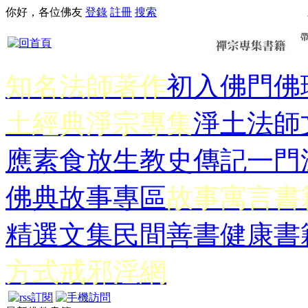
你好，各位佛友
登錄
註冊
搜索
知名法師著作
初入佛門
佛
土經典
淨宗專集
淨土法師
應
素食放生
教史傳記
一門
佛典故事專區
故事寓言書
精選文集
民間善書
健康書
方式
戒邪淫網