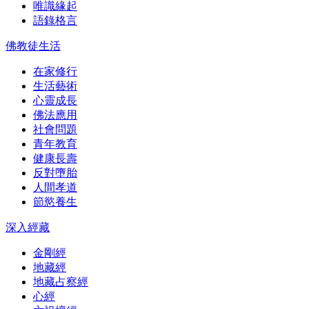
唯識緣起
語錄格言
佛教徒生活
在家修行
生活藝術
心靈成長
佛法應用
社會問題
青年教育
健康長壽
反對墮胎
人間孝道
節慾養生
深入經藏
金剛經
地藏經
地藏占察經
心經