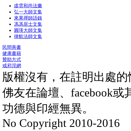
虛雲和尚法彙
弘一大師文集
來果禪師語錄
馮馮居士文集
圓瑛大師文集
律航法師文集
民間善書
健康書籍
贊助方式
戒邪淫網
版權沒有，在註明出處的
佛友在論壇、faceboo
功德與印經無異。
No Copyright 2010-2016