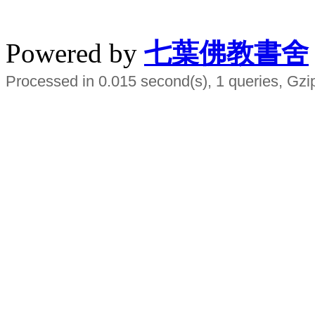
水晶
順正府大王公求道
Powered by
七葉佛教書舍
Processed in 0.015 second(s), 1 queries, Gzi
Smart EMS Slimming Muscle Trainer