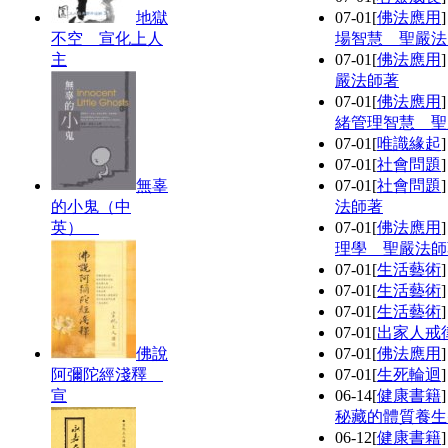
地獄
07-01
[
佛法應用
不空 宣化上人
場智慧 聖嚴法
主
07-01
[
佛法應用
嚴法師著
07-01
[
佛法應用
緒管理智慧 聖
07-01
[
唯識緣起
07-01
[
社會問題
無辜
07-01
[
社會問題
的小鬼（中
法師著
英）
07-01
[
佛法應用
理學 聖嚴法師
07-01
[
生活藝術
07-01
[
生活藝術
07-01
[
生活藝術
07-01
[
出家人戒
佛說
07-01
[
佛法應用
阿彌陀經淺釋
07-01
[
生死輪迴
宣
06-14
[
健康書籍
秘藏的體質養生
06-12
[
健康書籍