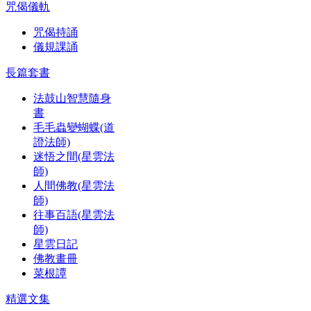
咒偈儀軌
咒偈持誦
儀規課誦
長篇套書
法鼓山智慧隨身
書
毛毛蟲變蝴蝶(道
證法師)
迷悟之間(星雲法
師)
人間佛教(星雲法
師)
往事百語(星雲法
師)
星雲日記
佛教畫冊
菜根譚
精選文集