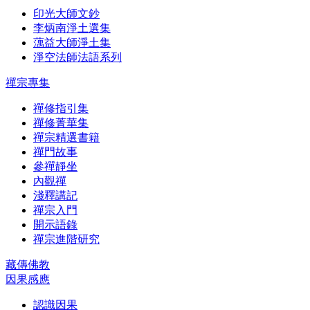
印光大師文鈔
李炳南淨土選集
蕅益大師淨土集
淨空法師法語系列
禪宗專集
禪修指引集
禪修菁華集
禪宗精選書籍
禪門故事
參禪靜坐
內觀禪
淺釋講記
禪宗入門
開示語錄
禪宗進階研究
藏傳佛教
因果感應
認識因果