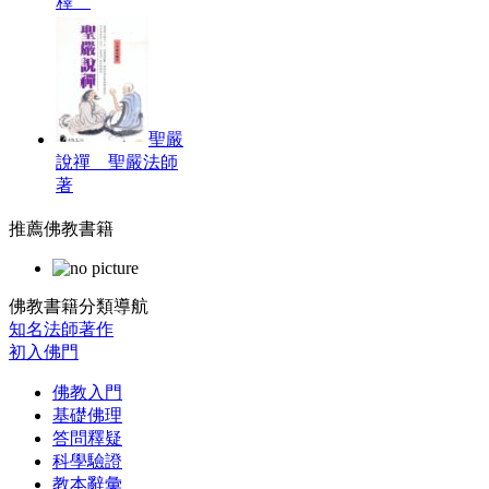
釋
聖嚴
說禪 聖嚴法師
著
推薦佛教書籍
佛教書籍分類導航
知名法師著作
初入佛門
佛教入門
基礎佛理
答問釋疑
科學驗證
教本辭彙