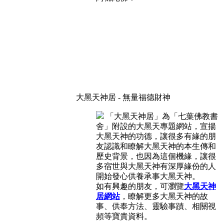
大黑天神居 - 無量福德財神
「大黑天神居」為「七葉佛教書
舍」附設的大黑天專題網站，宣揚
大黑天神的功德，讓很多有緣的朋
友認識和瞭解大黑天神的本生傳和
歷史背景，也因為這個機緣，讓很
多宿世與大黑天神有深厚緣份的人
開始發心供養承事大黑天神。
如有興趣的朋友，可瀏覽
大黑天神
居網站
，瞭解更多大黑天神的故
事、供奉方法、靈驗事蹟、相關視
頻等寶貴資料。