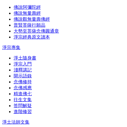
佛說阿彌陀經
佛說無量壽經
佛說觀無量壽佛經
普賢菩薩行願品
大勢至菩薩念佛圓通章
淨宗經典原文讀本
淨宗專集
淨土隨身書
淨宗入門
淺釋講記
開示語錄
念佛修持
念佛感應
精進佛七
往生文集
答問解疑
進階修習
淨土法師文集