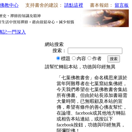
佛教中心
支持書舍的建設：
請點這裡
書本報錯：
留言板
傳記
一門深入
網站搜索
搜索：
標題
內容
作者
搜索
請幫忙轉貼本站，功德與印經無異
「七葉佛教書舍」命名構思來源於
當年阿難尊者在七葉窟結集佛經，
今天我們希望在七葉佛教書舍集結
所有佛書。但由於站長添加書籍需
大量時間，已無暇顧及本站的宣
傳，希望有條件的善心佛友幫忙，
在論壇、facebook或其他地方轉貼
或相告本站連結，或按以下
facebook按鈕，功德與印經無異，
阿彌陀佛！