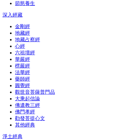
節慾養生
深入經藏
金剛經
地藏經
地藏占察經
心經
六祖壇經
華嚴經
楞嚴經
法華經
藥師經
圓覺經
觀世音菩薩普門品
大乘起信論
佛遺教三經
佛門孝經
勸發菩提心文
其他經典
淨土經典