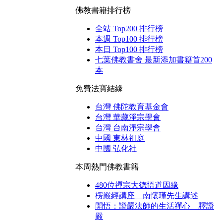
佛教書籍排行榜
全站 Top200 排行榜
本週 Top100 排行榜
本日 Top100 排行榜
七葉佛教書舍 最新添加書籍首200
本
免費法寶結緣
台灣 佛陀教育基金會
台灣 華藏淨宗學會
台灣 台南淨宗學會
中國 東林祖庭
中國 弘化社
本周熱門佛教書籍
480位禪宗大德悟道因緣
楞嚴經講座 南懷瑾先生講述
開悟：證嚴法師的生活禪心 釋證
嚴