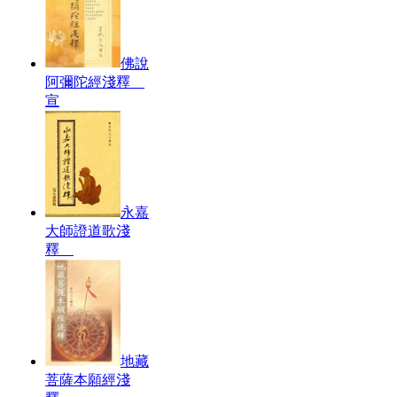
佛說
阿彌陀經淺釋
宣
永嘉
大師證道歌淺
釋
地藏
菩薩本願經淺