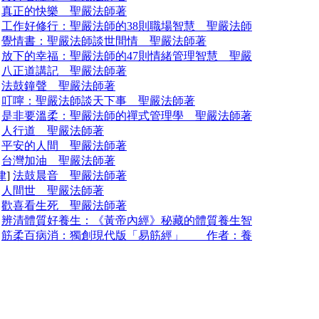
]
真正的快樂 聖嚴法師著
]
工作好修行：聖嚴法師的38則職場智慧 聖嚴法師
]
覺情書：聖嚴法師談世間情 聖嚴法師著
]
放下的幸福：聖嚴法師的47則情緒管理智慧 聖嚴
]
八正道講記 聖嚴法師著
]
法鼓鐘聲 聖嚴法師著
]
叮嚀：聖嚴法師談天下事 聖嚴法師著
]
是非要溫柔：聖嚴法師的禪式管理學 聖嚴法師著
]
人行道 聖嚴法師著
]
平安的人間 聖嚴法師著
]
台灣加油 聖嚴法師著
律
]
法鼓晨音 聖嚴法師著
]
人間世 聖嚴法師著
]
歡喜看生死 聖嚴法師著
]
辨清體質好養生：《黃帝內經》秘藏的體質養生智
]
筋柔百病消：獨創現代版「易筋經」 作者：養