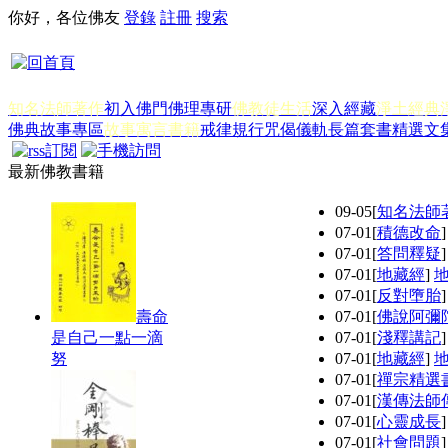
你好，各位佛友
登錄
註冊
搜索
知名法師著作
初入佛門
佛理專研
佛教徒生活
深入經藏
淨土經典
佛典故事專區
故事寓言書籍
戒律規行
咒偈儀軌
長篇套書
精選文
最新佛教書籍
09-05
[
知名法師
07-01
[
積德改命
07-01
[
答問釋疑
07-01
[
地藏經
]
07-01
[
反對墮胎
壽命
07-01
[
佛說阿彌
是自己一點一滴
07-01
[
淺釋講記
努
07-01
[
地藏經
]
07-01
[
禪宗精選
07-01
[
漢傳法師
07-01
[
心靈成長
07-01
[
社會問題