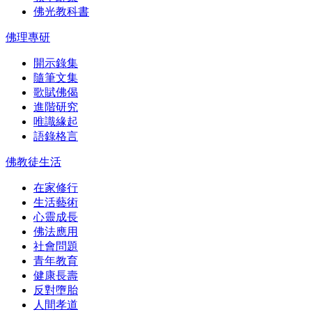
佛光教科書
佛理專研
開示錄集
隨筆文集
歌賦佛偈
進階研究
唯識緣起
語錄格言
佛教徒生活
在家修行
生活藝術
心靈成長
佛法應用
社會問題
青年教育
健康長壽
反對墮胎
人間孝道