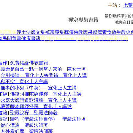
主站：
七葉
淨宗專集
淨土法師文集
禪宗專集
藏傳佛教
因果感應
素食放生
教史
集
民間善書
健康書籍
我們的 Facebook 粉絲群
贊助方式
戒邪淫網
著作
]
免費結緣佛教書籍
]
壽命是自己一點一滴努力來的 陳女士著
]
金剛棒喝 -- 宣化上人答問錄 宣化上人講
地獄不空 宣化上人主講
]
無辜的小鬼（中英） 宣化上人主講
陀經
]
佛說阿彌陀經淺釋 宣化上人主講
]
永嘉大師證道歌淺釋 宣化上人主講
地藏菩薩本願經淺釋 宣化上人講述
書籍
]
聖嚴說禪 聖嚴法師著
傳記
]
歸程（聖嚴法師自傳） 聖嚴法師著
]
從心溝通 聖嚴法師著
]
方外看紅塵 聖嚴法師著