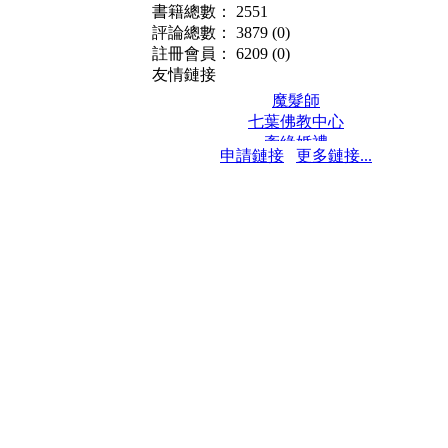
書籍總數： 2551
評論總數： 3879
(0)
註冊會員： 6209
(0)
友情鏈接
魔髮師
七葉佛教中心
牽緣婚禮
申請鏈接
更多鏈接...
保髮堂