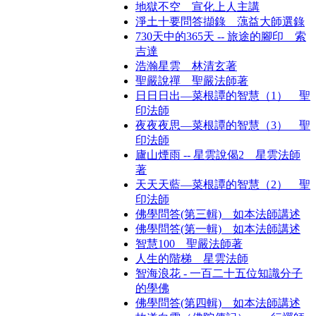
地獄不空 宣化上人主講
淨土十要問答擷錄 蕅益大師選錄
730天中的365天 -- 旅途的腳印 索
吉達
浩瀚星雲 林清玄著
聖嚴說禪 聖嚴法師著
日日日出—菜根譚的智慧（1） 聖
印法師
夜夜夜思—菜根譚的智慧（3） 聖
印法師
廬山煙雨 -- 星雲說偈2 星雲法師
著
天天天藍—菜根譚的智慧（2） 聖
印法師
佛學問答(第三輯) 如本法師講述
佛學問答(第一輯) 如本法師講述
智慧100 聖嚴法師著
人生的階梯 星雲法師
智海浪花 - 一百二十五位知識分子
的學佛
佛學問答(第四輯) 如本法師講述