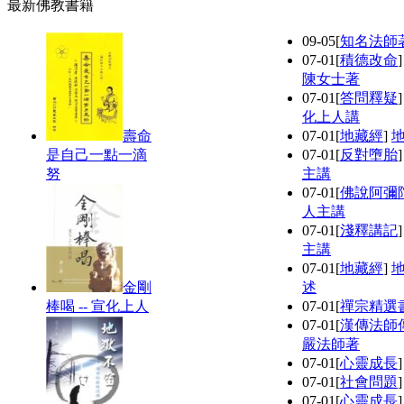
最新佛教書籍
09-05
[
知名法師
07-01
[
積德改命
陳女士著
07-01
[
答問釋疑
化上人講
壽命
07-01
[
地藏經
]
是自己一點一滴
07-01
[
反對墮胎
努
主講
07-01
[
佛說阿彌
人主講
07-01
[
淺釋講記
主講
07-01
[
地藏經
]
金剛
述
棒喝 -- 宣化上人
07-01
[
禪宗精選
07-01
[
漢傳法師
嚴法師著
07-01
[
心靈成長
07-01
[
社會問題
07-01
[
心靈成長