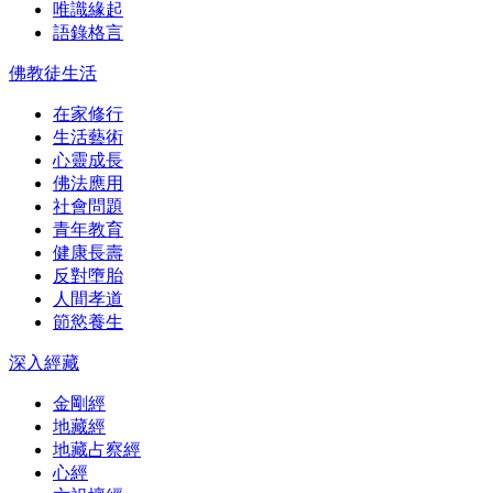
唯識緣起
語錄格言
佛教徒生活
在家修行
生活藝術
心靈成長
佛法應用
社會問題
青年教育
健康長壽
反對墮胎
人間孝道
節慾養生
深入經藏
金剛經
地藏經
地藏占察經
心經