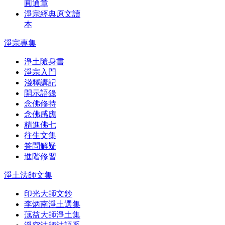
圓通章
淨宗經典原文讀
本
淨宗專集
淨土隨身書
淨宗入門
淺釋講記
開示語錄
念佛修持
念佛感應
精進佛七
往生文集
答問解疑
進階修習
淨土法師文集
印光大師文鈔
李炳南淨土選集
蕅益大師淨土集