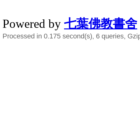
水晶
順正府大王公求道
Powered by
七葉佛教書舍
Processed in 0.175 second(s), 6 queries, Gzi
Smart EMS Slimming Muscle Trainer