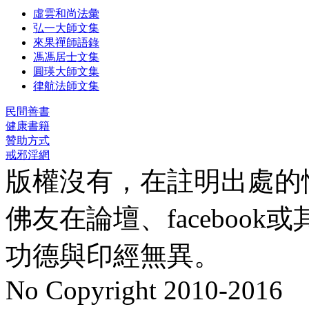
虛雲和尚法彙
弘一大師文集
來果禪師語錄
馮馮居士文集
圓瑛大師文集
律航法師文集
民間善書
健康書籍
贊助方式
戒邪淫網
版權沒有，在註明出處的
佛友在論壇、faceboo
功德與印經無異。
No Copyright 2010-2016