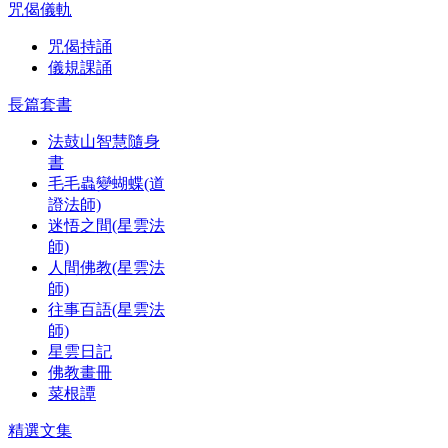
咒偈儀軌
咒偈持誦
儀規課誦
長篇套書
法鼓山智慧隨身
書
毛毛蟲變蝴蝶(道
證法師)
迷悟之間(星雲法
師)
人間佛教(星雲法
師)
往事百語(星雲法
師)
星雲日記
佛教畫冊
菜根譚
精選文集