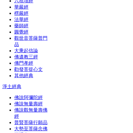
六祖壇經
華嚴經
楞嚴經
法華經
藥師經
圓覺經
觀世音菩薩普門
品
大乘起信論
佛遺教三經
佛門孝經
勸發菩提心文
其他經典
淨土經典
佛說阿彌陀經
佛說無量壽經
佛說觀無量壽佛
經
普賢菩薩行願品
大勢至菩薩念佛