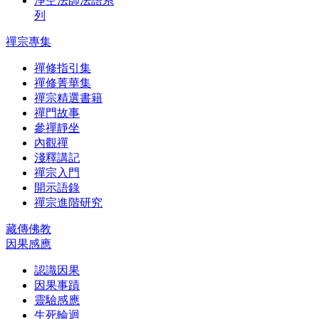
淨空法師法語系
列
禪宗專集
禪修指引集
禪修菁華集
禪宗精選書籍
禪門故事
參禪靜坐
內觀禪
淺釋講記
禪宗入門
開示語錄
禪宗進階研究
藏傳佛教
因果感應
認識因果
因果事蹟
靈驗感應
生死輪迴