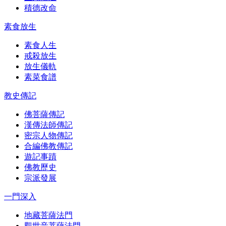
積德改命
素食放生
素食人生
戒殺放生
放生儀軌
素菜食譜
教史傳記
佛菩薩傳記
漢傳法師傳記
密宗人物傳記
合編佛教傳記
遊記事蹟
佛教歷史
宗派發展
一門深入
地藏菩薩法門
觀世音菩薩法門