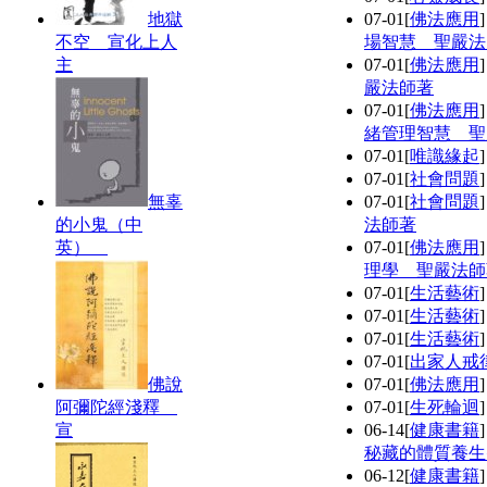
地獄
07-01
[
佛法應用
不空 宣化上人
場智慧 聖嚴法
主
07-01
[
佛法應用
嚴法師著
07-01
[
佛法應用
緒管理智慧 聖
07-01
[
唯識緣起
07-01
[
社會問題
無辜
07-01
[
社會問題
的小鬼（中
法師著
英）
07-01
[
佛法應用
理學 聖嚴法師
07-01
[
生活藝術
07-01
[
生活藝術
07-01
[
生活藝術
07-01
[
出家人戒
佛說
07-01
[
佛法應用
阿彌陀經淺釋
07-01
[
生死輪迴
宣
06-14
[
健康書籍
秘藏的體質養生
06-12
[
健康書籍