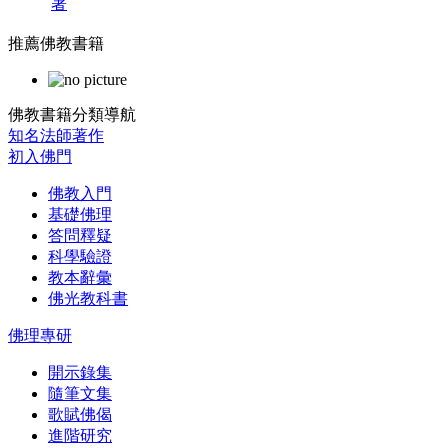
著
推薦佛教書籍
佛教書籍分類導航
知名法師著作
初入佛門
佛教入門
基礎佛理
答問釋疑
科學驗證
教本辭彙
佛光教科書
佛理專研
開示錄集
隨筆文集
歌賦佛偈
進階研究