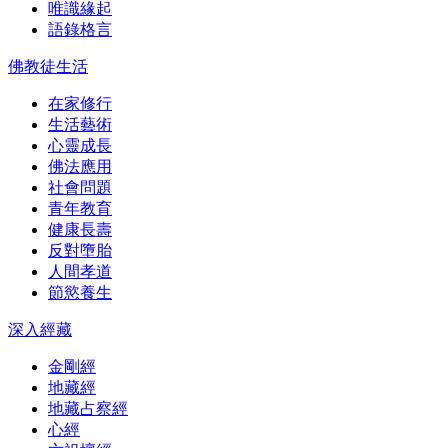
唯識緣起
語錄格言
佛教徒生活
在家修行
生活藝術
心靈成長
佛法應用
社會問題
青年教育
健康長壽
反對墮胎
人間孝道
節慾養生
深入經藏
金剛經
地藏經
地藏占察經
心經