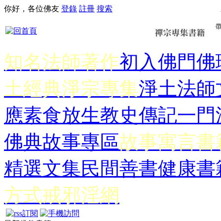
你好，各位佛友
登錄
註冊
搜索
知名法師著作
初入佛門
佛
土經典
淨宗專集
淨土法師
應
素食放生
教史傳記
一門
佛典故事專區
故事寓言書
精選文集
民間善書
健康書
方式
戒邪淫網