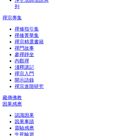
淨空法師法語系
列
禪宗專集
禪修指引集
禪修菁華集
禪宗精選書籍
禪門故事
參禪靜坐
內觀禪
淺釋講記
禪宗入門
開示語錄
禪宗進階研究
藏傳佛教
因果感應
認識因果
因果事蹟
靈驗感應
生死輪迴