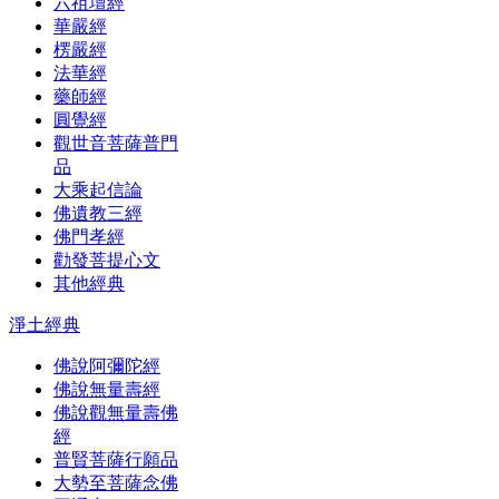
六祖壇經
華嚴經
楞嚴經
法華經
藥師經
圓覺經
觀世音菩薩普門
品
大乘起信論
佛遺教三經
佛門孝經
勸發菩提心文
其他經典
淨土經典
佛說阿彌陀經
佛說無量壽經
佛說觀無量壽佛
經
普賢菩薩行願品
大勢至菩薩念佛