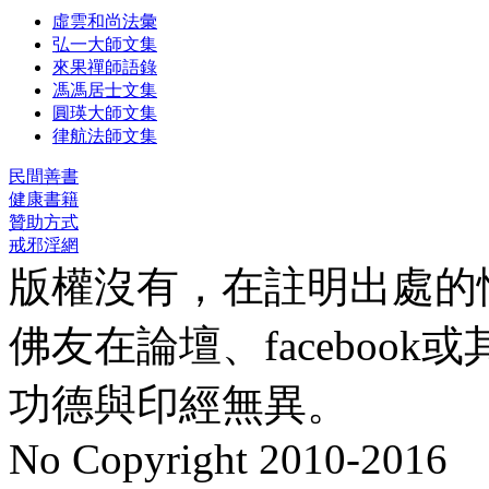
虛雲和尚法彙
弘一大師文集
來果禪師語錄
馮馮居士文集
圓瑛大師文集
律航法師文集
民間善書
健康書籍
贊助方式
戒邪淫網
版權沒有，在註明出處的
佛友在論壇、faceboo
功德與印經無異。
No Copyright 2010-2016