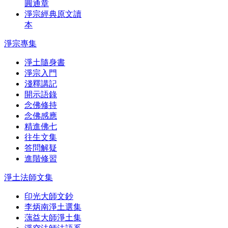
圓通章
淨宗經典原文讀
本
淨宗專集
淨土隨身書
淨宗入門
淺釋講記
開示語錄
念佛修持
念佛感應
精進佛七
往生文集
答問解疑
進階修習
淨土法師文集
印光大師文鈔
李炳南淨土選集
蕅益大師淨土集