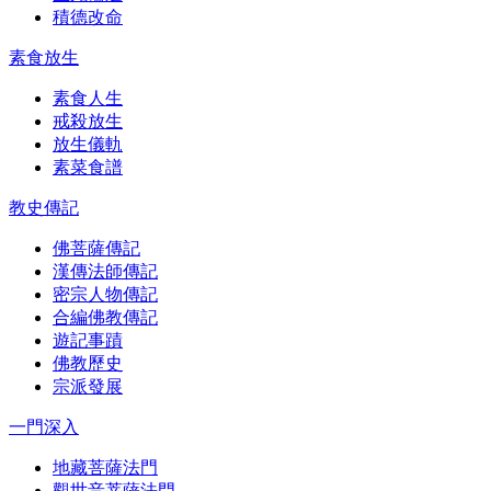
積德改命
素食放生
素食人生
戒殺放生
放生儀軌
素菜食譜
教史傳記
佛菩薩傳記
漢傳法師傳記
密宗人物傳記
合編佛教傳記
遊記事蹟
佛教歷史
宗派發展
一門深入
地藏菩薩法門
觀世音菩薩法門