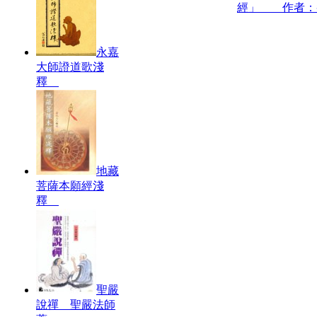
經」 作者：
永嘉
大師證道歌淺
釋
地藏
菩薩本願經淺
釋
聖嚴
說禪 聖嚴法師