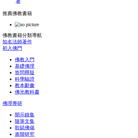
著
推薦佛教書籍
佛教書籍分類導航
知名法師著作
初入佛門
佛教入門
基礎佛理
答問釋疑
科學驗證
教本辭彙
佛光教科書
佛理專研
開示錄集
隨筆文集
歌賦佛偈
進階研究