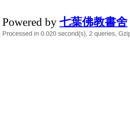
水晶
順正府大王公求道
Powered by
七葉佛教書舍
Processed in 0.020 second(s), 2 queries, Gzi
Smart EMS Slimming Muscle Trainer