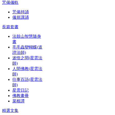
咒偈儀軌
咒偈持誦
儀規課誦
長篇套書
法鼓山智慧隨身
書
毛毛蟲變蝴蝶(道
證法師)
迷悟之間(星雲法
師)
人間佛教(星雲法
師)
往事百語(星雲法
師)
星雲日記
佛教畫冊
菜根譚
精選文集