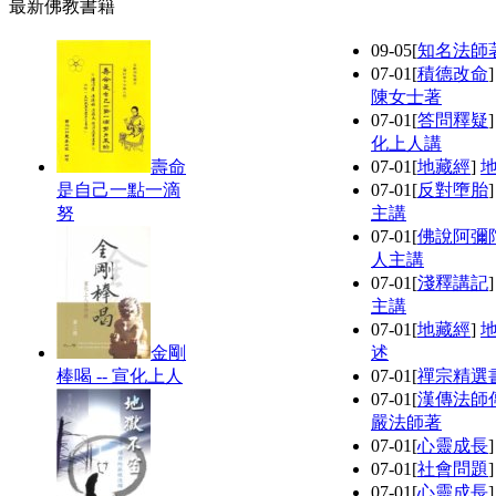
最新佛教書籍
09-05
[
知名法師
07-01
[
積德改命
陳女士著
07-01
[
答問釋疑
化上人講
壽命
07-01
[
地藏經
]
是自己一點一滴
07-01
[
反對墮胎
努
主講
07-01
[
佛說阿彌
人主講
07-01
[
淺釋講記
主講
07-01
[
地藏經
]
金剛
述
棒喝 -- 宣化上人
07-01
[
禪宗精選
07-01
[
漢傳法師
嚴法師著
07-01
[
心靈成長
07-01
[
社會問題
07-01
[
心靈成長