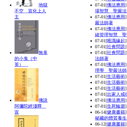
地獄
07-01
[
佛法應用
不空 宣化上人
場智慧 聖嚴法
主
07-01
[
佛法應用
嚴法師著
07-01
[
佛法應用
緒管理智慧 聖
07-01
[
唯識緣起
07-01
[
社會問題
無辜
07-01
[
社會問題
的小鬼（中
法師著
英）
07-01
[
佛法應用
理學 聖嚴法師
07-01
[
生活藝術
07-01
[
生活藝術
07-01
[
生活藝術
07-01
[
出家人戒
佛說
07-01
[
佛法應用
阿彌陀經淺釋
07-01
[
生死輪迴
宣
06-14
[
健康書籍
秘藏的體質養生
06-12
[
健康書籍