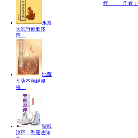
經」 作者：
永嘉
大師證道歌淺
釋
地藏
菩薩本願經淺
釋
聖嚴
說禪 聖嚴法師