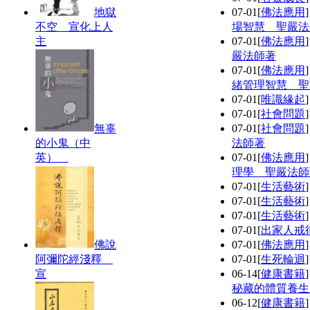
地獄
07-01
[
佛法應用
不空 宣化上人
場智慧 聖嚴法
主
07-01
[
佛法應用
嚴法師著
07-01
[
佛法應用
緒管理智慧 聖
07-01
[
唯識緣起
07-01
[
社會問題
無辜
07-01
[
社會問題
的小鬼（中
法師著
英）
07-01
[
佛法應用
理學 聖嚴法師
07-01
[
生活藝術
07-01
[
生活藝術
07-01
[
生活藝術
07-01
[
出家人戒
佛說
07-01
[
佛法應用
阿彌陀經淺釋
07-01
[
生死輪迴
宣
06-14
[
健康書籍
秘藏的體質養生
06-12
[
健康書籍