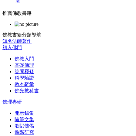
著
推薦佛教書籍
佛教書籍分類導航
知名法師著作
初入佛門
佛教入門
基礎佛理
答問釋疑
科學驗證
教本辭彙
佛光教科書
佛理專研
開示錄集
隨筆文集
歌賦佛偈
進階研究