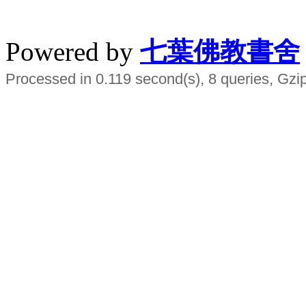
水晶
順正府大王公求道
Powered by
七葉佛教書舍
Processed in 0.119 second(s), 8 queries, Gzi
Smart EMS Slimming Muscle Trainer