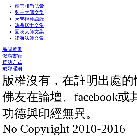
虛雲和尚法彙
弘一大師文集
來果禪師語錄
馮馮居士文集
圓瑛大師文集
律航法師文集
民間善書
健康書籍
贊助方式
戒邪淫網
版權沒有，在註明出處的
佛友在論壇、faceboo
功德與印經無異。
No Copyright 2010-2016