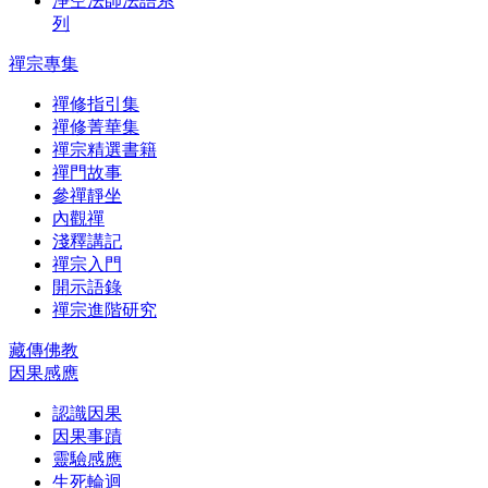
淨空法師法語系
列
禪宗專集
禪修指引集
禪修菁華集
禪宗精選書籍
禪門故事
參禪靜坐
內觀禪
淺釋講記
禪宗入門
開示語錄
禪宗進階研究
藏傳佛教
因果感應
認識因果
因果事蹟
靈驗感應
生死輪迴