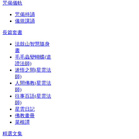
咒偈儀軌
咒偈持誦
儀規課誦
長篇套書
法鼓山智慧隨身
書
毛毛蟲變蝴蝶(道
證法師)
迷悟之間(星雲法
師)
人間佛教(星雲法
師)
往事百語(星雲法
師)
星雲日記
佛教畫冊
菜根譚
精選文集