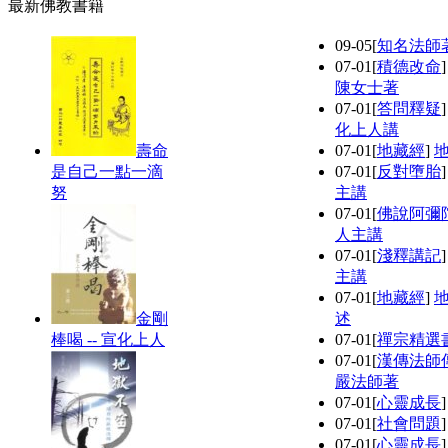
最新佛教書籍
09-05
[
知名法師
07-01
[
積德改命
陳女士著
07-01
[
答問釋疑
化上人講
壽命
07-01
[
地藏經
]
是自己一點一滴
07-01
[
反對墮胎
努
主講
07-01
[
佛說阿彌
人主講
07-01
[
淺釋講記
主講
07-01
[
地藏經
]
金剛
述
棒喝 -- 宣化上人
07-01
[
禪宗精選
07-01
[
漢傳法師
嚴法師著
07-01
[
心靈成長
07-01
[
社會問題
07-01
[
心靈成長