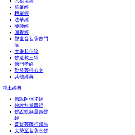
六祖壇經
華嚴經
楞嚴經
法華經
藥師經
圓覺經
觀世音菩薩普門
品
大乘起信論
佛遺教三經
佛門孝經
勸發菩提心文
其他經典
淨土經典
佛說阿彌陀經
佛說無量壽經
佛說觀無量壽佛
經
普賢菩薩行願品
大勢至菩薩念佛