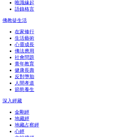
唯識緣起
語錄格言
佛教徒生活
在家修行
生活藝術
心靈成長
佛法應用
社會問題
青年教育
健康長壽
反對墮胎
人間孝道
節慾養生
深入經藏
金剛經
地藏經
地藏占察經
心經