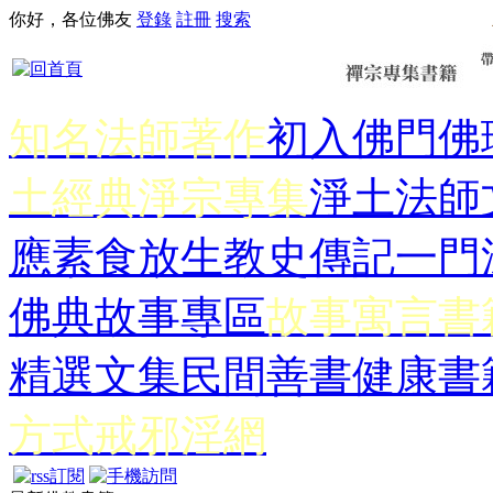
你好，各位佛友
登錄
註冊
搜索
知名法師著作
初入佛門
佛
土經典
淨宗專集
淨土法師
應
素食放生
教史傳記
一門
佛典故事專區
故事寓言書
精選文集
民間善書
健康書
方式
戒邪淫網