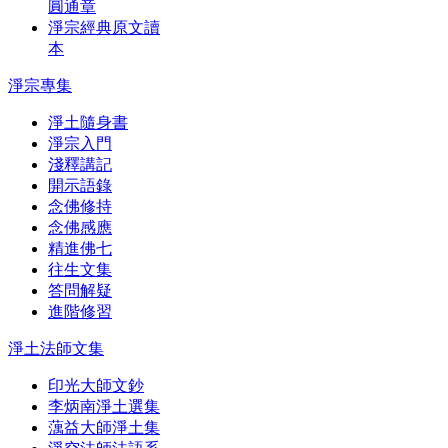
圓通章
淨宗經典原文讀
本
淨宗專集
淨土隨身書
淨宗入門
淺釋講記
開示語錄
念佛修持
念佛感應
精進佛七
往生文集
答問解疑
進階修習
淨土法師文集
印光大師文鈔
李炳南淨土選集
蕅益大師淨土集