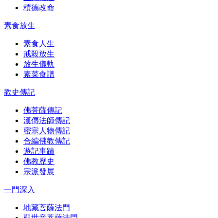
積德改命
素食放生
素食人生
戒殺放生
放生儀軌
素菜食譜
教史傳記
佛菩薩傳記
漢傳法師傳記
密宗人物傳記
合編佛教傳記
遊記事蹟
佛教歷史
宗派發展
一門深入
地藏菩薩法門
觀世音菩薩法門